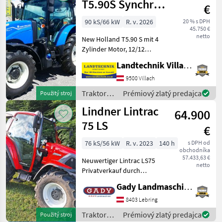
T5.90S Synchro
€
Shuttle
90 kS/66 kW
R. v. 2026
20 % s DPH
45.750 €
netto
New Holland T5.90 S mit 4
Zylinder Motor, 12/12
Synchroshuttlegetriebe 40
Landtechnik Villach GmbH
km/h, mechanische
Zapfwelle 540/750, 3 DW
9500 Villach
Steuergeräte für hinten,
Traktory /
Prémiový zlatý predajca
Použitý stroj
Hydraulik mit zusatz Hub
New
Lindner Lintrac
64.900
Holland
75 LS
€
76 kS/56 kW
R. v. 2023
140 h
s DPH od
obchodníka
57.433,63 €
Neuwertiger Lintrac LS75
netto
Privatverkauf durch
Kunden direkt, für
Gady Landmaschinen GmbH
Besichtigung wird um eine
Terminvereinbarung
8403 Lebring
gebeten. Für ein
Traktory /
Prémiový zlatý predajca
Použitý stroj
persönliches