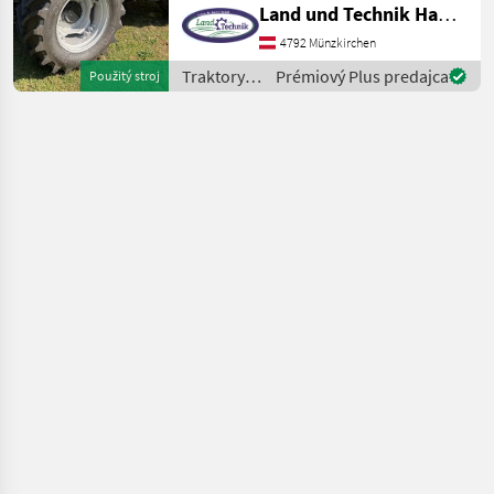
Land und Technik HandelsgesmbH
Säule • 120 Liter
Kraftstofftank • 10 Liter
4792 Münzkirchen
AdBlue • Viscolüfter • 12/12
Traktory /
Prémiový Plus predajca
Použitý stroj
Po
New
Holland