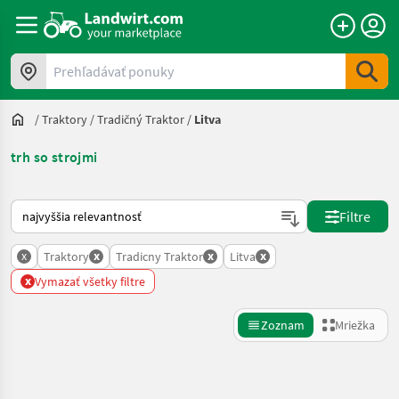
Prehľadávať ponuky
/
Traktory
/
Tradičný Traktor
/
Litva
trh so strojmi
Takto sa vykonáva triedenie na Landwirt.com
Filtre
x
x
x
x
Traktory
Tradicny Traktor
Litva
x
Vymazať všetky filtre
Zoznam
Mriežka