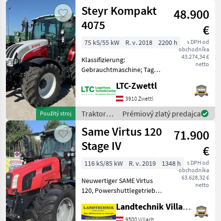
Lindner
Steyr Kompakt
Beratungsgespräch b
48.900
4075
€
75 kS/55 kW
R. v. 2018
2200 h
s DPH od
obchodníka
43.274,34 €
Klassifizierung:
netto
Gebrauchtmaschine; Tag
der Erstzulassung:
LTC-Zwettl
18.04.2018; Getriebetyp:
Teillastschaltgetriebe;
3910 Zwettl
Name des Getriebes:
Traktory /
Prémiový zlatý predajca
Použitý stroj
Schaltgetriebe ;
Steyr
Same Virtus 120
Hydraulische Lenkung
71.900
Stage IV
€
116 kS/85 kW
R. v. 2019
1348 h
s DPH od
obchodníka
63.628,32 €
Neuwertiger SAME Virtus
netto
120, Powershuttlegetriebe
40 Km/h, mit 3-fach
Landtechnik Villach GmbH
Lastschaltung 30/30 und
Stop & Go Funktion,
9500 Villach