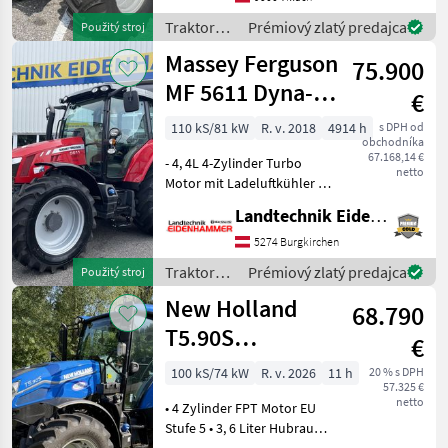
luftgefederte
Traktory /
Prémiový zlatý predajca
Použitý stroj
Komfortkabine mit
Same
Massey Ferguson
Klimaanlage, Gramm
75.900
MF 5611 Dyna-6
€
Essential
110 kS/81 kW
R. v. 2018
4914 h
s DPH od
obchodníka
67.168,14 €
- 4, 4L 4-Zylinder Turbo
netto
Motor mit Ladeluftkühler -
24/24 Dyna 6
Landtechnik Eidenhammer GmbH
Lastschaltgetriebe -
Powershuttle - gefederte
5274 Burgkirchen
Vorderachse - gefederte
Traktory /
Prémiový zlatý predajca
Použitý stroj
Komfortkabine mit Klimaan
Massey
New Holland
68.790
Ferguson
T5.90S
€
Powershuttle
100 kS/74 kW
R. v. 2026
11 h
20 % s DPH
57.325 €
netto
• 4 Zylinder FPT Motor EU
Stufe 5 • 3, 6 Liter Hubraum
• Auspuff an der rechten A