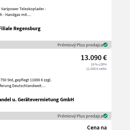
 Varipower Teleskoplader -
h - Handgas mit
orvorwärmung ü
Filiale Regensburg
Prémiový Plus predajca
13.090 €
19 % s DPH
11.000 € netto
11000 € zzgl.
eferung Deutschlandweit
ndel u. Gerätevermietung GmbH
Prémiový Plus predajca
Cena na