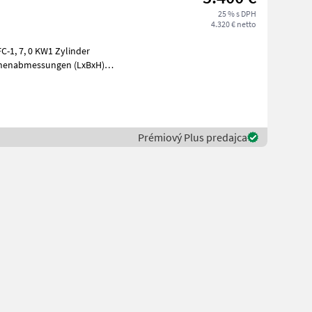
25 % s DPH
4.320 € netto
C-1, 7, 0 KW1 Zylinder
chinenabmessungen (LxBxH)
u
Prémiový Plus predajca