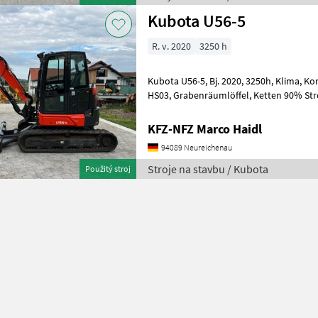
Kubota U56-5
R. v. 2020
3250 h
Kubota U56-5, Bj. 2020, 3250h, Klima, Kombihydraulik, Powertilt mit
HS03, G
KFZ-NFZ Marco Haidl
94089 Neureichenau
Stroje na stavbu / Kubota
Použitý stroj