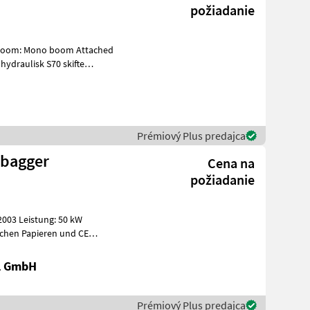
požiadanie
Prémiový Plus predajca
lbagger
Cena na
požiadanie
003 Leistung: 50 kW
ischen Papieren und CE
stavbu Bager
al GmbH
Prémiový Plus predajca