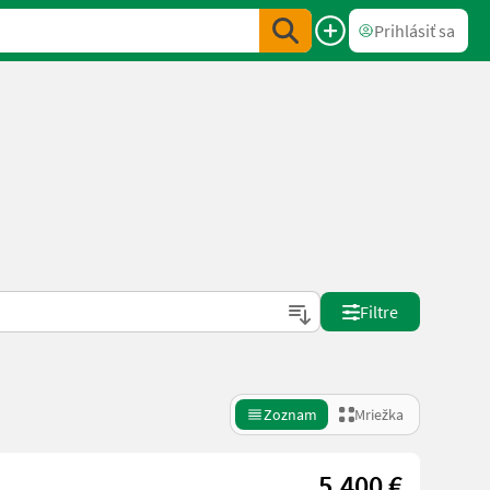
Prihlásiť sa
Filtre
Zoznam
Mriežka
5.400 €