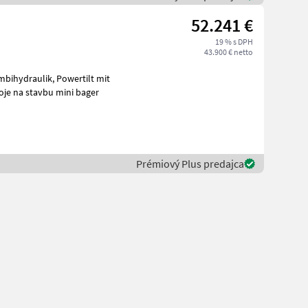
52.241 €
19 % s DPH
43.900 € netto
rabenräumlöffel, Ketten 90% Stroje na stavbu mini bager
Prémiový Plus predajca