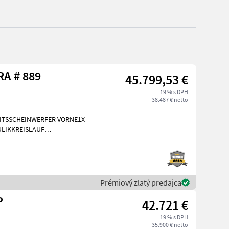
Sonstige G 2700 HD X-TRA # 889
45.799,53 €
19 % s DPH
38.487 € netto
EITSSCHEINWERFER VORNE1X
LIKKREISLAUF
INIGUNG BRD 20
Prémiový zlatý predajca
P
42.721 €
19 % s DPH
35.900 € netto