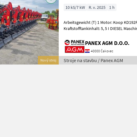
10 kS/7 kW
R. v. 2025
1 h
Arbeitsgewicht (T) 1 Motor: Koop KD192F
Kraftstofftankinhalt: 5, 5 I DIESEL Mas
2200’920*’2160 mm Maximaler Grabradi
PANEX AGM D.O.O.
40000 Čakovec
Stroje na stavbu / Panex AGM
Nový stroj