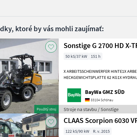
edky, ktoré by vás mohli zaujímať:
50 kS/37 kW
151 h
X ARBEITSSCHEINWERFER HINTE1X ARB
HECKGEWICHTSPLATTE 62 KG1X HYDRAU
DPPPEL31X15.50-15 SKIDDATENBESCHE
KMDRUCKFREIER
BayWa GMZ SÜD
83104 Schönau
Stroje na stavbu / Sonstige
Použitý stroj
CLAAS Scorpion 6030 V
122 kS/90 kW
R. v. 2015