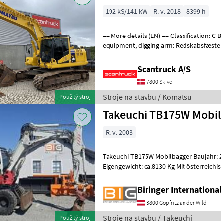
192 kS/141 kW
R. v. 2018
8399 h
== More details (EN) == Classification: C Boom: Mono boom Attached
equipment, digging arm: Redskabsfæste hydraulisk S70 skifte
U007818, Graveskovl U006745 1400mm,
Scantruck A/S
7800 Skive
Stroje na stavbu / Komatsu
Použitý stroj
Takeuchi TB175W Mobi
R. v. 2003
Takeuchi TB175W Mobilbagger Baujahr: 2
Eigengewicht: ca.8130 Kg Mit österreich
Konformitätserklärung Stroje na 
Biringer Internation
3800 Göpfritz an der Wild
Stroje na stavbu / Takeuchi
Použitý stroj