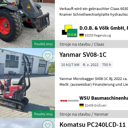
Verkauft wird ein gebrauchter Claas 6030
Kramer Schnellwechselplatte hydraulisc
Langsamfahreinrichtung - Mot
D.O.B. & Völk GmbH, 
93055 Regensburg
Stroje na stavbu / Claas
Použitý stroj
Yanmar SV08-1C
10 kS/7 kW
R. v. 2022
750 h
Yanmar Microbagger SV08-1C Bj. 2022 ca. 750 Std, gepflegt 
MwSt. (ausweisbar) Finanzierung und Li
möglich! Mieten ab 67, - € Be
WSU Baumaschinenha
82439 Großweil
Stroje na stavbu / Yanmar
Použitý stroj
Komatsu PC240LCD-11