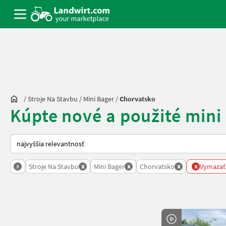
/
Stroje Na Stavbu
/
Mini Bager
/
Chorvatsko
Kúpte nové a použité mini
Takto sa vykonáva triedenie na Landwirt.com
x
x
x
x
x
Stroje Na Stavbu
Mini Bager
Chorvatsko
Vymazať 