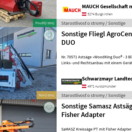
MAUCH Gesellschaft m
5274 Burgkirchen
Starostlivosť o stromy / Sonstige
Použitý stroj
Sonstige Fliegl AgroCen
DUO
Nr. 70571 Astsäge »WoodKing Duo® - 3 Blatt Das Universaltalent -
Links- und Rechtsanbau mit einem Gerät
möglich, dadurch kann man die Asts
Schwarzmayr Landtec
4971 Aurolzmünster
Starostlivosť o stromy / Sonstige
Nový stroj
Sonstige Samasz Astsä
Fisher Adapter
SaMASZ Kreissäge PT mit Fisher Adapter -