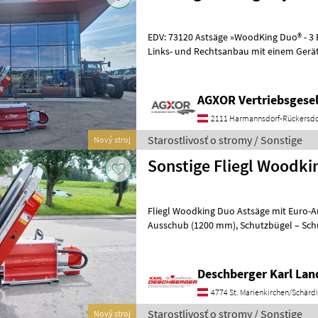
EDV: 73120 Astsäge »WoodKing Duo® - 3 Blatt Das Universaltalent -
Links- und Rechtsanbau mit einem Gerät
möglich, dadurch kann man die Ast
AGXOR Vertriebsgesel
2111 Harmannsdorf-Rückersdo
Starostlivosť o stromy / Sonstige
Nový stroj
Sonstige Fliegl Woodki
Fliegl Woodking Duo Astsäge mit Euro-Aufnahme
Ausschub (1200 mm), Schutzbügel – Schutz vor Beschädigung bei
bodennahen Arbeiten, beidseitig
Deschberger Karl La
4774 St. Marienkirchen/Schärd
Starostlivosť o stromy / Sonstige
Nový stroj