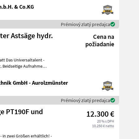
.b.H. & Co.KG
Prémiový zlatý predajca
ter Astsäge hydr.
Cena na
požiadanie
. Beidseitige Aufnahme
hnik GmbH - Aurolzmünster
Prémiový zlatý predajca
ge PT190F und
12.300 €
20 % s DPH
10.250 € netto
 in zwei Größen erhältlich! -