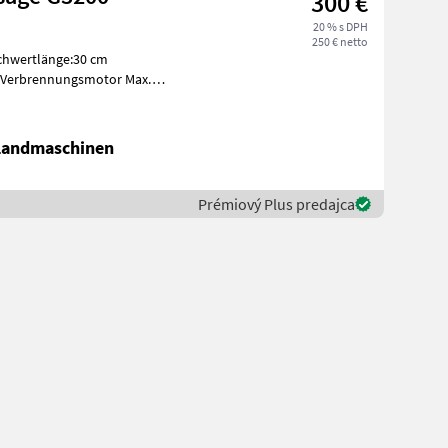
300 €
20 % s DPH
250 € netto
chwertlänge:30 cm
:Verbrennungsmotor Max.
ubraum:30
 Landmaschinen
Prémiový Plus predajca