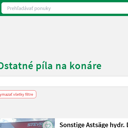
Prehľadávať ponuky
Ostatné píla na konáre
ymazať všetky filtre
Sonstige Astsäge hydr.