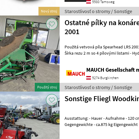
5580 Tamsweg
Starostlivosť o stromy / Sonstige
Nový stroj
Ostatné pílky na konár
2001
Použitá vetvová píla Spearhead LRS 2001 - Montáž na Merlo ZM2
Šírka rezu 2 m so 4 pílovými listami - Hydraulické nastavenie uhla
hlavy - Rameno na ľavej strane
MAUCH Gesellschaft m
5274 Burgkirchen
Starostlivosť o stromy / Sonstige
Použitý stroj
Sonstige Fliegl Woodki
Ausstattung: - Hauer - Aufnahme - 120 cm Arbeitsbreite - 20 Blätter
Gegengewichte - ca.875 kg Eigengewicht 
Arbeitsgeschwindigkeit Das Gerät ist