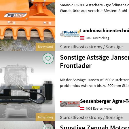
SaMASZ PG200 Astschere - großdimensio
Wandstärke aus verschleißfestem Stahl 
simplem und bewährter Taktmechani
Landmaschinentechni
2860 Kirchschlag
Starostlivosť o stromy / Sonstige
Nový stroj
Sonstige Astsäge Janse
Frontlader
Mit der Astsäge Jansen AS-600 durchtre
problemlos Äste von bis zu 200 mm Stär
landwirtschaftlichen Bereich zeichnet si
Sensenberger Agrar-T
4906 Eberschwang
Starostlivosť o stromy / Sonstige
Nový stroj
Sonstige Zenoah Motor