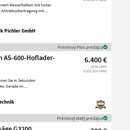
niert Messerbalken mit hoher
- Antriebsübertragung mit
k Pichler GmbH
Prémiový Plus predajca
n AS-600-Hoflader-
6.400 €
20 % s DPH
5.333,33 € netto
nnen Sie in Sekunden
ke. Gerade im
ch die Astsäge
echnik
Prémiový zlatý predajca
säge G3200