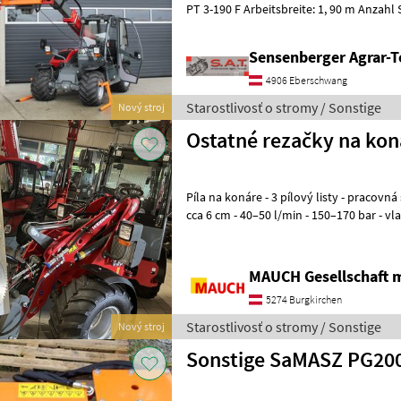
PT 3-190 F Arbeitsbreite: 1, 90 m Anzahl 
Pumpenleistung: 45 - 60
Sensenberger Agrar-T
4906 Eberschwang
Starostlivosť o stromy / Sonstige
Nový stroj
Ostatné rezačky na kon
Píla na konáre - 3 pílový listy - pracovná šírka 105 cm - priemer konára
cca 6 cm - 40–50 l/min - 150–170 bar - vlastn
konáre BEZ výsuvného
MAUCH Gesellschaft m
5274 Burgkirchen
Starostlivosť o stromy / Sonstige
Nový stroj
Sonstige SaMASZ PG200