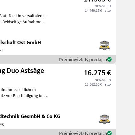
20 % s DPH
14.469,17 € netto
. Beidseitige Aufnahme
lschaft Ost GmbH
rf
Prémiový zlatý predajca
ng Duo Astsäge
16.275 €
20 % s DPH
13.562,50 € netto
, seitlichem
e Aufnahme für
ndtechnik GesmbH & Co KG
ing
Prémiový zlatý predajca