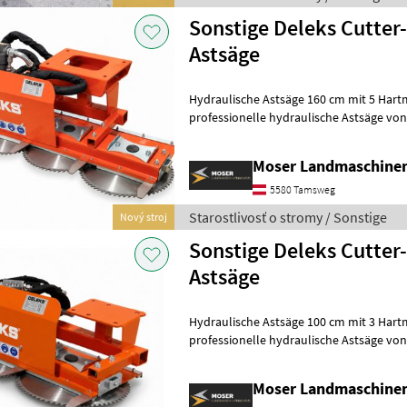
Sonstige Deleks Cutter
Astsäge
Hydraulische Astsäge 160 cm mit 5 Hartmet
professionelle hydraulische Astsäge vo
intensiven Rückschnitt von Hecken, Strä
Moser Landmaschine
5580 Tamsweg
Starostlivosť o stromy / Sonstige
Nový stroj
Sonstige Deleks Cutter
Astsäge
Hydraulische Astsäge 100 cm mit 3 Hartmet
professionelle hydraulische Astsäge von 
den Rückschnitt von Hecken, Äst
Moser Landmaschine