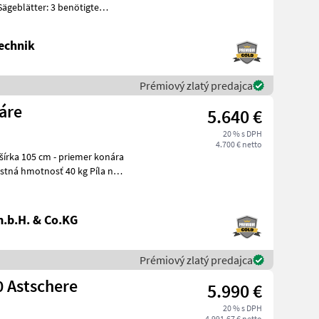
Sägeblätter: 3 benötigte
echnik
Prémiový zlatý predajca
áre
5.640 €
20 % s DPH
4.700 € netto
á hmotnosť 40 kg Píla na
.b.H. & Co.KG
Prémiový zlatý predajca
 Astschere
5.990 €
20 % s DPH
4.991,67 € netto