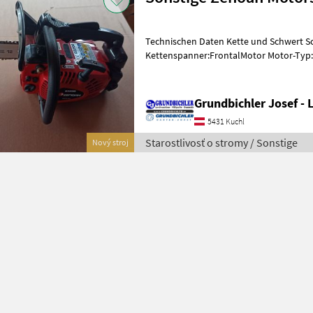
Technischen Daten Kette und Schwert S
Kettenspanner:FrontalMotor Motor-Typ
Leistung:1, 2 kw Verbrennungsmotor H
Grundbichler Josef -
5431 Kuchl
Starostlivosť o stromy / Sonstige
Nový stroj