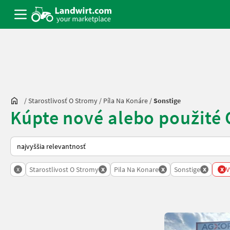
/
Starostlivosť O Stromy
/
Píla Na Konáre
/
Sonstige
Kúpte nové alebo použité 
Takto sa vykonáva triedenie na Landwirt.com
x
x
x
x
x
Starostlivost O Stromy
Pila Na Konare
Sonstige
V