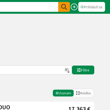
Prihlásiť sa
Filtre
Zoznam
Mriežka
 DUO
17.363 €