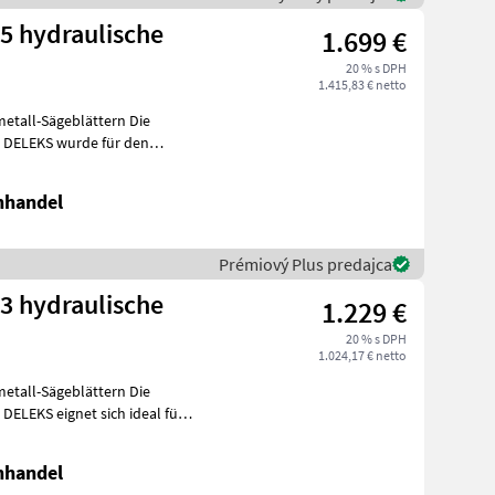
-5 hydraulische
1.699 €
20 % s DPH
1.415,83 € netto
all-Sägeblättern Die
n DELEKS wurde für den
nhandel
Prémiový Plus predajca
-3 hydraulische
1.229 €
20 % s DPH
1.024,17 € netto
all-Sägeblättern Die
DELEKS eignet sich ideal für
nhandel