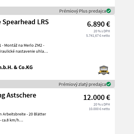
Prémiový Plus predajca
e Spearhead LRS
6.890 €
20 % s DPH
5.741,67 € netto
 -
.b.H. & Co.KG
Prémiový zlatý predajca
ng Astschere
12.000 €
20 % s DPH
10.000 € netto
- ca.8 km/h