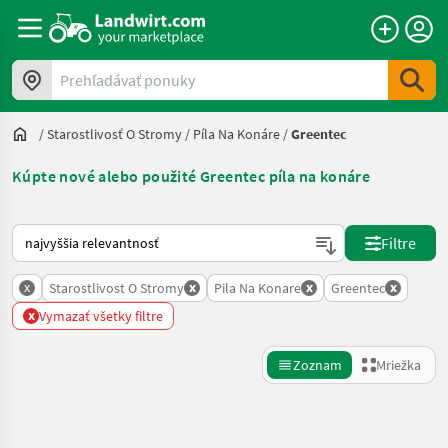
Prehľadávať ponuky
/
Starostlivosť O Stromy
/
Píla Na Konáre
/
Greentec
Kúpte nové alebo použité Greentec píla na konáre
Takto sa vykonáva triedenie na Landwirt.com
Filtre
x
x
x
x
Starostlivost O Stromy
Pila Na Konare
Greentec
x
Vymazať všetky filtre
Zoznam
Mriežka