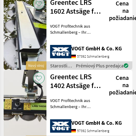
Greentec LRS
Cena
Greentec
1602 Astsäge für
na
požiadani
Ausleger /Bagger
VOGT Profitechnik aus
Schmallenberg – Ihr
führender Anbieter für
professionelle
VOGT GmbH & Co. KG
Landschaftspflegetechnik =
Mehrere VOGT-Standorte +
57392 Schmallenberg
100 Servicepartner in
Starostlivosť
Prémiový Plus predajca
Nový stroj
Deutsch
o stromy /
Greentec LRS
Cena
Greentec
1402 Astsäge für
na
požiadani
Ausleger /Bagger
VOGT Profitechnik aus
Schmallenberg – Ihr
führender Anbieter für
professionelle
VOGT GmbH & Co. KG
Landschaftspflegetechnik =
Mehrere VOGT-Standorte +
57392 Schmallenberg