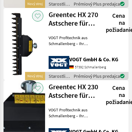
100 Servicepartner in
Starostlivosť
Prémiový Plus predajca
Nový stroj
Deutsch
o stromy /
Greentec HX 270
Cena
Greentec
Astschere für
na
požiadani
Bagger
VOGT Profitechnik aus
/Radlader
Schmallenberg – Ihr
/Traktor
führender Anbieter für
professionelle
VOGT GmbH & Co. KG
Landschaftspflegetechnik =
Mehrere VOGT-Standorte +
57392 Schmallenberg
100 Servicepartner in
Starostlivosť
Prémiový Plus predajca
Nový stroj
Deutsch
o stromy /
Greentec HX 230
Cena
Greentec
Astschere für
na
požiadani
Bagger
VOGT Profitechnik aus
/Radlader
Schmallenberg – Ihr
/Traktor
führender Anbieter für
professionelle
VOGT GmbH & Co. KG