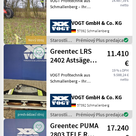
VOGT Profitechnik aus
14.487,39 €
/Multiträger
netto
Schmallenberg – Ihr
führender Anbieter für
professionelle
VOGT GmbH & Co. KG
Landschaftspflegetechnik =
Mehrere VOGT-Standorte +
57392 Schmallenberg
100 Servicepartner in
Starostlivosť
Prémiový Plus predajca
Nový stroj
Deutsch
o stromy /
Greentec LRS
11.410
Greentec
2402 Astsäge
€
/Baumsäge für
19 % s DPH
VOGT Profitechnik aus
9.588,24 €
Bagger
netto
Schmallenberg – Ihr
führender Anbieter für
professionelle
VOGT GmbH & Co. KG
Landschaftspflegetechnik =
Mehrere VOGT-Standorte +
57392 Schmallenberg
100 Servicepartner in
Starostlivosť
Prémiový Plus predajca
predvádzací stroj
Deutsch
o stromy /
Greentec PUMA
17.240
Greentec
2803 TELE R