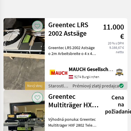
Spresniť
hľadanie
Greentec LRS
11.000
Kategória
Krajina
Filtre
4
2002 Astsäge
€
Zobraziť
20 % s DPH
AKTUÁLNA
Greentec LRS 2002 Astsäge
Resetovať
12
9.166,67 €
CESTA
netto
o 2m Arbeitsbreite o 4 x 49,
výsledkov
lesnícka
5cm Widia bestückte
technika
Sägeblätter o 0, 5-20 cm
MAUCH Gesellschaft m.b.H. & Co.KG
Starostlivost
Astdurchmesser o 198kg
O Stromy
Eigengewicht o Drehzahl
5274 Burgkirchen
Sägeblätte
Pila Na
Starostlivosť
Prémiový zlatý predajca
Nový stroj
Konare
o stromy /
Greentec
Greentec
Cena
Greentec
Multiträger HXF
na
VYBRAŤ
požiadani
2802 Tele
KATEGÓRIU
Výhodná ponuka: Greentec
VÝPREDAJ
Greentec
Multiträger HXF 2802 Tele
SKLADOVÝCH
(vľavo) HXF 2802