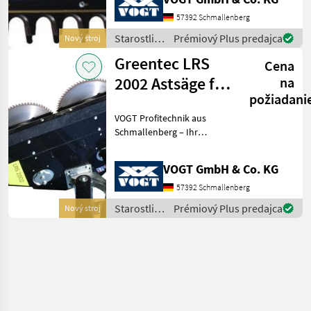
Landschaftspflegetechnik =
Mehrere VOGT-Standorte +
57392 Schmallenberg
100 Servicepartner in
Starostlivosť
Prémiový Plus predajca
Nový stroj
Deutsch
o stromy /
Greentec LRS
Cena
Greentec
2002 Astsäge für
na
požiadani
Bagger
VOGT Profitechnik aus
/Radlader
Schmallenberg – Ihr
/Traktor
führender Anbieter für
professionelle
VOGT GmbH & Co. KG
Landschaftspflegetechnik =
Mehrere VOGT-Standorte +
57392 Schmallenberg
100 Servicepartner in
Starostlivosť
Prémiový Plus predajca
Nový stroj
Deutsch
o stromy /
Greentec