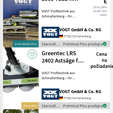
€
Geräteträger
19 % s DPH
VOGT Profitechnik aus
14.487,39 €
inkl. LRS 1602
netto
Schmallenberg – Ihr
führender Anbieter für
professionelle
VOGT GmbH & Co. KG
Landschaftspflegetechnik =
Mehrere VOGT-Standorte +
57392 Schmallenberg
100 Servicepartner in
Starostlivosť
Prémiový Plus predajca
predvádzací stroj
Deutsch
o stromy /
Greentec LRS
Cena
Greentec
2402 Astsäge für
na
požiadani
Bagger
VOGT Profitechnik aus
/Radlader
Schmallenberg – Ihr
/Traktor
führender Anbieter für
professionelle
VOGT GmbH & Co. KG
Landschaftspflegetechnik =
Mehrere VOGT-Standorte +
57392 Schmallenberg
100 Servicepartner in
Starostlivosť
Prémiový Plus predajca
Nový stroj
Deutsch
o stromy /