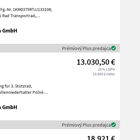
Fg.-Nr. 1KM0375RTJJ133108,
4 Messertromm
en GmbH
Prémiový Plus predajca
13.030,50 €
19 % s DPH
10.950 € netto
dy
en GmbH
Prémiový Plus predajca
18.921 €