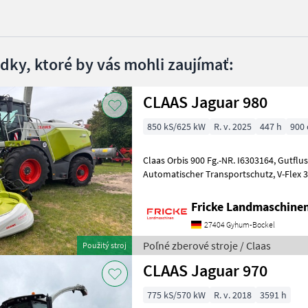
edky, ktoré by vás mohli zaujímať:
CLAAS Jaguar 980
850 kS/625 kW
R. v. 2025
447 h
900
Claas Orbis 900 Fg.-NR. I6303164, Gutfluss Premium Line, AutoPilot,
Automatischer Transportschutz, V-Flex 36, Gutfluss XL Premuim Line
Professional, Vorsatzantrieb V
Fricke Landmaschin
27404 Gyhum-Bockel
Poľné zberové stroje / Claas
Použitý stroj
CLAAS Jaguar 970
775 kS/570 kW
R. v. 2018
3591 h