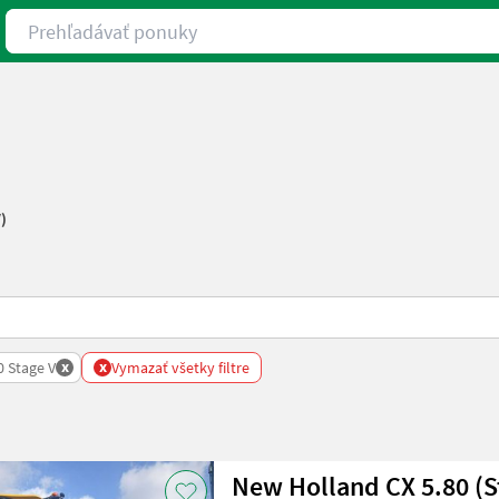
Prehľadávať ponuky
)
x
x
0 Stage V
Vymazať všetky filtre
New Holland CX 5.80 (S