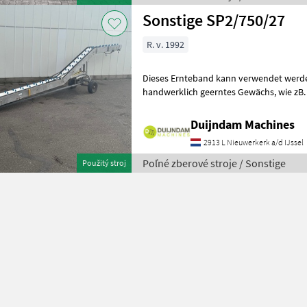
Sonstige SP2/750/27
R. v. 1992
Dieses Ernteband kann verwendet werden
handwerklich geerntes Gewächs, wie zB. Blumenkohl, Endivie, Sellerie,
Rosenkohl, Salat, Brokkoli,
Duijndam Machines
2913 L Nieuwerkerk a/d IJssel
Poľné zberové stroje / Sonstige
Použitý stroj