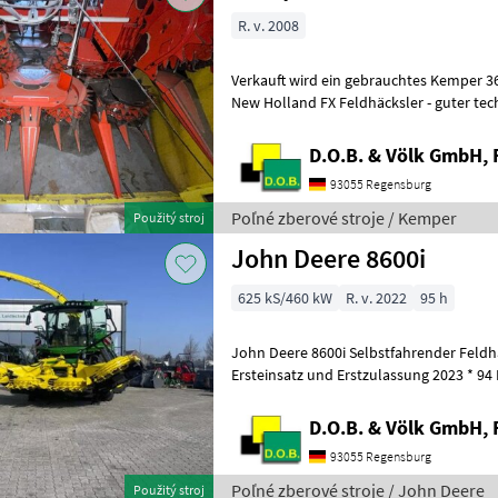
R. v. 2008
Verkauft wird ein gebrauchtes Kemper 360 Maisgeb
New Holland FX Feldhäcksler - guter tec
Zustand - technisch wäre ein Umbau auf
D.O.B. & Völk GmbH, 
93055 Regensburg
Poľné zberové stroje / Kemper
Použitý stroj
John Deere 8600i
625 kS/460 kW
R. v. 2022
95 h
John Deere 8600i Selbstfahrender Feldhä
Ersteinsatz und Erstzulassung 2023 * 94 Motor-bh, 
(Stand 04.2026) - "I"-Vorberei
D.O.B. & Völk GmbH, 
93055 Regensburg
Poľné zberové stroje / John Deere
Použitý stroj