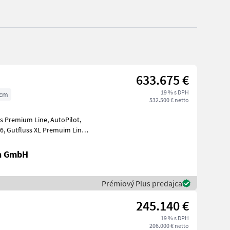
633.675 €
19 % s DPH
 cm
532.500 € netto
en GmbH
Prémiový Plus predajca
245.140 €
19 % s DPH
206.000 € netto