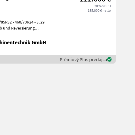
20 % s DPH
185.000 € netto
/85R32 - 460/70R24 - 3, 29
eb und Reversierung
hinentechnik GmbH
Prémiový Plus predajca