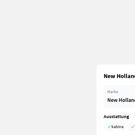
New Holland
Marke
New Hollan
Ausstattung
kabina