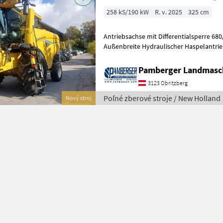
258 kS/190 kW
R. v. 2025
325 cm
Antriebsachse mit Differentialsperre 680
Außenbreite Hydraulischer Haspelantri
Sektionaler Dreschkorb Außenspiegel, e
Pamberger Landmasc
3123 Obritzberg
Poľné zberové stroje / New Holland
Nový stroj