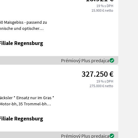
19 % s DPH
15.900 € netto
iss - passend zu
hnische und optischer
Filiale Regensburg
Prémiový Plus predajca
327.250 €
19 % s DPH
275.000 € netto
cksler * Einsatz nur im Gras *
35 Trommel-bh
Filiale Regensburg
Prémiový Plus predajca