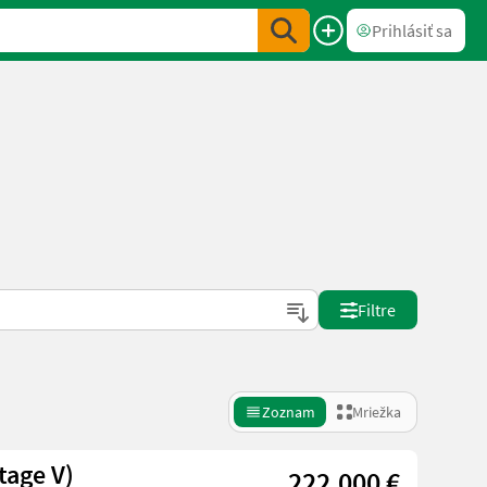
Prihlásiť sa
Filtre
Zoznam
Mriežka
tage V)
222.000 €