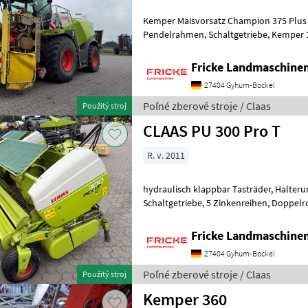
Kemper Maisvorsatz Champion 375 Plus 
Pendelrahmen, Schaltgetriebe, Kemper 1 Rad Transportrad,
Schutzplane, Autopilot, V Max 2
Fricke Landmaschin
27404 Gyhum-Bockel
Poľné zberové stroje / Claas
Použitý stroj
CLAAS PU 300 Pro T
R. v. 2011
hydraulisch klappbar Tasträder, Halterung für 3. Stützrad,
Schaltgetriebe, 5 Zinkenreihen, Doppelrollenniederhalter Poľné
zberové stroje Ostatné zberače ornej pô
Fricke Landmaschin
27404 Gyhum-Bockel
Poľné zberové stroje / Claas
Použitý stroj
Kemper 360