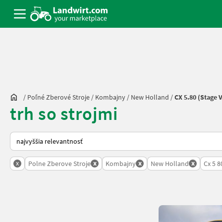
/
Poľné Zberové Stroje
/
Kombajny
/
New Holland
/
CX 5.80 (Stage V
trh so strojmi
Takto sa vykonáva triedenie na Landwirt.com
x
x
x
x
Polne Zberove Stroje
Kombajny
New Holland
Cx 5 8