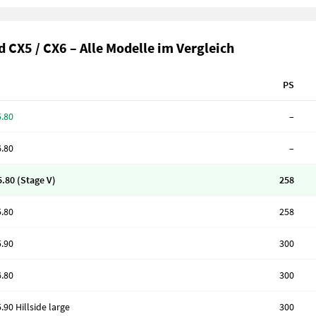
 CX5 / CX6 – Alle Modelle im Vergleich
PS
.80
–
.80
–
.80 (Stage V)
258
.80
258
.90
300
.80
300
90 Hillside large
300