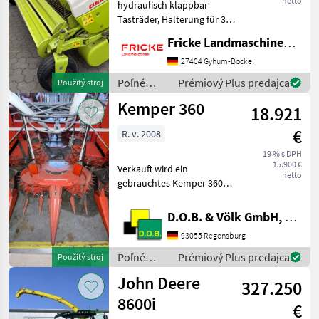
netto
hydraulisch klappbar
Tasträder, Halterung für 3.
Stützrad, Schaltgetriebe, 5
Fricke Landmaschinen GmbH
Zinkenreihen,
Doppelrollenniederhalter
27404 Gyhum-Bockel
Poľné zberové stroje
Poľné
Prémiový Plus predajca
Použitý stroj
Ostatné zberače ornej pôdy
zberové
Kemper 360
18.921
stroje /
Claas
€
R. v. 2008
19 % s DPH
15.900 €
Verkauft wird ein
netto
gebrauchtes Kemper 360
Maisgebiss - passend zu
New Holland FX
D.O.B. & Völk GmbH, Filiale Regensburg
Feldhäcksler - guter
93055 Regensburg
technische und optischer
Zustand - technisch wäre
Poľné
Prémiový Plus predajca
Použitý stroj
ein Umbau auf
zberové
John Deere
327.250
stroje /
Kemper
8600i
€