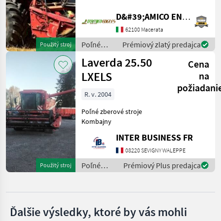
barra Nardi omologato
Claas
mono asse, , n.5
D&#39;AMICO ENGLES SRL
scuotipaglia, mototre Cat,
62100 Macerata
barra grano 480 BELLA!
John Deere
Poľné zberové s
Poľné
Prémiový zlatý predajca
Použitý stroj
zberové
New Holland
Laverda 25.50
Cena
stroje /
Laverda
LXELS
na
Fendt
požiadani
R. v. 2004
Case IH
Poľné zberové stroje
Zobraziť
Kombajny
všetkých
INTER BUSINESS FR
12
08220 SEVIGNY WALEPPE
MARKETPLACE
Poľné
Prémiový Plus predajca
Použitý stroj
Ponuky
zberové
Drobné
Marketplace
predajcov
stroje /
inzeráty
Laverda
Ďalšie výsledky, ktoré by vás mohli