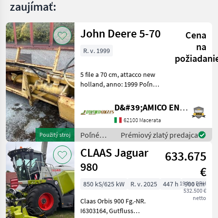
zaujímať:
John Deere 5-70
Cena
na
R. v. 1999
požiadani
5 file a 70 cm, attacco new
holland, anno: 1999 Poľné
zberové stroje Kombajn
adaptér
D&#39;AMICO ENGLES SRL
62100 Macerata
Poľné
Prémiový zlatý predajca
Použitý stroj
zberové
CLAAS Jaguar
633.675
stroje /
John
980
€
Deere
850 kS/625 kW
R. v. 2025
447 h
19 % s DPH
900 cm
532.500 €
netto
Claas Orbis 900 Fg.-NR.
I6303164, Gutfluss