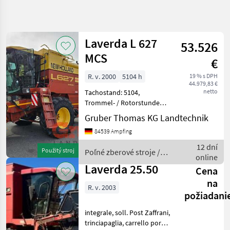
Spresniť
hľadanie
Laverda L 627
53.526
Kategória
Krajina
Filtre
4
MCS
€
R. v. 2000
5104 h
19 % s DPH
Zobraziť 3
AKTUÁLNA
Resetovať
44.979,83 €
CESTA
výsledkov
netto
Tachostand: 5104,
poľnohospodárska
Trommel- / Rotorstunden:
technika
2816, Erstzulassung:
Gruber Thomas KG Landtechnik
01.01.2000 ________
Polne
84539 Ampfing
Zberove
gebraucht, MCS
Stroje
Trommelsystem,
12 dní
Použitý stroj
Poľné zberové stroje /
Hydrostat, Klimaanlage,
Kombajny
online
Laverda
Spreuverteiler, Hydrostat
Laverda 25.50
Cena
Laverda
na
R. v. 2003
VYBRAŤ
požiadani
KATEGÓRIU
integrale, soll. Post Zaffrani,
Laverda
trinciapaglia, carrello porta