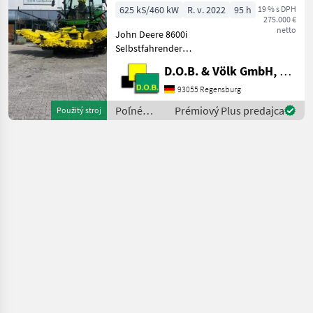
625 kS/460 kW
R. v. 2022
95 h
19 % s DPH
275.000 €
netto
John Deere 8600i
Selbstfahrender
Feldhäcksler * Einsatz nur
D.O.B. & Völk GmbH, Filiale Regensburg
im Gras * Ersteinsatz und
Erstzulassung 2023 * 94
93055 Regensburg
Motor-bh, 35 Trommel-bh
Poľné
Prémiový Plus predajca
Použitý stroj
(Stand 04.2026) - "I"-
zberové
Vorberei
stroje /
John
Deere