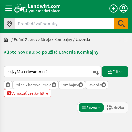
Prehľadávať ponuky
/
Poľné Zberové Stroje
/
Kombajny
/
Laverda
Kúpte nové alebo použité Laverda Kombajny
Takto sa vykonáva triedenie na Landwirt.com
Filtre
x
x
x
x
Polne Zberove Stroje
Kombajny
Laverda
x
Vymazať všetky filtre
Zoznam
Mriežka