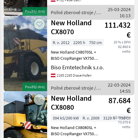
hydrostatický , Vodičská
kabína, : hydrostatický
25-03-2024
Použitý stroj
Poľné zberové stroje /
Poľné zberové stroje
16:13
New Holland
Komba
New Holland
111.432
CX8070
€
R. v. 2012
2295 h
750 cm
20 % s DPH
92.860 €
netto
New Holland CX8070SL +
BISO CropRanger VX750
TrendLineLight s BISO
Biso Erntetechnik s.r.o.
TandemTrailer
2165 2165 Drasenhofen
Prevádzkové hodiny: 3 402
hod. Prevádzkové hodiny
22-03-2024
Použitý stroj
Poľné zberové stroje /
na bubne: 2 295 hod. Viac
14:55
New Holland
infor
New Holland
87.684
CX8080
€
394 kS/290 kW
R. v. 2009
3129 h
20 % s DPH
750 cm
73.070 €
netto
New Holland CX8080SL +
BISO CropRanger VX750