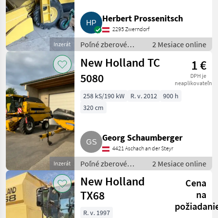
Herbert Prossenitsch
2295 Zwerndorf
Poľné zberové
2 Mesiace online
Inzerát
stroje / Kombajny
New Holland TC
1 €
5080
DPH je
neaplikovateľné
258 kS/190 kW
R. v. 2012
900 h
320 cm
Georg Schaumberger
4421 Aschach an der Steyr
Poľné zberové
2 Mesiace online
Inzerát
stroje / Kombajny
New Holland
Cena
TX68
na
požiadani
R. v. 1997