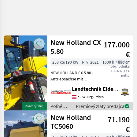
New Holland CX
177.000
5.80
€
258 kS/190 kW
R. v. 2021
1600 h
s DPH od
330 cm
obchodníka
156.637,17 €
NEW HOLLAND CX 5.80 -
netto
Antriebsachse mit
Differentialsperre -
Landtechnik Eidenhammer GmbH
automatische
Anhängekupplung -
5274 Burgkirchen
Klimaanlage mit Heizung -
Poľné
Prémiový zlatý predajca
Použitý stroj
Komfort Sitz mit
zberové
New Holland
Luftfederung - Blueto
71.190
stroje /
New
TC5060
€
Holland
s DPH od