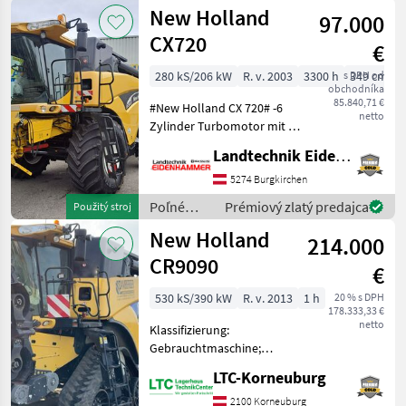
zberové
New Holland
97.000
stroje /
New
CX720
€
Holland
280 kS/206 kW
R. v. 2003
3300 h
s DPH od
349 cm
obchodníka
85.840,71 €
#New Holland CX 720# -6
netto
Zylinder Turbomotor mit 7,
5 lt. Hubraum -
Landtechnik Eidenhammer GmbH
Hydrostatmaschine mit 4
Gänge 30 km/h -
5274 Burgkirchen
Originalzustand -5 Schüttler
Poľné
Prémiový zlatý predajca
Použitý stroj
-Hangausgleich -Allrad -D
zberové
New Holland
214.000
stroje /
New
CR9090
€
Holland
530 kS/390 kW
R. v. 2013
1 h
20 % s DPH
178.333,33 €
netto
Klassifizierung:
Gebrauchtmaschine;
DEF/AD BLUE: Ja;
LTC-Korneuburg
Motorhersteller: FPT Fiat;
Abgelesene
2100 Korneuburg