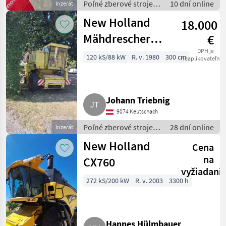
Poľné zberové stroje /
10 dní online
Inzerát
Kombajny
New Holland
18.000
Mähdrescher
€
8060
DPH je
120 kS/88 kW
R. v. 1980
300 cm
neaplikovateľné
Johann Triebnig
9074 Keutschach
Poľné zberové stroje /
28 dní online
Inzerát
Kombajny
New Holland
Cena
na
CX760
vyžiadani
272 kS/200 kW
R. v. 2003
3300 h
Hannes Hülmbauer