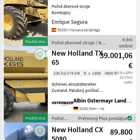
Poľné zberové stroje
Kombajny
Enrique Segura
50830 Villanueva de Gállego
4 dní
Použitý stroj
Poľné zberové stroje / New
online
Holland
New Holland TX
39.001,06
65
€
236 kS/174 kW
R. v. 1996
4800 h
19 % s DPH
32.774 €
netto
Schöner, einsatzbereiter
Zustand. Palubný počítač,
Vodičská kabína,
Albin Ostermayr Landmaschinenhandel e.K.
Klimatizácia, Stôl na
sekanie stahovací voz
93352 Rohr i. Nb
Poľné zberové stroje
Poľné
Prémiový Plus predajca
Použitý stroj
Kombajny
zberové
New Holland CX
89.800
stroje /
New
5080