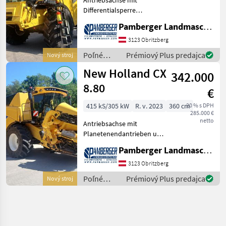
Differentialsperre
680/85R32 - 460/70R24 - 3,
Pamberger Landmaschinentechnik GmbH
29 Außenbreite
Hydraulischer
3123 Obritzberg
Haspelantrieb und
Poľné
Prémiový Plus predajca
Nový stroj
Reversierung Sektionaler
zberové
New Holland CX
Dreschkorb Außenspiegel, e
342.000
stroje /
New
8.80
€
Holland
415 kS/305 kW
R. v. 2023
360 cm
20 % s DPH
285.000 €
netto
Antriebsachse mit
Planetenendantrieben und
Differenzialsperre für
Pamberger Landmaschinentechnik GmbH
OptiClean Siebkasten, FPT
Cursormotor, 1.000 l
3123 Obritzberg
Kraftstofftank, Hydraulik für
Poľné
Prémiový Plus predajca
Nový stroj
Lenkautomatikkomponent
zberové
stroje /
New
Holland