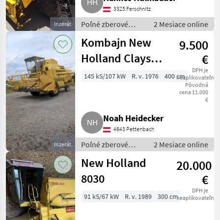
3325 Ferschnitz
Poľné zberové
2 Mesiace online
Inzerát
stroje / Kombajny
Kombajn New
9.500
Holland Clayson
€
S1550
DPH je
145 kS/107 kW
R. v. 1976
400 cm
neaplikovateľné
Pôvodná
cena 11.000
€
Noah Heidecker
4643 Pettenbach
Poľné zberové
2 Mesiace online
Inzerát
stroje / Kombajny
New Holland
20.000
8030
€
DPH je
91 kS/67 kW
R. v. 1989
300 cm
neaplikovateľné