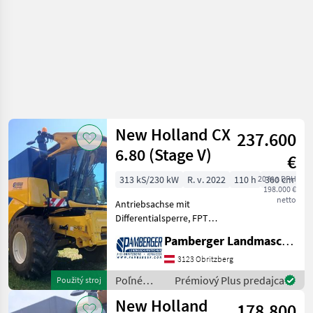
New Holland CX
237.600
6.80 (Stage V)
€
313 kS/230 kW
R. v. 2022
110 h
20 % s DPH
360 cm
198.000 €
netto
Antriebsachse mit
Differentialsperre, FPT
Cursormotor, Ausbauhilfe
Pamberger Landmaschinentechnik GmbH
Sectionaler Dreschkorb,
ZUSATZAUSRÜSTUNG FÜR
3123 Obritzberg
ÖSTERREICH, Feuerlöscher
Poľné
Prémiový Plus predajca
Použitý stroj
an Kabinenleiter,
zberové
New Holland
Außenspieg
178.800
stroje /