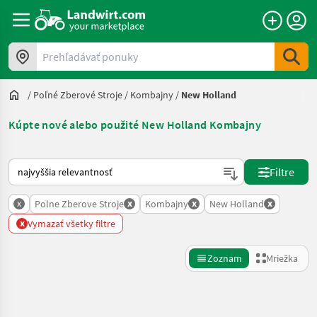
Prehľadávať ponuky
/
Poľné Zberové Stroje
/
Kombajny
/
New Holland
Kúpte nové alebo použité New Holland Kombajny
Takto sa vykonáva triedenie na Landwirt.com
Filtre
x
x
x
x
Polne Zberove Stroje
Kombajny
New Holland
x
Vymazať všetky filtre
Zoznam
Mriežka