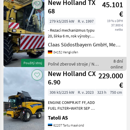
New Holland TX
45.101
stroje /
New
68
€
Holland
279 kS/205 kW
R. v. 1997
19 % s DPH
37.900 €
netto
- Rezací mechanizmus typu
20, šírka 6 m, rok výroby:
1997Pre ďalšie informácie
Claas Südostbayern GmbH, Mengkofen
nás neváhajte
84152 Mengkofen
kontaktovať.Hovoríme po
nemeckyWe speak
8 dní
Použitý stroj
Poľné zberové stroje / New
EnglishCena platí pre
online
Holland
zobrazený
New Holland CX
229.000
6.90
€
306 kS/225 kW
R. v. 2023
323 h
750 cm
ENGINE COMPR.KIT FF, ADD
FUEL FILTER+WATER SEP FI,
HOSE & AIR GUN FI, ADD
Tatoli AS
PORTABLE LIGHT FI, 3RD
LIFTING ASSIST RAM
62207 Tartu maakond