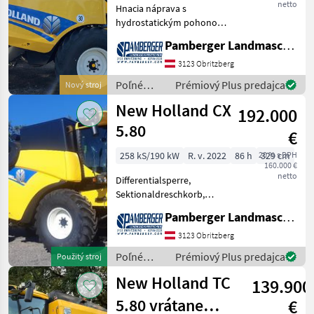
netto
Hnacia náprava s
hydrostatickým pohonom,
3-rýchlostná prevodovka s
Pamberger Landmaschinentechnik GmbH
uzávierkou diferenciálu,
tuhá riadiaca náprava,
3123 Obritzberg
hnacia náprava s
Poľné
Prémiový Plus predajca
Nový stroj
hydrostatickým pohonom,
zberové
New Holland CX
3-rýchlos
192.000
stroje /
New
5.80
€
Holland
258 kS/190 kW
R. v. 2022
86 h
20 % s DPH
329 cm
160.000 €
netto
Differentialsperre,
Sektionaldreschkorb,
Luftsitz Komfort, 3
Pamberger Landmaschinentechnik GmbH
Kameras, Spiegel elektrisch
verstellbar, automatische
3123 Obritzberg
Anhängekupplung, Radio
Poľné
Prémiový Plus predajca
Použitý stroj
Bluetooth, Klima, Heizung,
zberové
New Holland TC
139.900
stroje /
New
5.80 vrátane
€
Holland