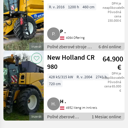
systému
DPH je
R. v. 2016
1200 h
460 cm
neaplikovateľné
Pôvodná
Varifeed 4,7 m
cena
150.000 €
P .
4064 Oftering
Poľné zberové stroje /
6 dní online
Inzerát
Kombajny
New Holland CR
64.900
980
€
DPH je
428 kS/315 kW
R. v. 2004
2741 h
neaplikovateľné
Pôvodná
720 cm
cena 65.000
€
H .
4952 Weng im Innkreis
Poľné zberové
1 Mesiac online
Inzerát
stroje / Kombajny