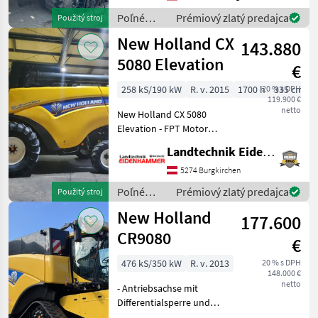
Trommelstunden: 1760;
Poľné
Prémiový zlatý predajca
Použitý stroj
Höchstgeschwindigkeit
zberové
New Holland CX
(km/h): 30; Art des
143.880
stroje /
Dreschsyst
New
5080 Elevation
€
Holland
258 kS/190 kW
R. v. 2015
1700 h
20 % s DPH
335 cm
119.900 €
netto
New Holland CX 5080
Elevation - FPT Motor
6800ccm mit 258PS - 5
Landtechnik Eidenhammer GmbH
Schüttlermaschine -
Zentrifugalabscheider - 4
5274 Burgkirchen
Trommeln - Hangausgleich
Poľné
Prémiový zlatý predajca
Použitý stroj
- Spreuvereiteiler - e
zberové
New Holland
177.600
stroje /
New
CR9080
€
Holland
476 kS/350 kW
R. v. 2013
20 % s DPH
148.000 €
netto
- Antriebsachse mit
Differentialsperre und
610mm Gummiketten -