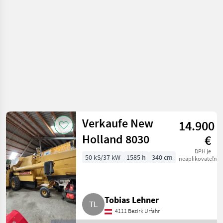
Verkaufe New
14.900
Holland 8030
€
DPH je
50 kS/37 kW
1585 h
340 cm
neaplikovateľné
Tobias Lehner
4111 Bezirk Urfahr