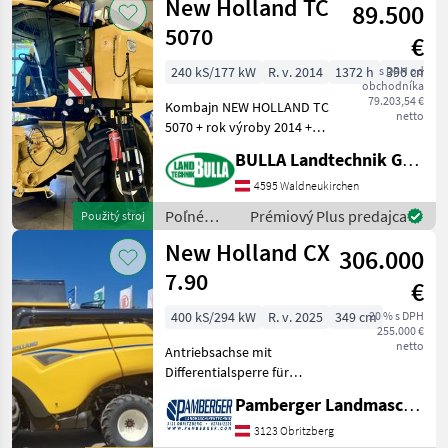
New Holland TC
89.500
stroje /
New
5070
€
Holland
240 kS/177 kW
R. v. 2014
1372 h
s DPH od
396 cm
obchodníka
79.203,54 €
Kombajn NEW HOLLAND TC
netto
5070 + rok výroby 2014 +
1735 prevádzkových hodín
BULLA Landtechnik GmbH
motora + 1372
prevádzkových hodín
4595 Waldneukirchen
bubna + 240 PS + 5
Poľné
Prémiový Plus predajca
Použitý stroj
otriasacích valcov +
zberové
New Holland CX
pneumatiky 650/75
306.000
stroje /
New
7.90
€
Holland
400 kS/294 kW
R. v. 2025
349 cm
20 % s DPH
255.000 €
netto
Antriebsachse mit
Differentialsperre für
OptiClean Siebkasten
Pamberger Landmaschinentechnik GmbH
verstellbare Lenkachse -
Lenkautomatik
3123 Obritzberg