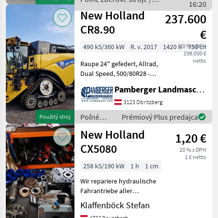
Siebkastenhangausgleich,
16:20
New Holland
Kame
New Holland
237.600
CR8.90
€
490 kS/360 kW
R. v. 2017
1420 h
20 % s DPH
750 cm
198.000 €
netto
Raupe 24" gefedert, Allrad,
Dual Speed, 500/80R28 -
30km mit reduzierter
Pamberger Landmaschinentechnik GmbH
Drehzahl Radio Bluetooth,
Feuchte- und
3123 Obritzberg
Ertragsmessung,
Poľné
Prémiový Plus predajca
Použitý stroj
Drehsiebbürste,
zberové
New Holland
Gebläseschutz, K
1,20 €
stroje /
New
CX5080
20 % s DPH
Holland
1 € netto
258 kS/190 kW
1 h
1 cm
Wir repariere hydraulische
Fahrantriebe aller
Hersteller Počet
Klaffenböck Stefan
vytriasadiel: 5 vytriasadlo,
4722 Peuerbach