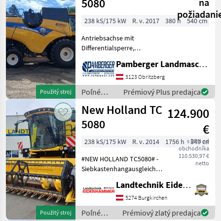
New
5080
na
Holland
požiadani
238 kS/175 kW
R. v. 2017
380 h
540 cm
Antriebsachse mit
Differentialsperre,
Antriebsachse ECO starre
Pamberger Landmaschinentechnik GmbH
Lenkachse TW680/85R32 -
SW460/70R24-163A8 IMP
3123 Obritzberg
AC70G FPT Cursor Motor
Poľné
Prémiový Plus predajca
Použitý stroj
Hydraulik für AutoFloat
zberové
New Holland TC
Schne
124.900
stroje /
New
5080
€
Holland
238 kS/175 kW
R. v. 2014
1756 h
s DPH od
349 cm
obchodníka
110.530,97 €
#NEW HOLLAND TC5080# -
netto
Siebkastenhangausgleich
SmartSieve -
Landtechnik Eidenhammer GmbH
Zentrifugalabscheider -
AutoFloat mit Lateral Float
5274 Burgkirchen
(mit schwenkbares
Poľné
Prémiový zlatý predajca
Použitý stroj
Frontschild) - Luftsitz - Elek