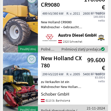
New
CR9080
€
Holland
489 kS/360 kW
R. v. 2011
2600 h
20 % s DPH
760 cm
149.000 €
netto
New Holland CR9080
Mähdrescher – Gebraucht
Zum Verkauf steht ein
Austro Diesel GmbH
zuverlässiger New Holland
CR9080 Mähdrescher,
2320 Schwechat
Baujahr 2011, in gutem
Poľné
Prémiový zlatý predajca
Použitý stroj
Zustand und bereit für den
zberové
New Holland CX
s
99.600
stroje /
New
780
€
Holland
299 kS/220 kW
R. v. 2005
5400 h
20 % s DPH
600 cm
83.000 €
netto
zu Verkaufen ist ein
Mähdrescher New Holland
CX780 mit einem Geringhoff
Schober GmbH
Klappschneidwerk
8113 St. Bartholomä
Grainstar 6 Meter
Gepflegter Zustand, Allrad,
21-11-2024
Použitý stroj
Poľné zberové stroje /