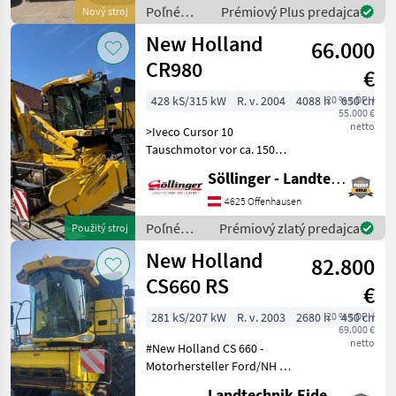
Vorbereitung (AGR) FPT
Poľné
Prémiový Plus predajca
Nový stroj
Cursor Motor, Kraftstofftank
zberové
New Holland
750l Trag
66.000
stroje /
New
CR980
€
Holland
428 kS/315 kW
R. v. 2004
4088 h
20 % s DPH
650 cm
55.000 €
netto
>Iveco Cursor 10
Tauschmotor vor ca. 150
Betriebsstunden >Bereifung
Söllinger - Landtechnik GmbH
vorne: 900/60R32
>Bereifung hinten: 540/65
4625 Offenhausen
R30
Poľné
Prémiový zlatý predajca
Použitý stroj
>Siebkastenhangausgleich
zberové
New Holland
>Häcksler-mit elektr.
82.800
stroje /
New
CS660 RS
€
Holland
281 kS/207 kW
R. v. 2003
2680 h
20 % s DPH
450 cm
69.000 €
netto
#New Holland CS 660 -
Motorhersteller Ford/NH -
Motortyp 675 TA/CA -
Landtechnik Eidenhammer GmbH