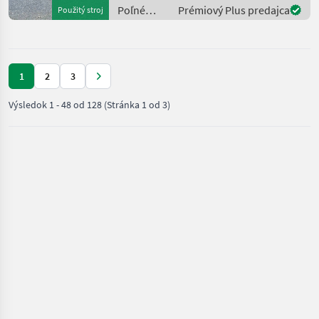
HEADER, 3 cameras FF,
Poľné
Prémiový Plus predajca
Použitý stroj
YIELD MAPPING PACKAGE
zberové
FF, FIRE E
stroje /
New
Holland
1
2
3
Výsledok
1
-
48
od
128
(Stránka 1 od 3)