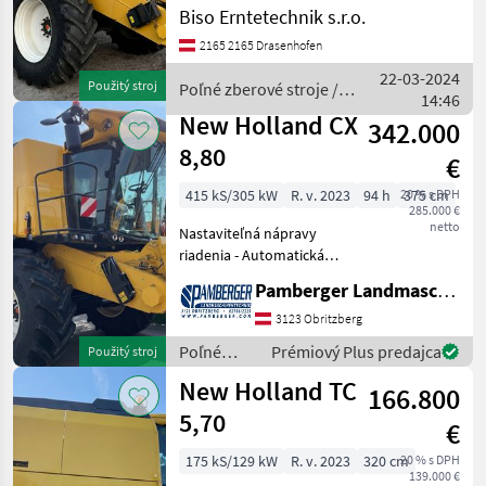
TrendLine mit Wagen BISO
Biso Erntetechnik s.r.o.
TandemTrailer
2165 2165 Drasenhofen
Betriebsstunden 4 420 Mh
Betriebsstunden an der
22-03-2024
Použitý stroj
Poľné zberové stroje /
Trommel 3 129 Mh Mehr In
14:46
New Holland
New Holland CX
342.000
8,80
€
415 kS/305 kW
R. v. 2023
94 h
20 % s DPH
375 cm
285.000 €
netto
Nastaviteľná nápravy
riadenia - Automatická
príprava riadenia (AGR),
Pamberger Landmaschinentechnik GmbH
pohonná nápravy s
planétovými konečnými
3123 Obritzberg
jednotkami a
Poľné
Prémiový Plus predajca
Použitý stroj
diferenciálnym zámkom
zberové
New Holland TC
pre krabicu Sieve Opt
166.800
stroje /
New
5,70
€
Holland
175 kS/129 kW
R. v. 2023
320 cm
20 % s DPH
139.000 €