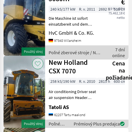
€
Holland
Varioschneidwerk
240 kS/177 kW
R. v. 2011
2692 h
19 % s DPH
518 cm
75.462,18 €
5,18m
netto
Die Maschine ist sofort
einsatzbereit und dem
Baujahr entsprechend in
HvC GmbH & Co. KG.
einem guten Zustand. -30
97348 Willanzheim
kmh Version auf 20 kmh
reduziert -VariFeed
7 dní
Použitý stroj
Poľné zberové stroje / New
Schneidwerk 5, 18m mit 2
online
Holland
Rap
New Holland
Cena
CSX 7070
na
požiadani
258 kS/190 kW
R. v. 2010
2815 h
600 cm
Air conditioning Driver seat
air suspension Header
trailer Cutterbar automatic
Tatoli AS
leveling Straw chopper
Chaff spreader Drawbar
62207 Tartu maakond
Operators manual available
Poľné
Prémiový Plus predajca
Použitý stroj
Radio Rotatin
zberové