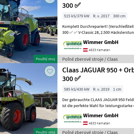
300 ✅
515 kS/379 kW
R. v. 2017
300 cm
Komplett Durchrepariert! (Verschleißtei
300 ✅ ✅ V-Classic 28, 2.500 Häckslerstunden, Klimaautomatik ✅ Der
gebrauchte CLAAS JAGUAR 86
Wimmer GmbH
4633 Kematen
Poľné zberové stroje / Claas
Použitý stroj
Claas JAGUAR 950 + Orb
300 ✅
585 kS/430 kW
R. v. 2019
1 cm
Der gebrauchte CLAAS JAGUAR 950 Feld
ist die perfekte Wahl für leistungsstarke
Erntearbeiten. Mit 2.817 Motorstunden 
Wimmer GmbH
4633 Kematen
Poľné zberové stroje / Claas
Použitý stroj