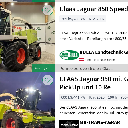
Claas Jaguar 850 Speed
389 kS/286 kW
R. v. 2002
CLAAS Jaguar 850 mit ALLRAD + Bj. 2002 + 4555 Trommelstunden + 40
km/h Variante + Bereifung vorne 800/65 
Bereifung hinten 19.5 R24 +
BULLA Landtechnik 
4595 Waldneukirchen
Poľné zberové stroje / Claas
Použitý stroj
CLAAS Jaguar 950 mit G
PickUp und 10 Re
600 kS/441 kW
R. v. 2025
190 h
750
Der CLAAS Jaguar 950 ist ein hochmoder
neuesten Generation, der im Juli 2025 gebaut wurde und bisher nur
80 Betriebsstunden aufweist. Diese Ne
MB-TRANS-AGRAR