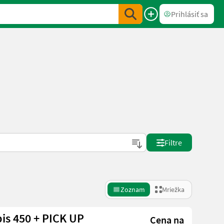
Prihlásiť sa
Filtre
Zoznam
Mriežka
is 450 + PICK UP
Cena na