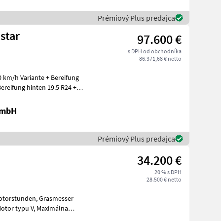
Prémiový Plus predajca
star
97.600 €
s DPH od obchodníka
86.371,68 € netto
0 km/h Variante + Bereifung
ereifung hinten 19.5 R24 +
GmbH
Prémiový Plus predajca
34.200 €
20 % s DPH
28.500 € netto
cie: