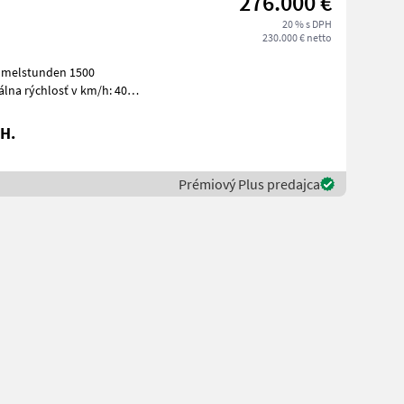
276.000 €
20 % s DPH
230.000 € netto
ommelstunden 1500
lna rýchlosť v km/h: 40
Poľné zb
H.
Prémiový Plus predajca