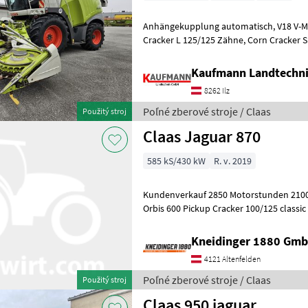
Anhängekupplung automatisch, V18 V-MAX Messertrommel, Intensiv
Cracker L 125/125 Zähne, Corn Cracker Spalteinstellung
elektrohy
Kaufmann Landtechn
8262 Ilz
Poľné zberové stroje / Claas
Použitý stroj
Claas Jaguar 870
585 kS/430 kW
R. v. 2019
Kundenverkauf 2850 Motorstunden 210
Orbis 600 Pickup Cracker 100/125 classic
gutfluss l premium line proffessi
Kneidinger 1880 Gmb
4121 Altenfelden
Poľné zberové stroje / Claas
Použitý stroj
Claas 950 jaguar