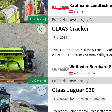
Kaufmann Landtechn
8262 Ilz
Poľné zberové stroje / Claas
Použitý stroj
CLAAS Cracker
R. v. 2019
- MULTI CROP CRACKER MAX, 120/130 Zähne, hartverchromt -
Walzendurchmesser 265 mm, 7 rilliger Antrieb - 30 %
Drehzahldifferenz - Einsatzschwerpunkt
Wölfleder Bernhard 
4755 Zell a. d. Pram
Poľné zberové stroje / Claas
Použitý stroj
Claas Jaguar 930
412 kS/303 kW
R. v. 2013
350 cm
- Mercedes Reihenmotor - Messertrommel 