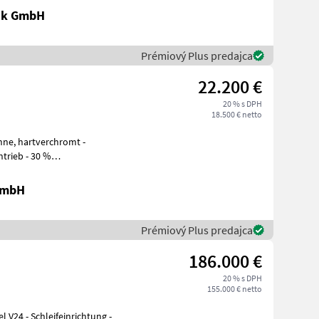
ik GmbH
Prémiový Plus predajca
22.200 €
20 % s DPH
18.500 € netto
 im Schnittlängenb
GmbH
Prémiový Plus predajca
186.000 €
20 % s DPH
155.000 € netto
V24 - Schleifeinrichtung -