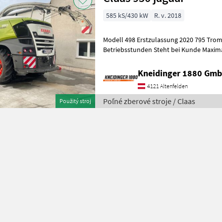
585 kS/430 kW
R. v. 2018
Modell 498 Erstzulassung 2020 795 Tr
Betriebsstunden Steht bei Kunde Maximá
km/h, Druh konštrukcie: vlastný pohon 
Kneidinger 1880 Gmb
4121 Altenfelden
Poľné zberové stroje / Claas
Použitý stroj