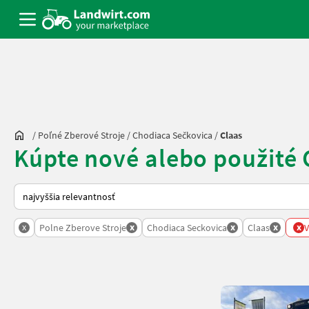
/
Poľné Zberové Stroje
/
Chodiaca Sečkovica
/
Claas
Kúpte nové alebo použité 
Takto sa vykonáva triedenie na Landwirt.com
x
x
x
x
x
Polne Zberove Stroje
Chodiaca Seckovica
Claas
V