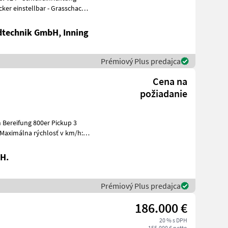
cker einstellbar - Grasschacht
dtechnik GmbH, Inning
Prémiový Plus predajca
Cena na
požiadanie
 3
 Maximálna rýchlosť v km/h:
H.
Prémiový Plus predajca
186.000 €
20 % s DPH
155.000 € netto