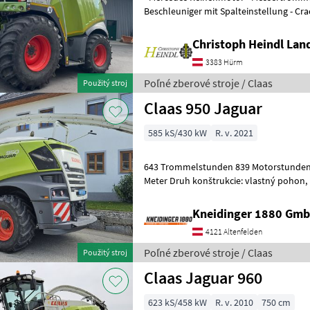
Beschleuniger mit Spalteinstellung - Cra
- Allrad - Geschwindi
Christoph Heindl Lan
3383 Hürm
Poľné zberové stroje / Claas
Použitý stroj
Claas 950 Jaguar
585 kS/430 kW
R. v. 2021
643 Trommelstunden 839 Motorstunden Bereifung 800er Pickup
Meter Druh konštrukcie: vlastný pohon,
40 km/h, Osvetlenie, Jadrový process
Kneidinger 1880 Gmb
4121 Altenfelden
Poľné zberové stroje / Claas
Použitý stroj
Claas Jaguar 960
623 kS/458 kW
R. v. 2010
750 cm