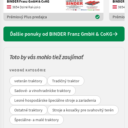
BINDER Franz GmbH & CoKG
BINDER F
3654 Dolné Rakúsko
3654 D
Prémiový Plus predajca
Prémiový
Ďalšie ponuky od BINDER Franz GmbH & CoKG
Toto by vás mohlo tiež zaujímať
VHODNÉ KATEGÓRIE
veterán traktory
Tradičný traktor
Sadové- a vinohradnícke traktory
Lesné hospodárske špeciálne stroje a zariadenia
Ostatné traktory
Stroje a kosačky pre svahovitý terén
Špeciálne- a malé traktory