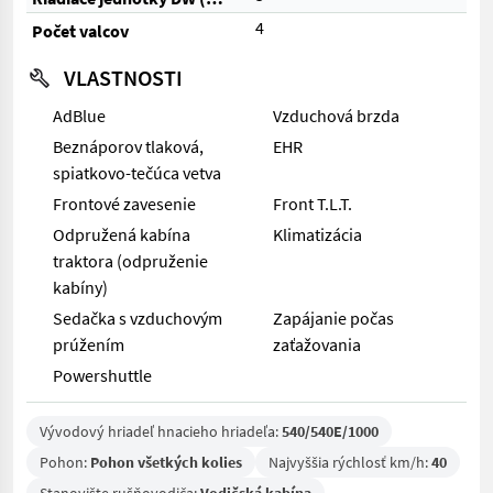
4
Počet valcov
VLASTNOSTI
AdBlue
Vzduchová brzda
Beznáporov tlaková,
EHR
spiatkovo-tečúca vetva
Frontové zavesenie
Front T.L.T.
Odpružená kabína
Klimatizácia
traktora (odpruženie
kabíny)
Sedačka s vzduchovým
Zapájanie počas
prúžením
zaťažovania
Powershuttle
Vývodový hriadeľ hnacieho hriadeľa:
540/540E/1000
Pohon:
Pohon všetkých kolies
Najvyššia rýchlosť km/h:
40