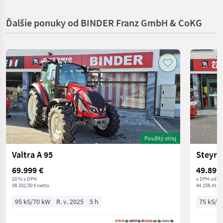
Ďalšie ponuky od BINDER Franz GmbH & CoKG
Použitý stroj
Valtra A 95
Steyr 
69.999 €
49.899
20 % s DPH
s DPH od o
58.332,50 € netto
44.158,41 € 
95 kS/70 kW
R. v. 2025
5 h
75 kS/5