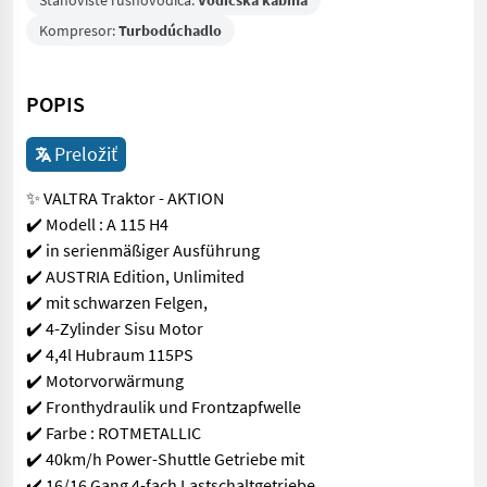
Stanovište rušňovodiča:
Vodičská kabína
Kompresor:
Turbodúchadlo
POPIS
Preložiť
✨ VALTRA Traktor - AKTION
✔️ Modell : A 115 H4
✔️ in serienmäßiger Ausführung
✔️ AUSTRIA Edition, Unlimited
✔️ mit schwarzen Felgen,
✔️ 4-Zylinder Sisu Motor
✔️ 4,4l Hubraum 115PS
✔️ Motorvorwärmung
✔️ Fronthydraulik und Frontzapfwelle
✔️ Farbe : ROTMETALLIC
✔️ 40km/h Power-Shuttle Getriebe mit
✔️ 16/16 Gang 4-fach Lastschaltgetriebe,