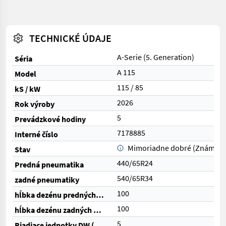
TECHNICKÉ ÚDAJE
A-Serie (5. Generation)
Séria
A 115
Model
115 / 85
kS / kW
2026
Rok výroby
5
Prevádzkové hodiny
7178885
Interné číslo
Mimoriadne dobré (Známka 
Stav
440/65R24
Predná pneumatika
540/65R34
zadné pneumatiky
100
hĺbka dezénu predných pneumatík (%)
100
hĺbka dezénu zadných pneumatík (%)
5
Riadiace jednotky DW (celkom)