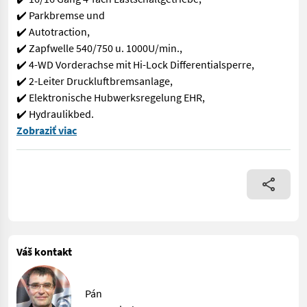
✔️ Parkbremse und
✔️ Autotraction,
✔️ Zapfwelle 540/750 u. 1000U/min.,
✔️ 4-WD Vorderachse mit Hi-Lock Differentialsperre,
✔️ 2-Leiter Druckluftbremsanlage,
✔️ Elektronische Hubwerksregelung EHR,
✔️ Hydraulikbed.
✨ VALTRA Traktor - AKTION ✔️ Modell : A 115 H4 ✔️ in serienmä
Zobraziť viac
Váš kontakt
Pán