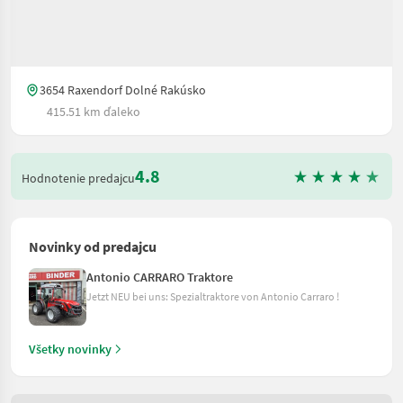
3654 Raxendorf Dolné Rakúsko
415.51 km ďaleko
4.8
Hodnotenie predajcu
Novinky od predajcu
Antonio CARRARO Traktore
Jetzt NEU bei uns: Spezialtraktore von Antonio Carraro !
Všetky novinky