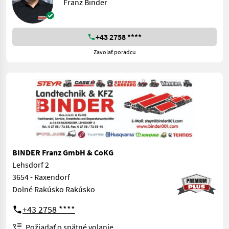
Franz Binder
+43 2758 ****
Zavolať poradcu
BINDER Franz GmbH & CoKG
Lehsdorf 2
3654 - Raxendorf
Dolné Rakúsko Rakúsko
+43 2758 ****
Požiadať o spätné volanie