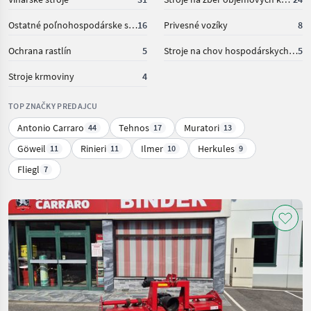
Ostatné poľnohospodárske silové stroje
16
Privesné vozíky
8
Ochrana rastlín
5
Stroje na chov hospodárskych zvierat
5
Stroje krmoviny
4
TOP ZNAČKY PREDAJCU
Antonio Carraro
Tehnos
Muratori
44
17
13
Göweil
Rinieri
Ilmer
Herkules
11
11
10
9
Fliegl
7