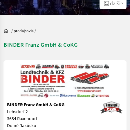
ďalšie
/
predajcovia
/
BINDER Franz GmbH & CoKG
BINDER Franz GmbH & CoKG
Lehsdorf 2
3654 Raxendorf
Dolné Rakúsko