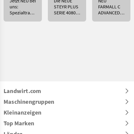
Jetzt NEU bei
Die NEUE
NEU
uns:
STEYR PLUS
FARMALL C
Spezialtraktore
SERIE 4080-
ADVANCED
von Antonio
4090-4100-
NEU ab
Carraro !
4110-4120!
sofort zu
besichtigen
bei
Landwirt.com
Maschinengruppen
Kleinanzeigen
Top Marken
Länder