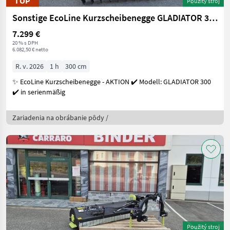
TOP
Použitý stroj
Sonstige EcoLine Kurzscheibenegge GLADIATOR 300
7.299 €
20 % s DPH
6.082,50 € netto
R. v. 2026
1 h
300 cm
✨ EcoLine Kurzscheibenegge - AKTION ✔️ Modell: GLADIATOR 300
✔️ in serienmäßig
Zariadenia na obrábanie pôdy /
Použitý stroj