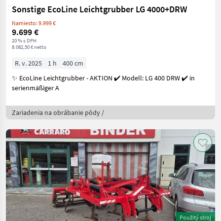
Sonstige EcoLine Leichtgrubber LG 4000+DRW
Namiesto: 9.999 €
9.699 €
20 % s DPH
8.082,50 € netto
R. v. 2025
1 h
400 cm
✨ EcoLine Leichtgrubber - AKTION ✔️ Modell: LG 400 DRW ✔️ in
serienmäßiger A
Zariadenia na obrábanie pôdy /
Použitý stroj