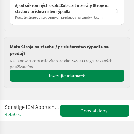
Aj od súkromných osôb: Zobraziť inzeráty Stroje na
stavbu / príslušenstvo rýpadla
Použité stroje od súkromných predajcov na Landwirt.com
Máte Stroje na stavbu / príslušenstvo rýpadla na
predaj?
Na Landwirt.com oslovíte viac ako 545 000 registrovaných
používateľov.
Inzerujte zdarma
Sonstige ICM Abbruch und Sortiergreifer SG 28
Odoslať dopyt
4.450 €