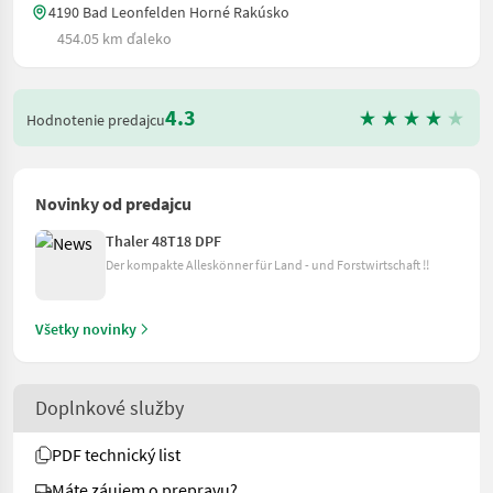
4190 Bad Leonfelden Horné Rakúsko
454.05 km ďaleko
4.3
Hodnotenie predajcu
Novinky od predajcu
Thaler 48T18 DPF
Der kompakte Alleskönner für Land - und Forstwirtschaft !!
Všetky novinky
Doplnkové služby
PDF technický list
Máte záujem o prepravu?