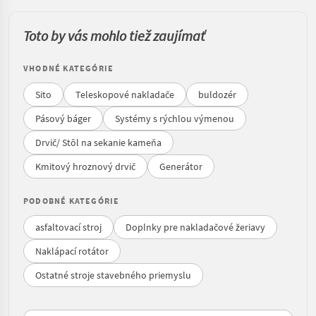
Toto by vás mohlo tiež zaujímať
VHODNÉ KATEGÓRIE
Sito
Teleskopové nakladače
buldozér
Pásový báger
Systémy s rýchlou výmenou
Drvič/ Stôl na sekanie kameňa
Kmitový hroznový drvič
Generátor
PODOBNÉ KATEGÓRIE
asfaltovací stroj
Doplnky pre nakladačové žeriavy
Naklápací rotátor
Ostatné stroje stavebného priemyslu