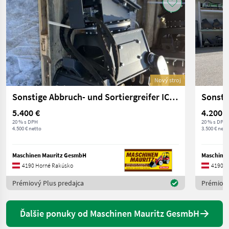
Nový stroj
Sonstige Abbruch- und Sortiergreifer ICM SG 65
5.400 €
4.200 €
20 % s DPH
20 % s DPH
4.500 € netto
3.500 € nett
Maschinen Mauritz GesmbH
Maschine
4190 Horné Rakúsko
4190 H
Prémiový Plus predajca
Prémiový
Ďalšie ponuky od Maschinen Mauritz GesmbH