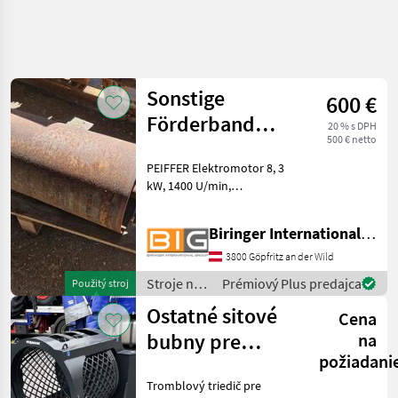
Sonstige
600 €
Förderband
20 % s DPH
500 € netto
Antriebstrommel
PEIFFER Elektromotor 8, 3
für 70 cm
kW, 1400 U/min,
Gurtbreite
Antriebstrommel 740 x
310mm Stroje na stavbu
Biringer International GmbH
Sito
3800 Göpfritz an der Wild
Stroje na
Prémiový Plus predajca
Použitý stroj
stavbu /
Ostatné sitové
Cena
Sonstige
bubny pre
na
požiadani
poľnohospodárske
Tromblový triedič pre
nakladače