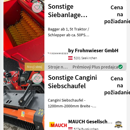
stavbu /
auch
Sonstige
Cena
Sonstige
Siebanlage
na
požiadani
Sieblöffel für
Bagger ab 1, 5t Traktor /
Lader Traktor
Schlepper ab ca. 50PS
Schleppe
Hoflader ab 1t haben wir
eine passende Schaufel Bei
by Frohnwieser GmbH
Fragen einfach melden.
Gruß Matthias by
5201 Seekirchen
Frohnwieser G
Stroje na
Prémiový Plus predajca
Nový stroj
stavbu /
Sonstige Cangini
Cena
Sonstige
Siebschaufel
na
požiadani
Cangini Siebschaufel -
1200mm-2000mm Breite -
Druckbegrenzungsventil -
einfacher
MAUCH Gesellschaft m.b.H. & Co.KG
Siebwellenwechsel - 0 / 20-0
/ 35 mm Siebweite -
5274 Burgkirchen