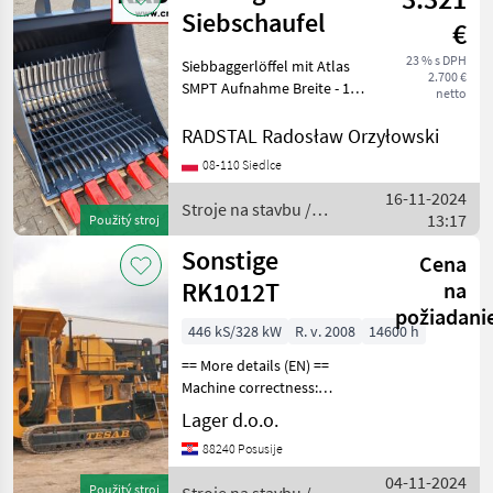
Siebschaufel
€
23 % s DPH
Siebbaggerlöffel mit Atlas
2.700 €
SMPT Aufnahme Breite - 1, 2
netto
m Höhe - 1, 1 m Tiefe - 1, 2
m Gewicht ca. 700 kg
RADSTAL Radosław Orzyłowski
Verfügbar in einer Version
08-110 Siedlce
für andere Maschinen. Wart
16-11-2024
Stroje na stavbu /
13:17
Použitý stroj
Sonstige
Sonstige
Cena
RK1012T
na
požiadani
446 kS/328 kW
R. v. 2008
14600 h
== More details (EN) ==
Machine correctness:
Correct rotary mill with 4
Lager d.o.o.
beams curtain with ridge
88240 Posusije
(adjustable) capacity up to
400t/h inlet opening
04-11-2024
Použitý stroj