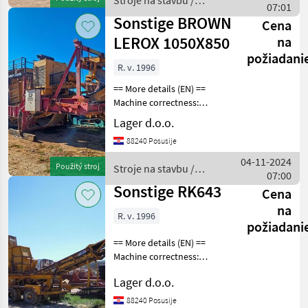
Stroje na stavbu /
1020x780mm
07:01
Sonstige
Sonstige BROWN
Cena
LEROX 1050X850
na
požiadani
R. v. 1996
== More details (EN) ==
Machine correctness:
Correct brand: BROWN
Lager d.o.o.
LEROX jaw mill inlet
88240 Posusije
opening 1050x850mm jaw
length 1700mm feeding
04-11-2024
Použitý stroj
Stroje na stavbu /
basket with feeder main
07:00
Sonstige
Sonstige RK643
Cena
na
R. v. 1996
požiadani
== More details (EN) ==
Machine correctness:
Correct rotary mill with 3
Lager d.o.o.
beams inlet opening
600x450mm max. input
88240 Posusije