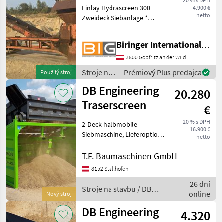
20 % s DPH
Finlay Hydrascreen 300
4.900 €
Siebanlage
netto
Zweideck Siebanlage *
Kipprostbunker mit
Dossierband * 12 m
Biringer International GmbH
Aufgabeband * Siebfläche:
1, 20 x 2, 50 m * 2 Deck
3800 Göpfritz an der Wild
Siebanlage Stroje na stavbu
Stroje na
Prémiový Plus predajca
Použitý stroj
Sito
stavbu /
DB Engineering
20.280
Finlay
Traserscreen
€
20 % s DPH
2-Deck halbmobile
16.900 €
Siebmaschine, Lieferoption
netto
mit verlängerter
Materialrutsche,
T.F. Baumaschinen GmbH
Trichterverbreiterung,
8152 Stallhofen
Hebeketten und Benzin-
26 dní
Generator. Einfache
Stroje na stavbu / DB
online
Handhabung und Transp
Nový stroj
Engineering
DB Engineering
4.320