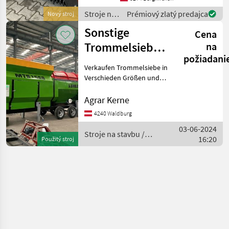
unterschiedliche
Stroje na
Prémiový zlatý predajca
Nový stroj
Aufnahmen
stavbu /
Sonstige
Cena
Sonstige
Trommelsieb
na
požiadani
MTS1550
Verkaufen Trommelsiebe in
Verschieden Größen und
Speziellen Anforderungen
des Kunden! Die Eignung
Agrar Kerne
und Ausführung dieser
4240 Waldburg
Siebe ist speziell für
03-06-2024
Kompost-Erde-Steinbru
Stroje na stavbu /
16:20
Použitý stroj
Sonstige