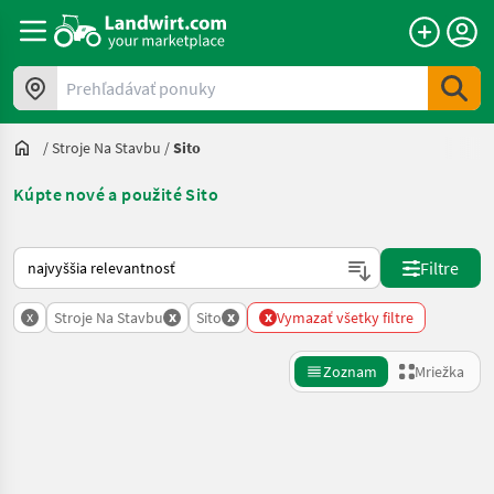
Prehľadávať ponuky
/
Stroje Na Stavbu
/
Sito
Kúpte nové a použité Sito
Takto sa vykonáva triedenie na Landwirt.com
Filtre
x
x
x
x
Stroje Na Stavbu
Sito
Vymazať všetky filtre
Zoznam
Mriežka
Spresniť