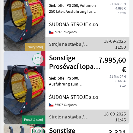
PS 250
21 % s DPH
Sieblöffel PS 250, Volumen
4.898 €
250 Liter. Ausführung für
netto
Hinterschnitt ohne
Klemmung, Getriebe mit
ŠUDOMA STROJE s.r.o
Zahnrädern und Ölfüllung,
56973 Svojanov
universelles Klemmsystem
18-09-2025
mit Wechselrahmen f
Stroje na stavbu /
11:50
Nový stroj
Sonstige
Sonstige
7.995,60
Prosévací lopata
€
PS 500
21 % s DPH
Sieblöffel PS 500,
6.663 €
Ausführung zum
netto
Untergraben ohne
Klemmung, HARDOX-Siebe
ŠUDOMA STROJE s.r.o
gegen Aufpreis, Antrieb
56973 Svojanov
über Hydromotor.
18-09-2025
Bedienungsanleitung,
Stroje na stavbu /
11:45
Konformitätserklärung.
Použitý stroj
Sonstige
Gewich
Sonstige
3.321