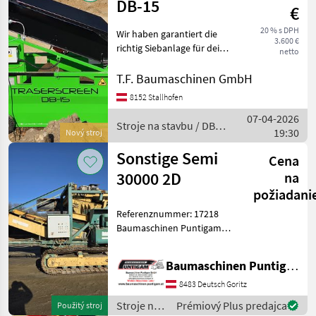
DB-15
€
20 % s DPH
Wir haben garantiert die
3.600 €
richtig Siebanlage für deine
netto
Anforderungen - mit DB-
Engineering decken wir das
T.F. Baumaschinen GmbH
komplette Spektrum der
8152 Stallhofen
kompakten und mobilen
07-04-2026
Siebanlagen ab.
Stroje na stavbu / DB
19:30
Nový stroj
Engineering
Sonstige Semi
Cena
30000 2D
na
požiadani
Referenznummer: 17218
Baumaschinen Puntigam
GmbH Unser Spezialgebiet:
Ankauf - Verkauf -
Baumaschinen Puntigam GmbH
Vermietung von
Baumaschinen Besuchen
8483 Deutsch Goritz
Sie unsere
Stroje na
Prémiový Plus predajca
Použitý stroj
Baumaschinenangebote