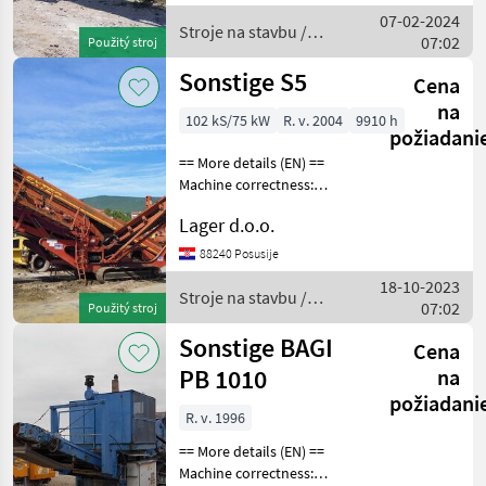
grain size 200mm hopper
07-02-2024
6m3 main belt 700mm
Stroje na stavbu /
07:02
Použitý stroj
Sonstige
Sonstige S5
Cena
na
102 kS/75 kW
R. v. 2004
9910 h
požiadani
== More details (EN) ==
Machine correctness:
Correct two-level sieve
Lager d.o.o.
dimensions 4200x1500 mm
main belt 1200mm front
88240 Posusije
belt 1000mm two side belts
18-10-2023
650mm vibrating gri
Stroje na stavbu /
07:02
Použitý stroj
Sonstige
Sonstige BAGI
Cena
PB 1010
na
požiadani
R. v. 1996
== More details (EN) ==
Machine correctness: