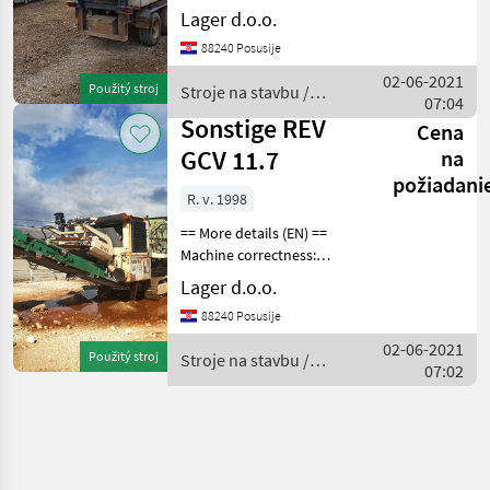
Correct Opening entrance:
Lager d.o.o.
1020x640 mm brand: BAGI
88240 Posusije
load capacity: do 130 t/hkg
Crusher: BHS PB 1010
02-06-2021
Použitý stroj
Stroje na stavbu /
(impact crusher 3
07:04
Sonstige
Sonstige REV
Cena
GCV 11.7
na
požiadani
R. v. 1998
== More details (EN) ==
Machine correctness:
Correct rotary mill with 4
Lager d.o.o.
beams inlet 900x800mm
88240 Posusije
6m3 hooper 800mm wide
conveyor side conveyor
02-06-2021
Použitý stroj
Stroje na stavbu /
500mm width vibrating f
07:02
Sonstige