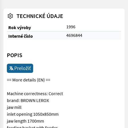
TECHNICKÉ ÚDAJE
1996
Rok výroby
4696844
Interné číslo
POPIS
Preložiť
== More details (EN) ==
Machine correctness: Correct
brand: BROWN LEROX
jaw mill
inlet opening 1050x850mm
jaw length 1700mm
feeding basket with feeder