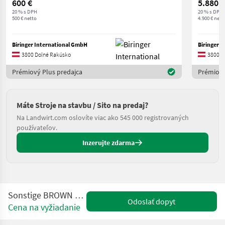
600 €
5.880 €
20 % s DPH
20 % s DPH
500 € netto
4.900 € nett
Biringer International GmbH
Biringer 
3800 Dolné Rakúsko
3800 D
Prémiový Plus predajca
Prémiový
Máte Stroje na stavbu / Sito na predaj?
Na Landwirt.com oslovíte viac ako 545 000 registrovaných
používateľov.
Inzerujte zdarma
Sonstige BROWN LEROX 1050X850
Odoslať dopyt
Cena na vyžiadanie