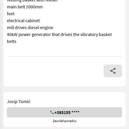
main belt 1000mm
feet
electrical cabinet
mill drives diesel engine
40kW power generator that drives the vibratory basket
belts
== More details (EN) == Machine correctness: Correct brand: BR
Josip Tomić
+385155 ****
Zavolať poradcu