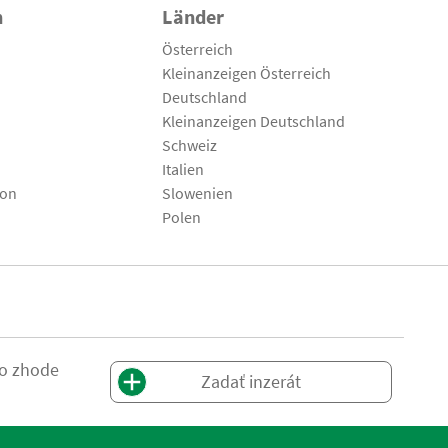
n
Länder
Österreich
Kleinanzeigen Österreich
Deutschland
Kleinanzeigen Deutschland
Schweiz
Italien
son
Slowenien
Polen
 o zhode
Zadať inzerát