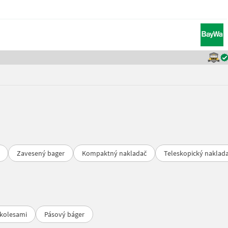
Zavesený bager
Kompaktný nakladač
Teleskopický naklad
kolesami
Pásový báger