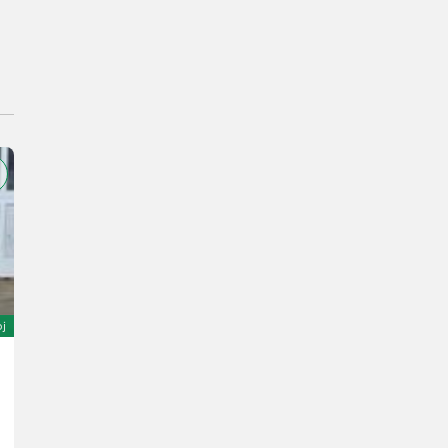
oj
Sonstige SKYJACK SJ 12
7.600,53 €
19 % s DPH
6.387 € netto