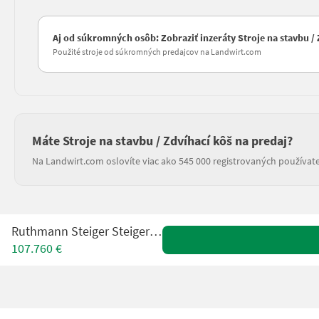
Aj od súkromných osôb: Zobraziť inzeráty Stroje na stavbu /
Použité stroje od súkromných predajcov na Landwirt.com
Máte Stroje na stavbu / Zdvíhací kôš na predaj?
Na Landwirt.com oslovíte viac ako 545 000 registrovaných používate
Ruthmann Steiger Steiger TBR250
107.760 €