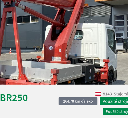
8143
Štajers
TBR250
Použité stroj
264.78 km ďaleko
Použité stroj