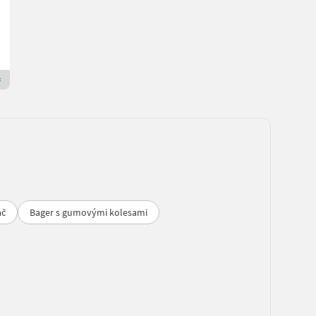
R. v. 2020
60 h
BayWa GMZ Manching
85077 Bavorsko
Prémiový zlatý predajca
ač
Bager s gumovými kolesami