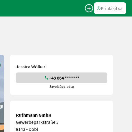
Prihlásiť sa
Jessica Wölkart
+43 664 *******
Zavolať poradcu
Ruthmann GmbH
Gewerbeparkstraße 3
8143 - Dobl