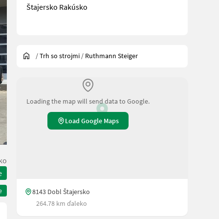
Štajersko Rakúsko
/
Trh so strojmi
/
Ruthmann Steiger
Loading the map will send data to Google.
Load Google Maps
ko
e
e
8143 Dobl Štajersko
264.78 km ďaleko