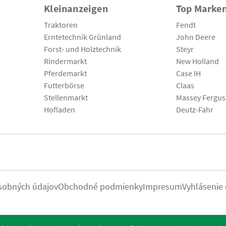
Kleinanzeigen
Top Marke
Traktoren
Fendt
Erntetechnik Grünland
John Deere
Forst- und Holztechnik
Steyr
Rindermarkt
New Holland
Pferdemarkt
Case IH
Futterbörse
Claas
Stellenmarkt
Massey Fergu
Hofladen
Deutz-Fahr
sobných údajov
Obchodné podmienky
Impresum
Vyhlásenie