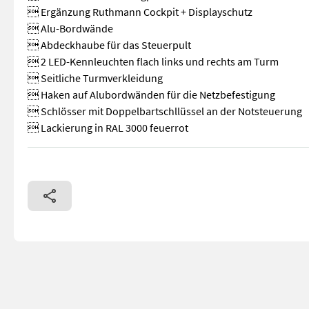
 Ergänzung Ruthmann Cockpit + Displayschutz
 Alu-Bordwände
 Abdeckhaube für das Steuerpult
 2 LED-Kennleuchten flach links und rechts am Turm
 Seitliche Turmverkleidung
 Haken auf Alubordwänden für die Netzbefestigung
 Schlösser mit Doppelbartschllüssel an der Notsteuerung
 Lackierung in RAL 3000 feuerrot
Ruthmann Steiger TRB250 auf Nissan Cabstar 35.12/2900 - Bj