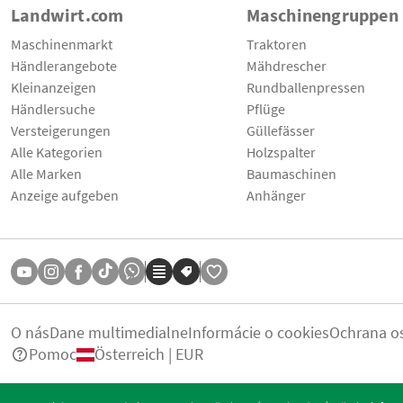
Landwirt.com
Maschinengruppen
Maschinenmarkt
Traktoren
Händlerangebote
Mähdrescher
Kleinanzeigen
Rundballenpressen
Händlersuche
Pflüge
Versteigerungen
Güllefässer
Alle Kategorien
Holzspalter
Alle Marken
Baumaschinen
Anzeige aufgeben
Anhänger
O nás
Dane multimedialne
Informácie o cookies
Ochrana o
Pomoc
Österreich | EUR