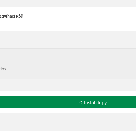
 Zdvíhací kôš
ľov.
Odoslať dopyt