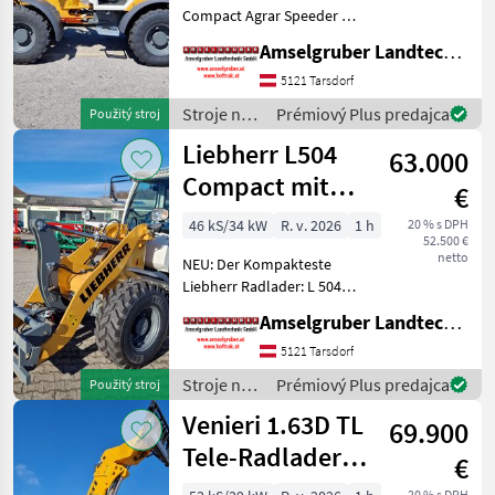
Compact Agrar Speeder mit
Österreichpaket: MADE IN
Amselgruber Landtechnik GmbH
AUSTRIA! Die neueste
Generation der Liebherr
5121 Tarsdorf
Compactlader ist da.
Stroje na
Prémiový Plus predajca
Použitý stroj
Zusätzlich zur bereit
stavbu /
Liebherr L504
63.000
Liebherr
Compact mit
€
Österreichpaket
46 kS/34 kW
R. v. 2026
1 h
20 % s DPH
52.500 €
netto
NEU: Der Kompakteste
Liebherr Radlader: L 504
Compact! Beste Qualität
Amselgruber Landtechnik GmbH
MADE IN AUSTRIA! Liebherr
L 504 Compact NEU mit
5121 Tarsdorf
Agrarpaket & Top
Stroje na
Prémiový Plus predajca
Použitý stroj
Ausstattung zum
stavbu /
Venieri 1.63D TL
Aktionspreis.
69.900
Liebherr
Tele-Radlader
€
mit 40 Km/h
20 % s DPH