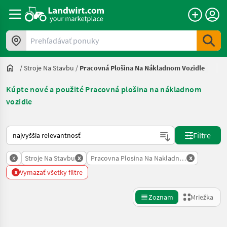
Prehľadávať ponuky
/
Stroje Na Stavbu
/
Pracovná Plošina Na Nákladnom Vozidle
Kúpte nové a použité Pracovná plošina na nákladnom
vozidle
Takto sa vykonáva triedenie na Landwirt.com
Filtre
x
x
x
Stroje Na Stavbu
Pracovna Plosina Na Nakladnom Vozidle
x
Vymazať všetky filtre
Zoznam
Mriežka