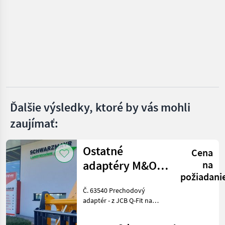
Pracovná plošina na nákladnom vozidle
1
MARKETPLACE
Ponuky
Drobné
Marketplace
predajcov
inzeráty
Ďalšie výsledky, ktoré by vás mohli
zaujímať:
Ostatné
Cena
adaptéry M&O
na
požiadani
JCB Q –
Č. 63540 Prechodový
kompatibilné s
adaptér - z JCB Q-Fit na
EURO
upevnenie EURO - s
centrálnym aretovaním - s