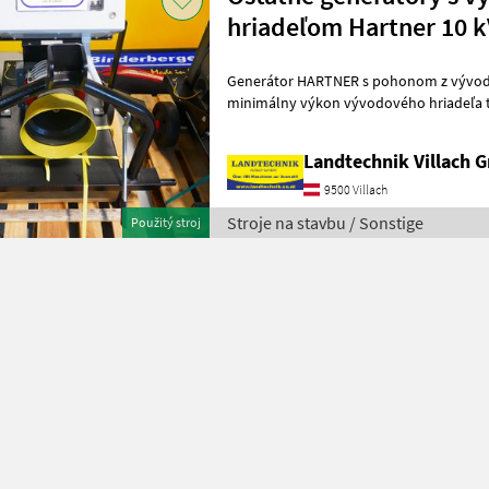
hriadeľom Hartner 10 
Generátor HARTNER s pohonom z vývodo
minimálny výkon vývodového hriadeľa traktora 25
motor 1 500 otáčok za minútu, vrátane r
Landtechnik Villach
9500 Villach
Stroje na stavbu / Sonstige
Použitý stroj