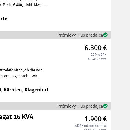
rte
Prémiový Plus predajca
6.300 €
20 % s DPH
5.250 € netto
onisch, ob die von
ns am Lager steht. Wir
 Kärnten, Klagenfurt
Prémiový Plus predajca
egat 16 KVA
1.900 €
s DPH od obchodníka
1.681,42 € netto