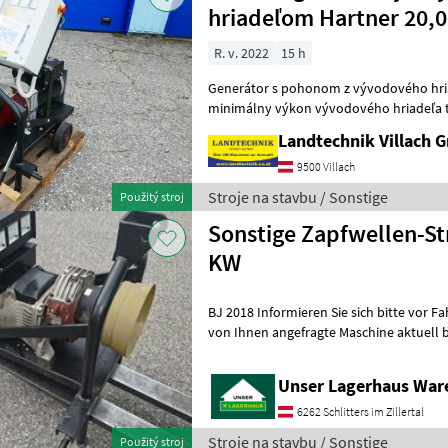
hriadeľom Hartner 20,0
R. v. 2022
15 h
Generátor s pohonom z vývodového hria
minimálny výkon vývodového hriadeľa traktora 50
motor 1 500 otáčok za minútu, vrátane r
Landtechnik Villach
9500 Villach
Stroje na stavbu / Sonstige
Použitý stroj
Sonstige Zapfwellen-S
KW
BJ 2018 Informieren Sie sich bitte vor Fahrt-Antritt telefonisch, ob die
von Ihnen angefragte Maschine aktuell b
inserieren auch Maschine
Unser Lagerhaus War
6262 Schlitters im Zillertal
Stroje na stavbu / Sonstige
Použitý stroj