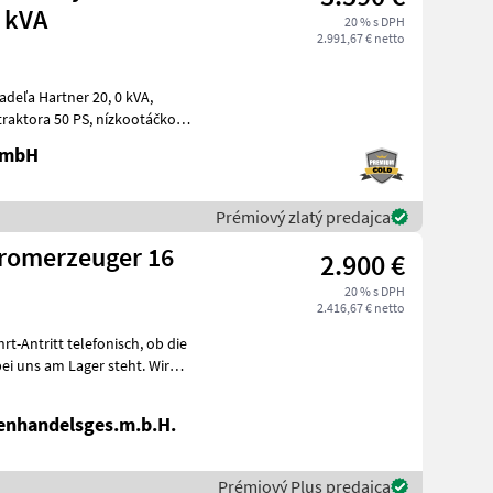
 kVA
20 % s DPH
2.991,67 € netto
deľa Hartner 20, 0 kVA,
 PS, nízkootáčkový
 GmbH
Prémiový zlatý predajca
tromerzeuger 16
2.900 €
20 % s DPH
2.416,67 € netto
ei uns am Lager steht. Wir
enhandelsges.m.b.H.
Prémiový Plus predajca