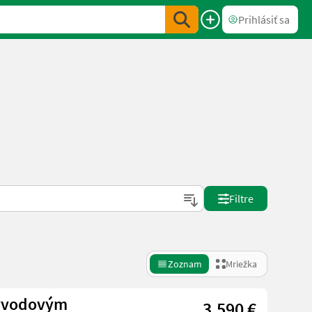
Prihlásiť sa
Filtre
Zoznam
Mriežka
vývodovým
3.590 €