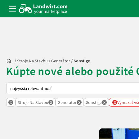
/
Stroje Na Stavbu
/
Generátor
/
Sonstige
Kúpte nové alebo použité 
Takto sa vykonáva triedenie na Landwirt.com
x
x
x
x
x
Stroje Na Stavbu
Generator
Sonstige
Vymazať vše