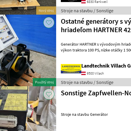
6830 Rankweil
Stroje na stavbu / Sonstige
Nový stroj
Ostatné generátory s 
hriadeľom HARTNER 42
Generátor HARTNER s vývodovým hriadeľom 42,
výkon traktora 100 PS, nízke otáčky 1 500 ot./min, vrátane regulácie
AVR, hmotnosť: 410 kg, robustný lako
Landtechnik Villach
9500 Villach
Stroje na stavbu / Sonstige
Použitý stroj
Sonstige Zapfwellen-N
Stroje na stavbu Generátor