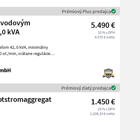
Prémiový Plus predajca
vývodovým
5.490 €
,0 kVA
20 % s DPH
4.575 € netto
 0 kVA, minimálny
 GmbH
Prémiový zlatý predajca
otstromaggregat
1.450 €
20 % s DPH
1.208,33 € netto