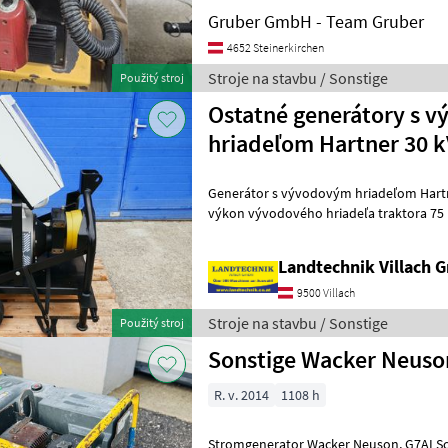
Gruber GmbH - Team Gruber
4652 Steinerkirchen
Stroje na stavbu / Sonstige
Použitý stroj
Ostatné generátory s 
hriadeľom Hartner 30 
Generátor s vývodovým hriadeľom Hartner 30, 0
výkon vývodového hriadeľa traktora 75 PS, nízkootáčkový mo
500 otáčok za minútu, vrátane reguláci
Landtechnik Villach
9500 Villach
Stroje na stavbu / Sonstige
Použitý stroj
Sonstige Wacker Neuso
R. v. 2014
1108 h
Stromgenerator Wacker Neuson, G7AI Schuuko, Baujahr 2014,