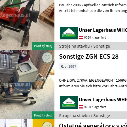
Baujahr 2006 Zapfwellen-Antrieb Informieren Sie sich bitte vor Fahrt-
Antritt telefonisch, ob die von Ihnen angefragte Maschine aktuell bei
uns am Lager steht. Wir
Unser Lagerhaus WHG,
9020 Klagenfurt
Stroje na stavbu / Sonstige
Použitý stroj
Sonstige ZGN ECS 28
R. v. 1997
OHNE GW, 27KVA, EIGENGEWICHT 156KG, DREIPUNKT - ANBAU;
Informieren Sie sich bitte vor Fahrt-Antritt telef
Ihnen angefragte Maschine aktuell bei u
Unser Lagerhaus WHG,
9020 Klagenfurt
Stroje na stavbu / Sonstige
Použitý stroj
Ostatné generátory s 