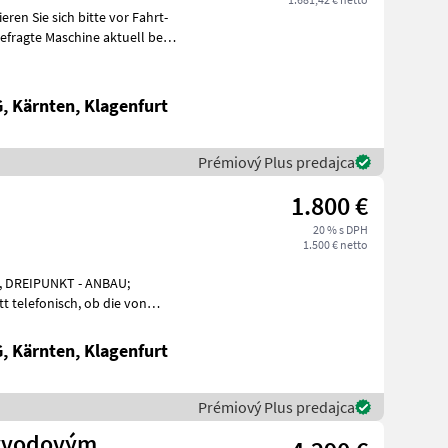
 Kärnten, Klagenfurt
Prémiový Plus predajca
1.800 €
20 % s DPH
1.500 € netto
onisch, ob die von
 Kärnten, Klagenfurt
Prémiový Plus predajca
vývodovým