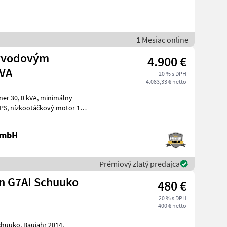
1 Mesiac online
vývodovým
4.900 €
kVA
20 % s DPH
4.083,33 € netto
 kVA, minimálny
tor 1
e A
 GmbH
Prémiový zlatý predajca
n G7AI Schuuko
480 €
20 % s DPH
400 € netto