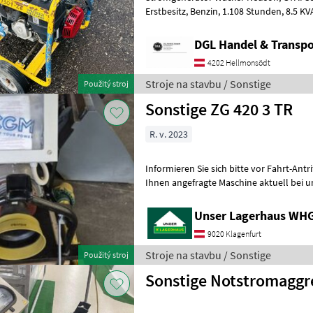
Erstbesitz, Benzin, 1.108 Stunden, 8.5 KVA. Preis: € 480, - inkl. Mwst.
Stroje na stavbu Generátor
DGL Handel & Transpo
4202 Hellmonsödt
Stroje na stavbu / Sonstige
Použitý stroj
Sonstige ZG 420 3 TR
R. v. 2023
Informieren Sie sich bitte vor Fahrt-Antritt telef
Ihnen angefragte Maschine aktuell bei u
inserieren auch Maschinen, die sic
Unser Lagerhaus WHG,
9020 Klagenfurt
Stroje na stavbu / Sonstige
Použitý stroj
Sonstige Notstromaggr