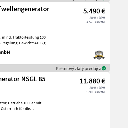
fwellengenerator
5.490 €
20 % s DPH
4.575 € netto
00
 GmbH
Prémiový zlatý predajca
nerator NSGL 85
11.880 €
20 % s DPH
9.900 € netto
0er mit
Österreich für die
ator m