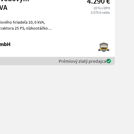
4.290 €
kVA
20 % s DPH
3.575 € netto
vého hriadeľa 10, 0 kVA,
 PS, nízkootáčkový
 GmbH
Prémiový zlatý predajca