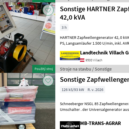
Sonstige HARTNER Zap
42,0 kVA
3 h
HARTNER Zapfwellengenerator 42, 0 kVA, mind. Traktorleistung 1
PS, Langsamläufer 1.500 U/min, inkl. AVR-Regelung, Gewicht: 410 kg,
Robuster lackierter Grundrahmen m
Landtechnik Villach
9500 Villach
Stroje na stavbu / Sonstige
Použitý stroj
Sonstige Zapfwellenge
126 kS/93 kW
R. v. 2026
Schneeberger NSGL 85 Zapfwellengenerator, Getriebe 100
Umschalter . der Universalgenerator aus 
Landwirtschaft 4 poliger Synchrongener
MB-TRANS-AGRAR