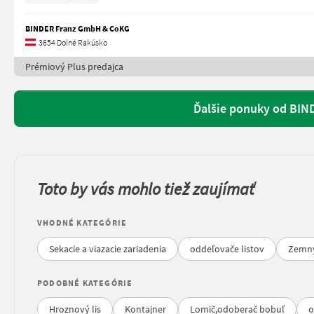
BINDER Franz GmbH & CoKG
3654 Dolné Rakúsko
Prémiový Plus predajca
Ďalšie ponuky od BI
Toto by vás mohlo tiež zaujímať
VHODNÉ KATEGÓRIE
Sekacie a viazacie zariadenia
oddeľovače listov
Zemný
PODOBNÉ KATEGÓRIE
Hroznový lis
Kontajner
Lomič,odoberač bobuľ
o