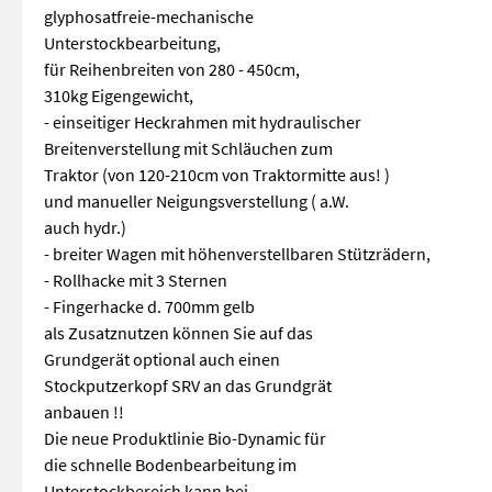
glyphosatfreie-mechanische
Unterstockbearbeitung,
für Reihenbreiten von 280 - 450cm,
310kg Eigengewicht,
- einseitiger Heckrahmen mit hydraulischer
Breitenverstellung mit Schläuchen zum
Traktor (von 120-210cm von Traktormitte aus! )
und manueller Neigungsverstellung ( a.W.
auch hydr.)
- breiter Wagen mit höhenverstellbaren Stützrädern,
- Rollhacke mit 3 Sternen
- Fingerhacke d. 700mm gelb
als Zusatznutzen können Sie auf das
Grundgerät optional auch einen
Stockputzerkopf SRV an das Grundgrät
anbauen !!
Die neue Produktlinie Bio-Dynamic für
die schnelle Bodenbearbeitung im
Unterstockbereich kann bei