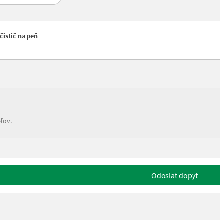
čistič na peň
ľov.
Odoslať dopyt