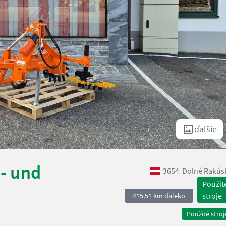
ďalšie
l- und
3654
Dolné Rakús
Použit
stroje
415.51 km ďaleko
Použité stroj