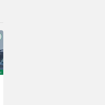
oj
Rinieri Zwischenstock-Kreiselegge EL 140
9.499 €
20 % s DPH
7.915,83 € netto
1 h