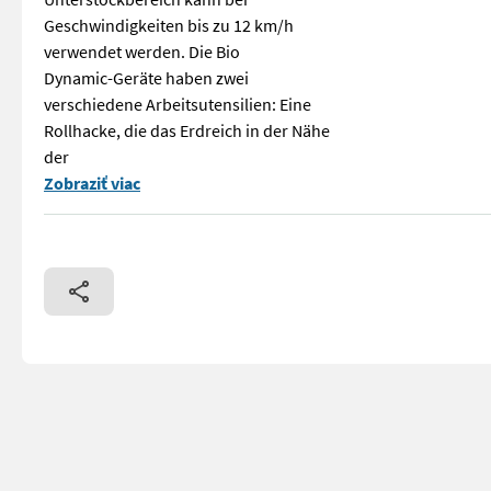
Geschwindigkeiten bis zu 12 km/h
verwendet werden. Die Bio
Dynamic-Geräte haben zwei
verschiedene Arbeitsutensilien: Eine
Rollhacke, die das Erdreich in der Nähe
der
Ausstellungsgerät - RINIERI Bio-Dynamic für FRONT- oder SCH
Zobraziť viac