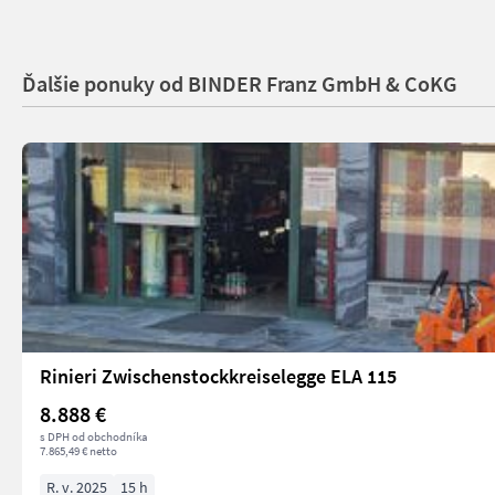
Ďalšie ponuky od BINDER Franz GmbH & CoKG
Rinieri Zwischenstockkreiselegge ELA 115
8.888 €
s DPH od obchodníka
7.865,49 € netto
R. v. 2025
15 h