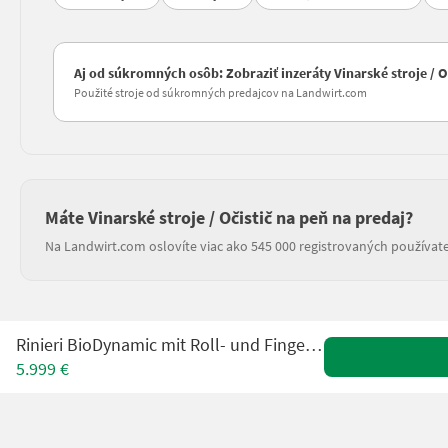
Aj od súkromných osôb: Zobraziť inzeráty Vinarské stroje / O
Použité stroje od súkromných predajcov na Landwirt.com
Máte Vinarské stroje / Očistič na peň na predaj?
Na Landwirt.com oslovíte viac ako 545 000 registrovaných používate
Rinieri BioDynamic mit Roll- und Fingerhacke Obstbau
5.999 €