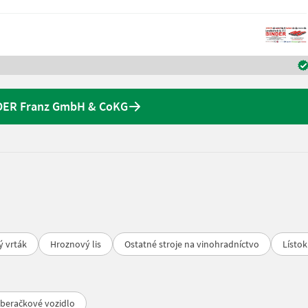
NDER Franz GmbH & CoKG
 vrták
Hroznový lis
Ostatné stroje na vinohradníctvo
Lístok
beračkové vozidlo