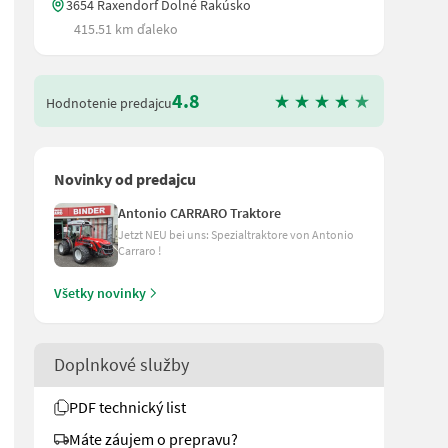
3654 Raxendorf Dolné Rakúsko
415.51 km ďaleko
4.8
Hodnotenie predajcu
Novinky od predajcu
Antonio CARRARO Traktore
Jetzt NEU bei uns: Spezialtraktore von Antonio
Carraro !
Všetky novinky
Doplnkové služby
PDF technický list
Máte záujem o prepravu?