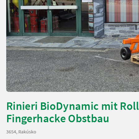
Rinieri BioDynamic mit Rol
Fingerhacke Obstbau
3654, Rakúsko