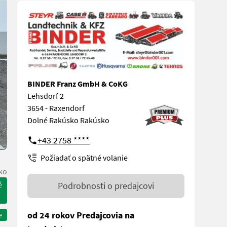
BINDER Franz GmbH & CoKG
Lehsdorf 2
3654 - Raxendorf
Dolné Rakúsko Rakúsko
+43 2758 ****
Požiadať o spätné volanie
ko
é
Podrobnosti o predajcovi
od 24 rokov Predajcovia na
e