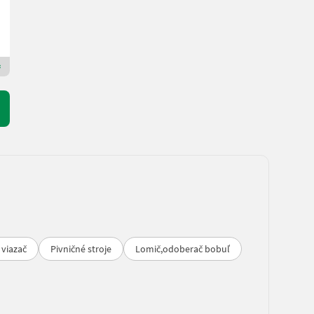
BINDER Franz GmbH & CoKG
3654 Dolné Rakúsko
Prémiový Plus predajca
 viazač
Pivničné stroje
Lomič,odoberač bobuľ