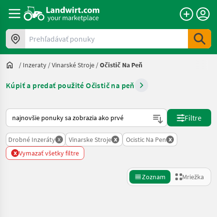
Prehľadávať ponuky
/
Inzeraty
/
Vinarské Stroje
/
Očistič Na Peň
Kúpiť a predať použité Očistič na peň
Takto sa vykonáva triedenie na Landwirt.com
Filtre
x
x
x
Drobné Inzeráty
Vinarske Stroje
Ocistic Na Pen
x
Vymazať všetky filtre
Zoznam
Mriežka