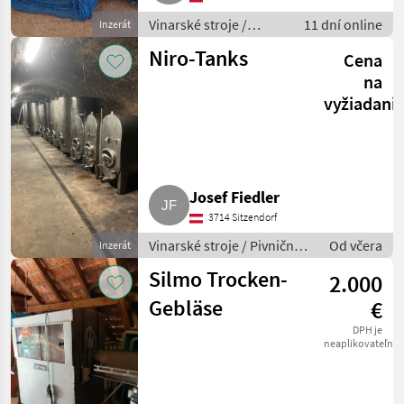
Vinarské stroje /
11 dní online
Inzerát
Ostatné stroje na
Niro-Tanks
Cena
vinohradníctvo
na
vyžiadani
Josef Fiedler
3714 Sitzendorf
Vinarské stroje / Pivničné
Od včera
Inzerát
stroje
Silmo Trocken-
2.000
Gebläse
€
DPH je
neaplikovateľné