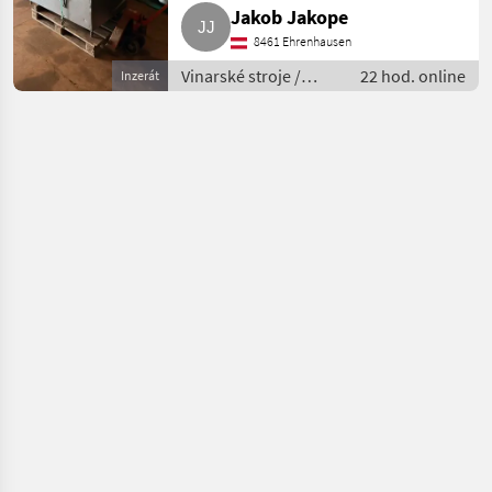
Jakob Jakope
8461 Ehrenhausen
Vinarské stroje /
22 hod. online
Inzerát
Pivničné stroje