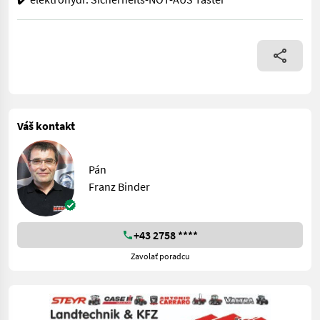
✨ RINIERI Zwischenstock-Kreiselegge AKTION ✔️ Modell : EL 140 
Váš kontakt
Pán
Franz Binder
+43 2758 ****
Zavolať poradcu