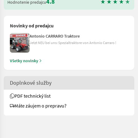
4.8
Hodnotenie predajcu
Novinky od predajcu
Antonio CARRARO Traktore
Jetzt NEU bei uns: Spezialtraktore von Antonio Carraro !
Všetky novinky
Doplnkové služby
PDF technický list
Máte záujem o prepravu?