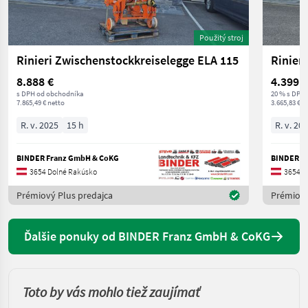
Použitý stroj
Rinieri Zwischenstockkreiselegge ELA 115
8.888 €
4.399 €
s DPH od obchodníka
20 % s DPH
7.865,49 € netto
3.665,83 € n
R. v. 2025
15 h
R. v. 20
BINDER Franz GmbH & CoKG
BINDER F
3654 Dolné Rakúsko
3654 D
Prémiový Plus predajca
Prémiový
Ďalšie ponuky od BINDER Franz GmbH & CoKG
Toto by vás mohlo tiež zaujímať