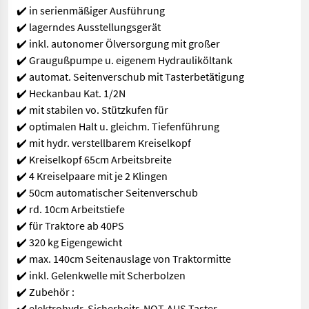
✔️ in serienmäßiger Ausführung
✔️ lagerndes Ausstellungsgerät
✔️ inkl. autonomer Ölversorgung mit großer
✔️ Graugußpumpe u. eigenem Hydrauliköltank
✔️ automat. Seitenverschub mit Tasterbetätigung
✔️ Heckanbau Kat. 1/2N
✔️ mit stabilen vo. Stützkufen für
✔️ optimalen Halt u. gleichm. Tiefenführung
✔️ mit hydr. verstellbarem Kreiselkopf
✔️ Kreiselkopf 65cm Arbeitsbreite
✔️ 4 Kreiselpaare mit je 2 Klingen
✔️ 50cm automatischer Seitenverschub
✔️ rd. 10cm Arbeitstiefe
✔️ für Traktore ab 40PS
✔️ 320 kg Eigengewicht
✔️ max. 140cm Seitenauslage von Traktormitte
✔️ inkl. Gelenkwelle mit Scherbolzen
✔️ Zubehör :
✔️ elektrohydr. Sicherheits-NOT-AUS Taster