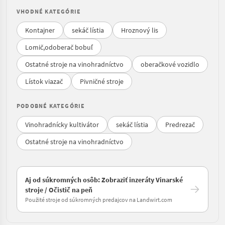
VHODNÉ KATEGÓRIE
Kontajner
sekáč lístia
Hroznový lis
Lomič,odoberač bobuľ
Ostatné stroje na vinohradníctvo
oberačkové vozidlo
Lístok viazač
Pivničné stroje
PODOBNÉ KATEGÓRIE
Vinohradnícky kultivátor
sekáč lístia
Predrezač
Ostatné stroje na vinohradníctvo
Aj od súkromných osôb: Zobraziť inzeráty Vinarské
stroje / Očistič na peň
Použité stroje od súkromných predajcov na Landwirt.com