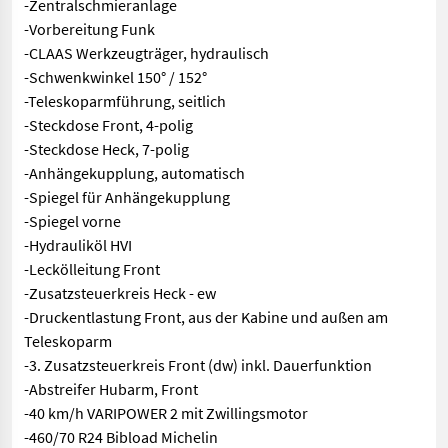
-Zentralschmieranlage
-Vorbereitung Funk
-CLAAS Werkzeugträger, hydraulisch
-Schwenkwinkel 150° / 152°
-Teleskoparmführung, seitlich
-Steckdose Front, 4-polig
-Steckdose Heck, 7-polig
-Anhängekupplung, automatisch
-Spiegel für Anhängekupplung
-Spiegel vorne
-Hydrauliköl HVI
-Leckölleitung Front
-Zusatzsteuerkreis Heck - ew
-Druckentlastung Front, aus der Kabine und außen am
Teleskoparm
-3. Zusatzsteuerkreis Front (dw) inkl. Dauerfunktion
-Abstreifer Hubarm, Front
-40 km/h VARIPOWER 2 mit Zwillingsmotor
-460/70 R24 Bibload Michelin