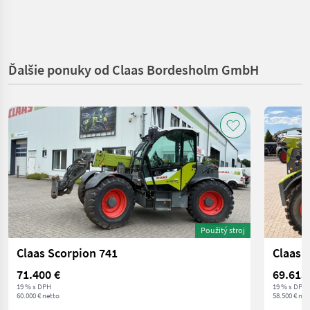
Ďalšie ponuky od Claas Bordesholm GmbH
Použitý stroj
Claas Scorpion 741
71.400 €
69.615
19 % s DPH
19 % s DPH
60.000 € netto
58.500 € net