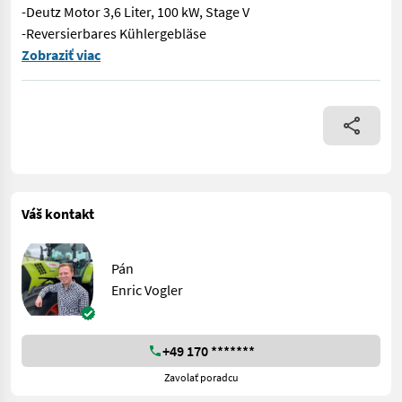
-Deutz Motor 3,6 Liter, 100 kW, Stage V
-Reversierbares Kühlergebläse
Baugleich mit Liebherr T41-7S -Zentralschmieranlage -Vorberei
Zobraziť viac
Váš kontakt
Pán
Enric Vogler
+49 170 *******
Zavolať poradcu