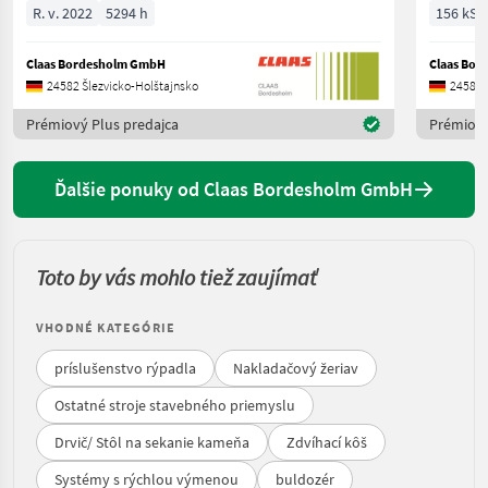
R. v. 2022
5294 h
156 kS/
Claas Bordesholm GmbH
Claas Bo
24582 Šlezvicko-Holštajnsko
24582 
Prémiový Plus predajca
Prémiový
Ďalšie ponuky od Claas Bordesholm GmbH
Toto by vás mohlo tiež zaujímať
VHODNÉ KATEGÓRIE
príslušenstvo rýpadla
Nakladačový žeriav
Ostatné stroje stavebného priemyslu
Drvič/ Stôl na sekanie kameňa
Zdvíhací kôš
Systémy s rýchlou výmenou
buldozér