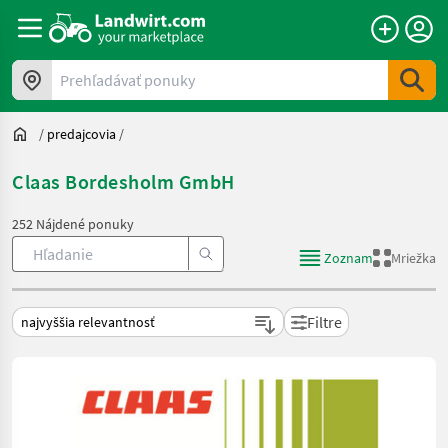
Prehľadávať ponuky
/
predajcovia
/
Claas Bordesholm GmbH
252 Nájdené ponuky
Zoznam
Mriežka
Filtre