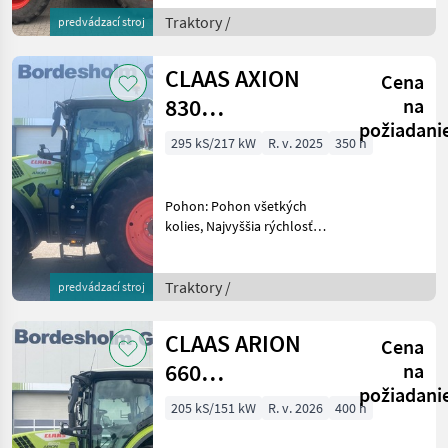
hnacieho hriadeľa:
540/750/1000 Traktory
Traktory /
predvádzací stroj
Tradičný traktor
CLAAS AXION
Cena
830
na
požiadani
*Garantieverlängerung*
295 kS/217 kW
R. v. 2025
350 h
Pohon: Pohon všetkých
kolies, Najvyššia rýchlosť
km/h: 50, Vývodový hriadeľ
hnacieho hriadeľa:
540/750/1000 Traktory
Traktory /
predvádzací stroj
Tradičný traktor
CLAAS ARION
Cena
660
na
požiadani
*Garantieverlängerung*
205 kS/151 kW
R. v. 2026
400 h