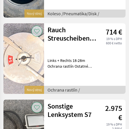
"NEUZUSTAND" Koleso
/Pneumatika/Disk Ostatné
Koleso /Pneumatika/Disk /
Nový stroj
kolesá/pneumatiky/ráfiky
Rauch
714 €
Streuscheiben
19 % s DPH
600 € netto
S4 18-28m links
+ rechts
Links + Rechts 18-28m
Ochrana rastlín Ostatné
stroje na ochranu plodiny
Ochrana rastlín /
Nový stroj
Sonstige
2.975
Lenksystem S7
€
19 % s DPH
2.500 €