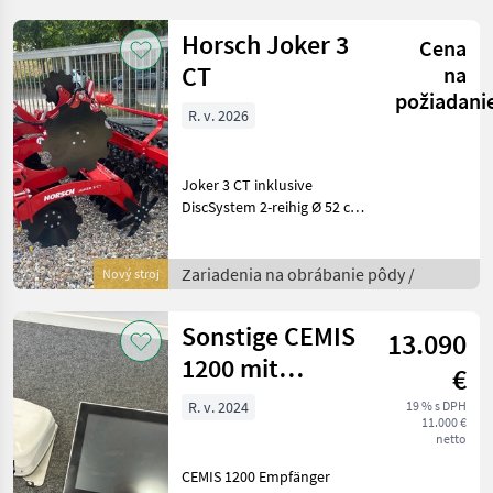
Kotúče, : Frontálna kosa
Stroje
Horsch Joker 3
Cena
CT
na
požiadani
R. v. 2026
Joker 3 CT inklusive
DiscSystem 2-reihig Ø 52 cm
Anhängung Kat. II/III - III/IV
Beleuchtung Scheiben
gezahnt Ø 52 cm RingFlex
Zariadenia na obrábanie pôdy /
Nový stroj
Packer Ø 60 cm
Seitenbegrenzung Krátka
Sonstige CEMIS
13.090
1200 mit
€
Empfänger
R. v. 2024
19 % s DPH
11.000 €
netto
CEMIS 1200 Empfänger