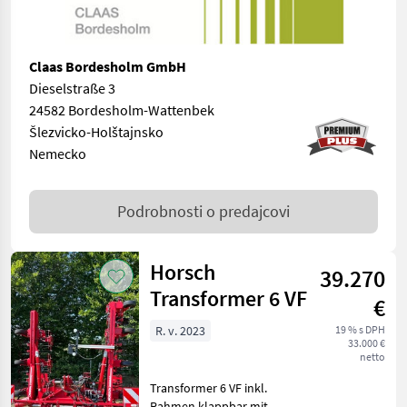
Claas Bordesholm GmbH
Dieselstraße 3
24582 Bordesholm-Wattenbek
Šlezvicko-Holštajnsko
Nemecko
Podrobnosti o predajcovi
Horsch
39.270
Transformer 6 VF
€
R. v. 2023
19 % s DPH
33.000 €
netto
Transformer 6 VF inkl.
Rahmen klappbar mit