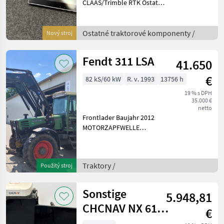
CLAAS/Trimble RTK Ostatné
traktorové komponenty
Ostatné silovo strojové
komponenty
Ostatné traktorové komponenty /
Nový stroj
Fendt 311 LSA
41.650
€
82 kS/60 kW
R. v. 1993
13756 h
19 % s DPH
35.000 €
netto
Frontlader Baujahr 2012
MOTORZAPFWELLE
540/750/1000 U/MIN
KRAFTHEBER
TURBOKUPPLUNG
Traktory /
Použitý stroj
SCHALTUNG 40 KM/H
GETRIEBE 21/21 40KM/H
HEIZUNG MIT
Sonstige
5.948,81
DREISTUFENGEBLAESE
CHCNAV NX 610
KOTFLUEGEL
€
(Lenksystem