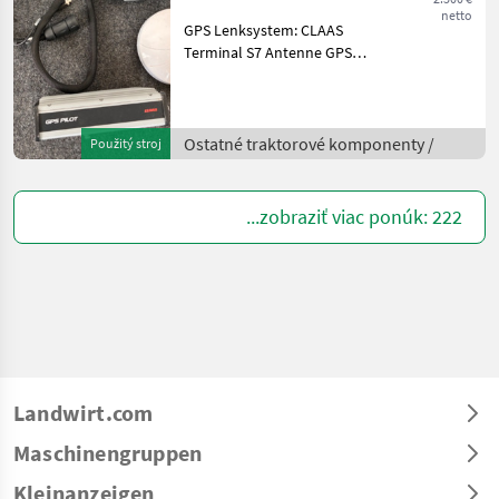
netto
GPS Lenksystem: CLAAS
Terminal S7 Antenne GPS
Pilot Verbindungskabel
Korrektursignal Egnos
Ostatné traktorové
komponenty Ostatné
Ostatné traktorové komponenty /
Použitý stroj
silovo strojové
komponenty
...zobraziť viac ponúk: 222
Landwirt.com
Maschinengruppen
Kleinanzeigen