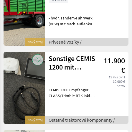
- hydr. Tandem-Fahrwerk
(BPW) mit Nachlauflenkung,
40km/h, Spur 2100mm - 4x
Rad komplett 710/50 R30.5
173D, 10-Loch Vredestein
Privesné vozíky /
Nový stroj
Flotation Trac - 2-Leitungs-
Druckluftb
Sonstige CEMIS
11.900
1200 mit
€
Empfänger RTK
19 % s DPH
10.000 €
netto
CEMIS 1200 Empfänger
CLAAS/Trimble RTK inkl.
Kabinenkabel Ostatné
traktorové komponenty
Ostatné silovo strojové
komponenty
Ostatné traktorové komponenty /
Nový stroj