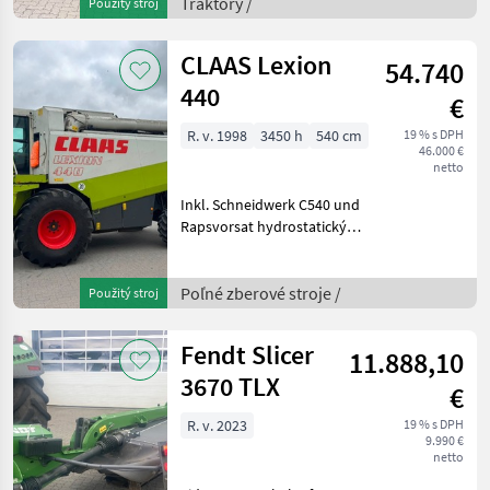
Hubwerksregelung,
Traktory /
Použitý stroj
Standard EHR Unterlenker
Heckhubwerk, Fa
CLAAS Lexion
54.740
440
€
R. v. 1998
3450 h
540 cm
19 % s DPH
46.000 €
netto
Inkl. Schneidwerk C540 und
Rapsvorsat hydrostatický, :
hydrostatický Poľné
zberové stroje Kombajny
Poľné zberové stroje /
Použitý stroj
Fendt Slicer
11.888,10
3670 TLX
€
R. v. 2023
19 % s DPH
9.990 €
netto