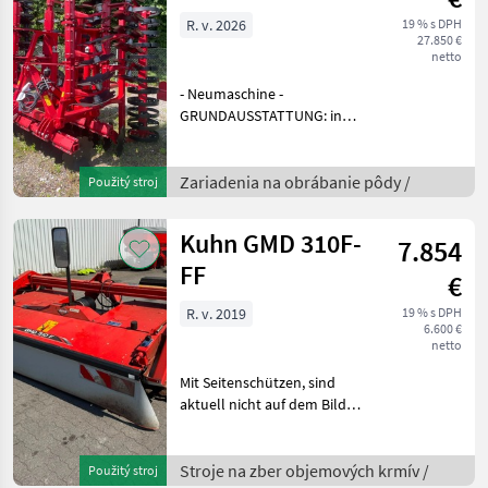
R. v. 2026
19 % s DPH
27.850 €
netto
- Neumaschine -
GRUNDAUSSTATTUNG: inkl.
DiscSystem 2-reihig Ø 52
cm, Anhängung Kat. II/III -
III/IV, Beleuchtung +
Zariadenia na obrábanie pôdy /
Použitý stroj
P280040001 Scheiben
gezahnt Ø 52 cm
Kuhn GMD 310F-
7.854
ZUSATZAUSRÜST
FF
€
R. v. 2019
19 % s DPH
6.600 €
netto
Mit Seitenschützen, sind
aktuell nicht auf dem Bild
mit 1 Satz Klingenhalter mit
2 Paketen Klinge Frontálna
kosa, Kardánovyý hriadeľ:
Stroje na zber objemových krmív /
Použitý stroj