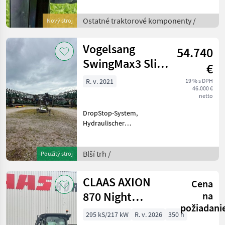
Empfänger Enthaltene
Freischaltungen: RTKGPS
Ostatné traktorové komponenty /
Nový stroj
Lenkung CANISOBUS U
Ostatné traktorové
Vogelsang
54.740
komponenty Ostatné
SwingMax3 Slide
€
Schleppschuhverteiler
R. v. 2021
19 % s DPH
46.000 €
24m
netto
DropStop-System,
Hydraulischer
Hangausgleich,
Teilbreitenschaltung CFC-
Pneumatisch,
Blší trh /
Použitý stroj
Zentralschmieranlagen-
Anschluss, Vogelsang
CLAAS AXION
Cena
ExaCut ECQ Cutter, Ca.
120.000m³ a
870 Night
na
požiadani
Edition
295 kS/217 kW
R. v. 2026
350 h