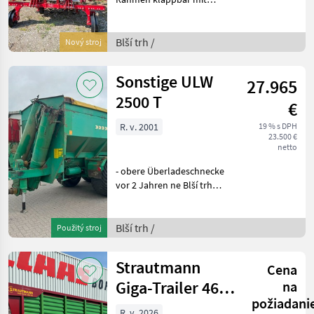
Klemmprofil, 3 m
Transportbreite,
Beleuchtung
Blší trh /
Nový stroj
Verschiebeeinheit Claas
Culticam Lichtkit Claas Cam
Sonstige ULW
27.965
EdgeOn Zinken 75 cm Reih
2500 T
€
R. v. 2001
19 % s DPH
23.500 €
netto
- obere Überladeschnecke
vor 2 Jahren ne Blší trh
Ostatné
Blší trh /
Použitý stroj
Strautmann
Cena
Giga-Trailer 460
na
požiadani
DO
R. v. 2026