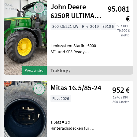
John Deere
95.081
6250R ULTIMATE
€
Edition
300 kS/221 kW
R. v. 2019
8910 h
19 % s DPH
79.900 €
netto
Lenksystem Starfire 6000
SF1 und SF3 Ready
Autocommand Fahrhebel
Kühlbox voll LED vollelektr
Spiegel Steckachse Pohon:
Traktory /
Použitý stroj
Pohon všetkých kolies,
Najvyššia rýchlosť km/h
Mitas 16.5/85-24
952 €
19 % s DPH
R. v. 2026
800 € netto
1 Satz = 2 x
Hinterachsdecken für
Mähdrescher