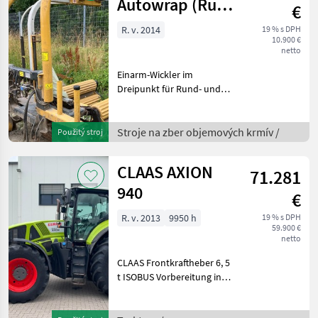
Autowrap (Rund
€
& Quaderballen)
R. v. 2014
19 % s DPH
10.900 €
netto
Einarm-Wickler im
Dreipunkt für Rund- und
Quaderballen! Terminal
Zählertstand: 13.910
funktioniert Stroje na zber
Stroje na zber objemových krmív /
Použitý stroj
objemových krmív
Navíjačky
CLAAS AXION
71.281
940
€
R. v. 2013
9950 h
19 % s DPH
59.900 €
netto
CLAAS Frontkraftheber 6, 5
t ISOBUS Vorbereitung inkl.
2x ISO-Steckdose Front und
Heck AUTO PILOT Elektron.