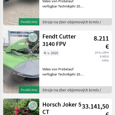
Video von Probelauf
verfügbar Technikjahr 2024
Ersteinsatz 2024 Inkl.
Gelenkwelle
Auflagedruckregelung
Stroje na zber objemových krmív /
Použitý stroj
Mačeta, Kardánovyý
hriadeľ: Kotúče, : Mačeta
Fendt Cutter
8.211
Stroje na zber ob
3140 FPV
€
R. v. 2020
19 % s DPH
6.900 €
netto
Video von Probelauf
verfügbar Technikjahr 2021
Ersteinsatz 2021 inkl.
Gelenkwelle Blech in
Fahrtrichtung links leicht
Stroje na zber objemových krmív /
Použitý stroj
eingedrückt Frontálna
kosa, Kardánovyý hriadeľ
Horsch Joker 5
33.141,50
CT
€