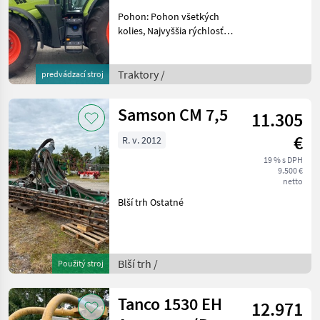
Pohon: Pohon všetkých
kolies, Najvyššia rýchlosť
km/h: 50, Vývodový hriadeľ
hnacieho hriadeľa:
540/540E/1000/1000E
Traktory /
predvádzací stroj
Traktory Tradičný traktor
Samson CM 7,5
11.305
€
R. v. 2012
19 % s DPH
9.500 €
netto
Blší trh Ostatné
Blší trh /
Použitý stroj
Tanco 1530 EH
12.971