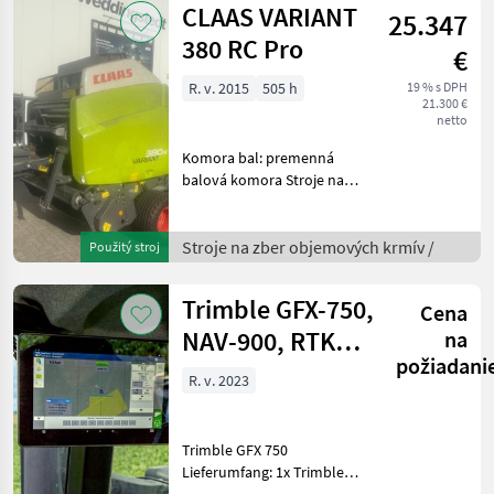
CLAAS VARIANT
25.347
380 RC Pro
€
R. v. 2015
505 h
19 % s DPH
21.300 €
netto
Komora bal: premenná
balová komora Stroje na
zber objemových krmív Lis
na okrúhle balíky
Stroje na zber objemových krmív /
Použitý stroj
Trimble GFX-750,
Cena
NAV-900, RTK
na
požiadani
Lenksystem
R. v. 2023
Trimble GFX 750
Lieferumfang: 1x Trimble
GFX 750 1x NAV 900