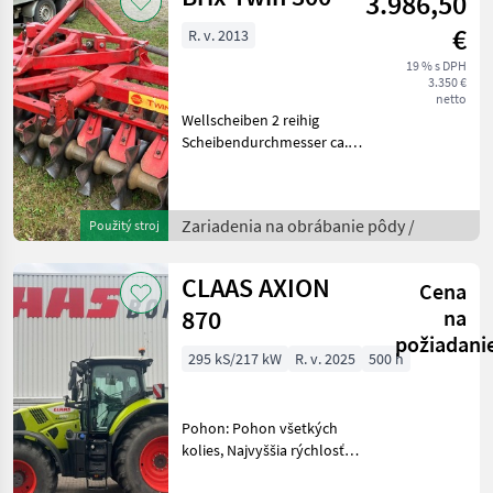
3.986,50
€
R. v. 2013
19 % s DPH
3.350 €
netto
Wellscheiben 2 reihig
Scheibendurchmesser ca.
440 mm Nachlauflenkend
Tragarme mit Kat. 3
Fangarme Čelovo
Zariadenia na obrábanie pôdy /
Použitý stroj
postranný zhutnovací
valec, : Čelovo postranný
zhutnovací v
CLAAS AXION
Cena
870
na
požiadani
295 kS/217 kW
R. v. 2025
500 h
Pohon: Pohon všetkých
kolies, Najvyššia rýchlosť
km/h: 50, Vývodový hriadeľ