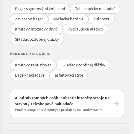
Bager s gumovými kolesami
Teleskopický nakladač
Zavesený bager
Miešačka betónu
buldozér
Kmitový hroznový drvič
Hydraulické Kladivo
Skladač ozdobnej dlážky
PODOBNÉ KATEGÓRIE
Kmitový zahusťovač
Skladač ozdobnej dlážky
Bager-nakladače
asfaltovací stroj
Aj od súkromných osôb: Zobraziť inzeráty Stroje na
stavbu / Teleskopové nakladače
Použité stroje od súkromných predajcov na Landwirt.com