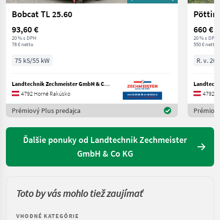
Bobcat TL 25.60
Pöttin
93,60 €
660 €
20 % s DPH
20 % s DPH
78 € netto
550 € netto
75 kS/55 kW
R. v. 20
Landtechnik Zechmeister GmbH & Co KG
4792 Horné Rakúsko
4792 H
Prémiový Plus predajca
Prémiový
Ďalšie ponuky od Landtechnik Zechmeister
GmbH & Co KG
Toto by vás mohlo tiež zaujímať
VHODNÉ KATEGÓRIE