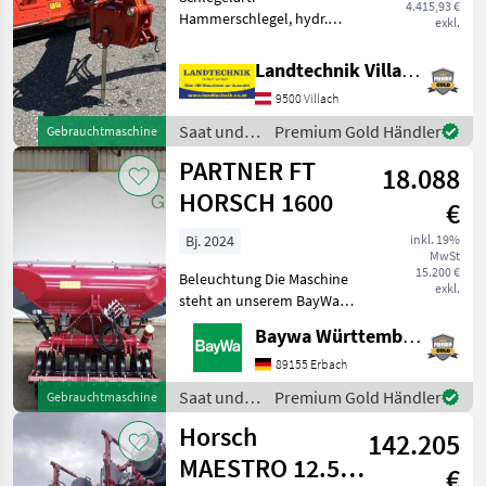
4.415,93 €
Hammerschlegel, hydr.
exkl.
Seitenverschub, Freilauf im
Getriebe, Bodenstützwalze
Landtechnik Villach GmbH
Kuhn Seitenmulcher TB 211
9500 Villach
mit Hammerausführung,
hydraulisch Klappbar mit
Saat und
Premium Gold Händler
Gebrauchtmaschine
Weitwi
Pflege /
PARTNER FT
18.088
Kuhn
HORSCH 1600
€
Bj. 2024
inkl. 19%
MwSt
15.200 €
Beleuchtung Die Maschine
exkl.
steht an unserem BayWa
Standort in DE-89155
Baywa Württemberg
Erbach.Gerne steht Ihnen
Herr Straub unter Tel.:
89155 Erbach
07305 173 52 für Ihre
Saat und
Premium Gold Händler
Gebrauchtmaschine
Anfrage zur Verfügung!PAR
Pflege /
Horsch
142.205
Horsch
MAESTRO 12.50
€