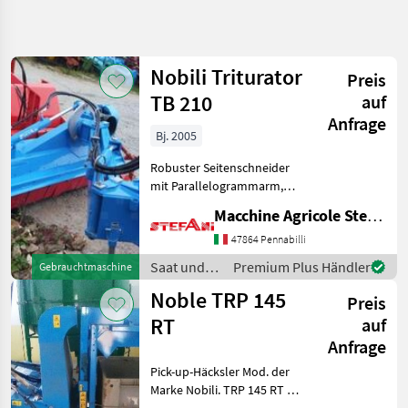
Suche
verfeinern
Nobili Triturator
Preis
Kategorie
Land
Filter
4
TB 210
auf
Anfrage
2
Bj. 2005
AKTUELLER
Zurücksetzen
Ergebnisse
PFAD
anzeigen
Robuster Seitenschneider
Landtechnik
mit Parallelogrammarm,
speziell für Grünflächen,
Saat
Macchine Agricole Stefani Luciano
Böschungen und
Und
Pflege
Straßenränder. Geeignet für
47864 Pennabilli
die Auftragsfertigung, da es
Mulchgeraete
Saat und
Premium Plus Händler
Gebrauchtmaschine
aus Komponenten bes
Pflege /
Nobili
Noble TRP 145
Preis
Nobili
RT
auf
KATEGORIE
WÄHLEN
Anfrage
Pick-up-Häcksler Mod. der
Nobili
Marke Nobili. TRP 145 RT –
neuwertige Maschine, ideal