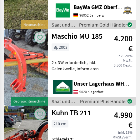
RÄDER FÜR DELTA1 SATZ
BayWa GMZ Oberfranken
RÄDER FÜR GEMELLA1
WALTERSCHEID-
96052 Bamberg
GELENKWELLE (1 3/8) Saat
Saat und
Premium Gold Händler
Neumaschine
und Pflege Mulchgeräte
Pflege /
Maschio MU 185
4.200
Maschio
€
Bj. 2003
inkl. 20 %
MwSt.
2 x DW erforderlich, inkl.
3.500 € exkl.
Gelenkwelle, Informieren
Sie sichbitte vor Fahrt-
Antritt telefonisch, ob die
Unser Lagerhaus WHG, Kärnten, Klagenfurt
von Ihnen angefragte
9020 Klagenfurt
Maschineaktuell bei uns am
Lager steht.
Saat und
Premium Plus Händler
Gebrauchtmaschine
Pflege /
Kuhn TB 211
4.990
Maschio
€
210 cm
inkl. 13%
MwSt./Verm.
Schlegelart: