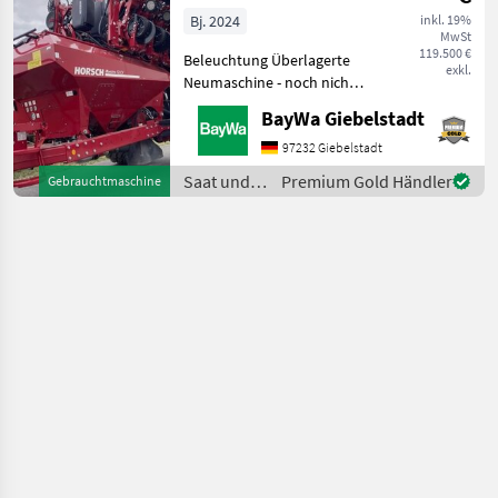
CV
Bj. 2024
inkl. 19%
MwSt
119.500 €
Beleuchtung Überlagerte
exkl.
Neumaschine - noch nicht
eingesetzt1 12-REIHIGE
BayWa Giebelstadt
AUSFÜHRUNG EINSCH1 12-
REIHIGE AUSFÜHRUNG
97232 Giebelstadt
SÄEINH1 50 CM
Saat und
Premium Gold Händler
Gebrauchtmaschine
REIHENABSTAND1
Pflege /
AUTOFORCE (HYDR. SCHAR
Horsch