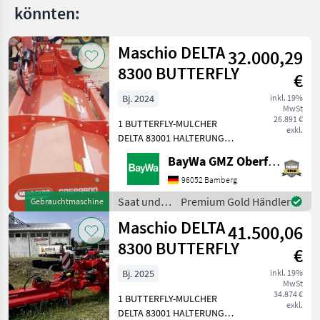
könnten:
Maschio DELTA
32.000,29
8300 BUTTERFLY
€
Bj. 2024
inkl. 19%
MwSt
26.891 €
1 BUTTERFLY-MULCHER
exkl.
DELTA 83001 HALTERUNG
RÄDER FÜR DELTA1 SATZ
BayWa GMZ Oberfranken
RÄDER FÜR GEMELLA1
WALTERSCHEID-
96052 Bamberg
GELENKWELLE 1 3/8Diese
Saat und
Premium Gold Händler
Gebrauchtmaschine
Maschine steht am
Pflege /
Maschio DELTA
Standort Döbeln! Saat und
41.500,06
Maschio
Pf
8300 BUTTERFLY
€
Bj. 2025
inkl. 19%
MwSt
34.874 €
1 BUTTERFLY-MULCHER
exkl.
DELTA 83001 HALTERUNG