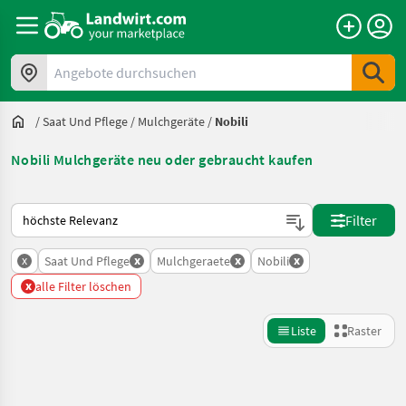
Angebote durchsuchen
/
Saat Und Pflege
/
Mulchgeräte
/
Nobili
Nobili Mulchgeräte neu oder gebraucht kaufen
So wird auf Landwirt.com sortiert
Filter
x
x
x
x
Saat Und Pflege
Mulchgeraete
Nobili
x
alle Filter löschen
Liste
Raster