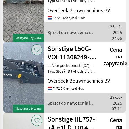
Typ: Stožár Díl vhodný pro:
framework/Giek
Oblast působnosti
Overbeek Bouwmachines BV
konstrukce DPH/marže:
Odpočet DPH pro
7472 D Overijssel, Goor
podnikatele Sériové číslo:
26-12-
409.EC.41.01.00 == W
Sprzęt do nawożenia i
2025
nawadniania / Sonstige
07:05
Maszyna używana
Sonstige L50G-
Cena
VOE11308249-
na
zapytanie
Lifting
== Více podrobnosti (CZ) ==
Typ: Stožár Díl vhodný pro:
framework/Schaufelarm
Oblast působnosti
Overbeek Bouwmachines BV
konstrukce DPH/marže:
Odpočet DPH pro
7472 D Overijssel, Goor
podnikatele Sériové číslo:
29-10-
VOE11308249 == Weite
Sprzęt do nawożenia i
2025
nawadniania / Sonstige
07:11
Maszyna używana
Sonstige HL757-
Cena
7A-61LD-10141 /
na