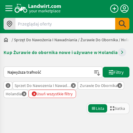
Przeglądaj oferty
/
Sprzęt Do Nawożenia I Nawadniania
/
Żurawie Do Obornika
/
Holan
Kup Żurawie do obornika nowe i używane w Holandia
Tak sortuje się na Landwirt.com
Filtry
x
x
x
Sprzet Do Nawozenia I Nawadniania
Zurawie Do Obornika
x
x
Holandia
Usuń wszystkie filtry
Lista
Siatka