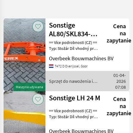
Uściślij
wyszukiwanie
Sonstige
Cena
Kategoria
Kraj
Filtry
3
1
AL80/SKL834-
na
zapytanie
6452020001-
== Více podrobnosti (CZ) ==
Pokaż 23
AKTUALNA
Typ: Stožár Díl vhodný pro:
Zresetuj
Lifting
ŚCIEŻKA
wyników
Oblast působnosti
framework/Giek
Overbeek Bouwmachines BV
technika
konstrukce DPH/marže:
rolnicza
Odpočet DPH pro
7472 D Overijssel, Goor
Sprzet Do
podnikatele Sériové číslo:
01-04-
Nawozenia I
6452020001 == Weiter
Sprzęt do nawożenia i
2026
Nawadniania
nawadniania / Sonstige
07:08
Maszyna używana
Zurawie
Do
Sonstige LH 24 M
Cena
Obornika
na
WYBIERZ
== Více podrobnosti (CZ) ==
zapytanie
KATEGORIĘ
Typ: Stožár Díl vhodný pro:
Oblast působnosti
Żurawie do obornika
23
konstrukce DPH/marže:
Overbeek Bouwmachines BV