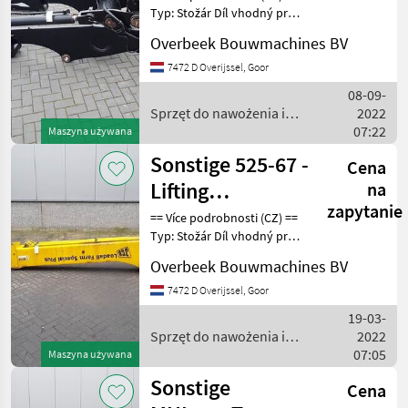
Typ: Stožár Díl vhodný pro:
Oblast působnosti
Overbeek Bouwmachines BV
konstrukce DPH/marže:
Odpočet DPH pro
7472 D Overijssel, Goor
podnikatele == Weitere
08-09-
Informationen (DE) ==
Sprzęt do nawożenia i
2022
nawadniania / Sonstige
07:22
Maszyna używana
Sonstige 525-67 -
Cena
Lifting
na
zapytanie
framework/Schaufelarm/Gi
== Více podrobnosti (CZ) ==
Typ: Stožár Díl vhodný pro:
Oblast působnosti
Overbeek Bouwmachines BV
konstrukce DPH/marže:
Odpočet DPH pro
7472 D Overijssel, Goor
podnikatele == Weitere
19-03-
Informationen (DE) ==
Sprzęt do nawożenia i
2022
nawadniania / Sonstige
07:05
Maszyna używana
Sonstige
Cena