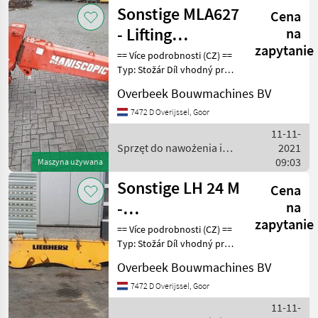
Sonstige MLA627
Cena
- Lifting
na
zapytanie
framework/Schaufelarm/Gi
== Více podrobnosti (CZ) ==
Typ: Stožár Díl vhodný pro:
Oblast působnosti
Overbeek Bouwmachines BV
konstrukce DPH/marže:
Odpočet DPH pro
7472 D Overijssel, Goor
podnikatele == Weitere
11-11-
Informationen (DE) ==
Sprzęt do nawożenia i
2021
nawadniania / Sonstige
09:03
Maszyna używana
Sonstige LH 24 M
Cena
-
na
zapytanie
Monoboom/Monoausleger
== Více podrobnosti (CZ) ==
Typ: Stožár Díl vhodný pro:
Oblast působnosti
Overbeek Bouwmachines BV
konstrukce DPH/marže:
Odpočet DPH pro
7472 D Overijssel, Goor
podnikatele Sériové číslo:
11-11-
94036234 == Weitere