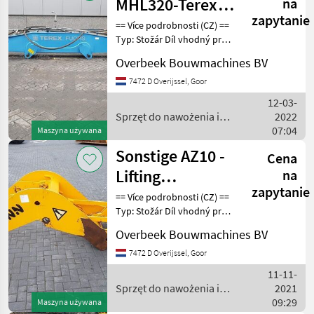
MHL320-Terex
na
zapytanie
0732142001-
== Více podrobnosti (CZ) ==
Typ: Stožár Díl vhodný pro:
5,2m-
Oblast působnosti
Monoboom/Monoausleg
Overbeek Bouwmachines BV
konstrukce DPH/marže:
Odpočet DPH pro
7472 D Overijssel, Goor
podnikatele Sériové číslo:
12-03-
0732142001 == Weiter
Sprzęt do nawożenia i
2022
nawadniania / Sonstige
07:04
Maszyna używana
Sonstige AZ10 -
Cena
Lifting
na
zapytanie
framework/Schaufelarm/Gi
== Více podrobnosti (CZ) ==
Typ: Stožár Díl vhodný pro:
Oblast působnosti
Overbeek Bouwmachines BV
konstrukce DPH/marže:
Odpočet DPH pro
7472 D Overijssel, Goor
podnikatele == Weitere
11-11-
Informationen (DE) ==
Sprzęt do nawożenia i
2021
nawadniania / Sonstige
09:29
Maszyna używana