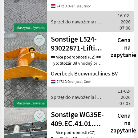
Odpočet DPH pro
7472 D Overijssel, Goor
podnikatele Sériové číslo:
MARKETPLACE
94059747 == Weitere
16-02-
Oferty
Ogłoszenia
Sprzęt do nawożenia i
2026
Marketplace
dealerów
drobne
nawadniania / Sonstige
07:06
Maszyna używana
Sonstige L524-
Cena
93022871-Lifting
na
zapytanie
framework/Schaufelarm/Gi
== Více podrobnosti (CZ) ==
Typ: Stožár Díl vhodný pro:
Oblast působnosti
Overbeek Bouwmachines BV
konstrukce DPH/marže:
Odpočet DPH pro
7472 D Overijssel, Goor
podnikatele Sériové číslo:
11-02-
93022871 == Weitere
Sprzęt do nawożenia i
2026
nawadniania / Sonstige
07:07
Maszyna używana
Sonstige WG35E-
Cena
409.EC.41.01.00-
na
zapytanie
Lifting
== Více podrobnosti (CZ) ==