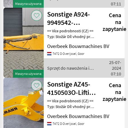
nawadniania / Sonstige
07:11
Maszyna używana
Sonstige A924-
Cena
9949542-
na
zapytanie
Dipperstick/Stiel/Lepelstee
== Více podrobnosti (CZ) ==
Typ: Stožár Díl vhodný pro:
Oblast působnosti
Overbeek Bouwmachines BV
konstrukce DPH/marže:
Odpočet DPH pro
7472 D Overijssel, Goor
podnikatele Sériové číslo:
25-07-
9949542 == Weitere I
Sprzęt do nawożenia i
2024
nawadniania / Sonstige
07:10
Maszyna używana
Sonstige AZ45-
Cena
4150503O-Lifting
na
zapytanie
framework/Schaufelarm/Gi
== Více podrobnosti (CZ) ==
Typ: Stožár Díl vhodný pro:
Oblast působnosti
Overbeek Bouwmachines BV
konstrukce DPH/marže:
Odpočet DPH pro
7472 D Overijssel, Goor