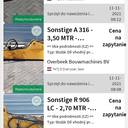
podnikatele == Weitere
11-11-
Informationen (DE) ==
Sprzęt do nawożenia i
2021
nawadniania / Sonstige
08:12
Maszyna używana
Sonstige A 316 -
Cena
3,50 MTR -
na
zapytanie
Dipperstick/Stiel/Lepelstee
== Více podrobnosti (CZ) ==
Typ: Stožár Díl vhodný pro:
Oblast působnosti
Overbeek Bouwmachines BV
konstrukce DPH/marže:
Odpočet DPH pro
7472 D Overijssel, Goor
podnikatele Sériové číslo:
11-11-
9610044 == Weitere I
Sprzęt do nawożenia i
2021
nawadniania / Sonstige
08:08
Maszyna używana
Sonstige R 906
Cena
LC - 2,70 MTR -
na
zapytanie
Dipperstick/Stiel/Lepelste
== Více podrobnosti (CZ) ==
Typ: Stožár Díl vhodný pro:
Oblast působnosti