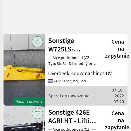
Sonstige
Cena
W725LS-
na
zapytanie
1231511H94-
== Více podrobnosti (CZ) ==
Typ: Stožár Díl vhodný pro:
Dipperstick/Stiel/Lepelstee
Oblast působnosti
Overbeek Bouwmachines BV
konstrukce DPH/marže:
Odpočet DPH pro
7472 D Overijssel, Goor
podnikatele Sériové číslo:
07-10-
1231511H94 == Weiter
Sprzęt do nawożenia i
2022
nawadniania / Sonstige
07:20
Maszyna używana
Sonstige 426E
Cena
AGRI HT - Lifting
na
zapytanie
framework/Schaufelarm/Gi
== Více podrobnosti (CZ) ==