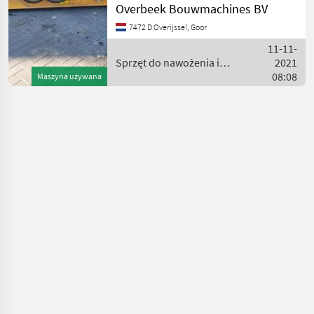
Overbeek Bouwmachines BV
konstrukce DPH/marže:
Odpočet DPH pro
7472 D Overijssel, Goor
podnikatele Sériové číslo:
11-11-
10392700 == Weitere
Sprzęt do nawożenia i
2021
nawadniania / Sonstige
08:08
Maszyna używana