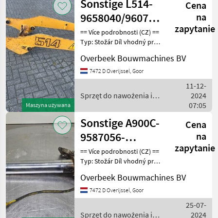
Sonstige L514-
Cena
9658040/9607679-
na
zapytanie
Lifting
== Více podrobnosti (CZ) ==
Typ: Stožár Díl vhodný pro:
framework/Schaufela
Oblast působnosti
Overbeek Bouwmachines BV
konstrukce DPH/marže:
Odpočet DPH pro
7472 D Overijssel, Goor
podnikatele Sériové číslo:
11-12-
9658040 / 9607679 ==
Sprzęt do nawożenia i
2024
nawadniania / Sonstige
07:05
Maszyna używana
Sonstige A900C-
Cena
9587056-
na
zapytanie
Pin/Bolzen/Pen
== Více podrobnosti (CZ) ==
Typ: Stožár Díl vhodný pro:
Oblast působnosti
Overbeek Bouwmachines BV
konstrukce DPH/marže:
Odpočet DPH pro
7472 D Overijssel, Goor
podnikatele Sériové číslo:
25-07-
9587056 == Weitere I
Sprzęt do nawożenia i
2024