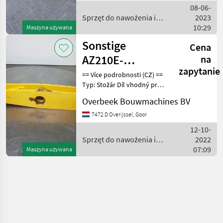
podnikatele Sériové číslo:
08-06-
4150503O == Weitere
Sprzęt do nawożenia i
2023
nawadniania / Sonstige
10:29
Maszyna używana
Sonstige
Cena
AZ210E-
na
zapytanie
23106959-Shift
== Více podrobnosti (CZ) ==
Typ: Stožár Díl vhodný pro:
lever/Umlenkhebel/Duwst
Oblast působnosti
Overbeek Bouwmachines BV
konstrukce DPH/marže:
Odpočet DPH pro
7472 D Overijssel, Goor
podnikatele Sériové číslo:
12-10-
23106959 == Weitere
Sprzęt do nawożenia i
2022
nawadniania / Sonstige
07:09
Maszyna używana