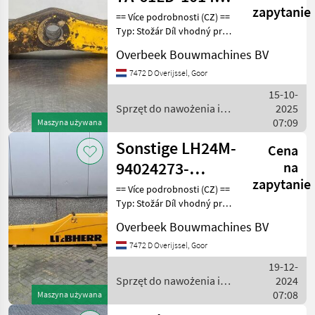
zapytanie
61LD-10151-Bell
== Více podrobnosti (CZ) ==
Typ: Stožár Díl vhodný pro:
crank
Oblast působnosti
Overbeek Bouwmachines BV
konstrukce DPH/marže:
Odpočet DPH pro
7472 D Overijssel, Goor
podnikatele Sériové číslo:
15-10-
61LD-10141 / 61LD-10151
Sprzęt do nawożenia i
2025
nawadniania / Sonstige
07:09
Maszyna używana
Sonstige LH24M-
Cena
94024273-
na
zapytanie
Adjustable
== Více podrobnosti (CZ) ==
Typ: Stožár Díl vhodný pro:
boom/Verstellausleger
Oblast působnosti
Overbeek Bouwmachines BV
konstrukce DPH/marže:
Odpočet DPH pro
7472 D Overijssel, Goor
podnikatele Sériové číslo:
19-12-
94024273 == Weitere
Sprzęt do nawożenia i
2024
nawadniania / Sonstige
07:08
Maszyna używana