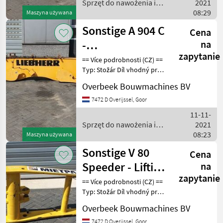
Sprzęt do nawożenia i
2021
nawadniania / Sonstige
08:29
Maszyna używana
Sonstige A 904 C
Cena
-
na
zapytanie
Monoboom/Monoausleger
== Více podrobnosti (CZ) ==
Typ: Stožár Díl vhodný pro:
Oblast působnosti
Overbeek Bouwmachines BV
konstrukce DPH/marže:
Odpočet DPH pro
7472 D Overijssel, Goor
podnikatele Sériové číslo:
11-11-
9629978 == Weitere I
Sprzęt do nawożenia i
2021
nawadniania / Sonstige
08:23
Maszyna używana
Sonstige V 80
Cena
Speeder - Lifting
na
zapytanie
framework/Schaufelarm/Gi
== Více podrobnosti (CZ) ==
Typ: Stožár Díl vhodný pro:
Oblast působnosti
Overbeek Bouwmachines BV
konstrukce DPH/marže:
Odpočet DPH pro
7472 D Overijssel, Goor