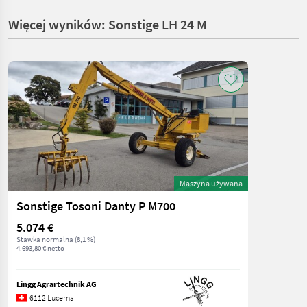
Więcej wyników: Sonstige LH 24 M
Maszyna używana
Sonstige Tosoni Danty P M700
5.074 €
Stawka normalna (8,1 %)
4.693,80 € netto
Lingg Agrartechnik AG
6112 Lucerna