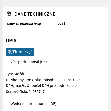
DANE TECHNICZNE
5081
Numer wewnętrzny
OPIS
Tłumaczyć
== Více podrobnosti (CZ) ==
Typ: Stožár
Díl vhodný pro: Oblast působnosti konstrukce
DPH/marže: Odpočet DPH pro podnikatele
Sériové číslo: 94059747
== Weitere Informationen (DE) ==