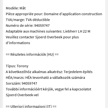
Modèle: Mât
Pièce appropriée pour: Domaine d'application construction
TVA/marge: TVA déductible
Numéro de série: 94059747
Adaptable aux machines suivantes: Liebherr LH 22 M
Veuillez contacter Sjoerd Overbeek pour plus
d'informations
== Részletes információk (HU) ==
Típus: Torony
A következőhöz alkalmas alkatrész: Terjedelem építés
HÉA/marzs: HÉA levonható a vállalkozók számára
Sorszám: 94059747
További információért kérjük, vegye fel a kapcsolatot
Sjoerd Overbeek-vel
== Ulteriori informazioni (IT) ==