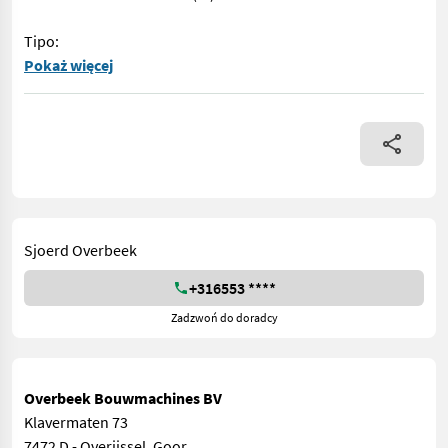
Tipo:
== Více podrobnosti (CZ) == Typ: Stožár Díl vhodný pro: Obla
Pokaż więcej
Sjoerd Overbeek
+316553 ****
Zadzwoń do doradcy
Overbeek Bouwmachines BV
Klavermaten 73
7472 D - Overijssel, Goor