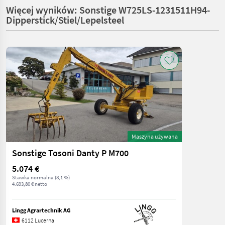
Więcej wyników: Sonstige W725LS-1231511H94-
Dipperstick/Stiel/Lepelsteel
Maszyna używana
Sonstige Tosoni Danty P M700
5.074 €
Stawka normalna (8,1 %)
4.693,80 € netto
Lingg Agrartechnik AG
6112 Lucerna