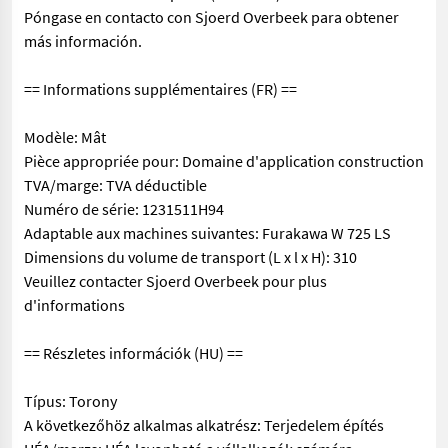
Póngase en contacto con Sjoerd Overbeek para obtener
más información.
== Informations supplémentaires (FR) ==
Modèle: Mât
Pièce appropriée pour: Domaine d'application construction
TVA/marge: TVA déductible
Numéro de série: 1231511H94
Adaptable aux machines suivantes: Furakawa W 725 LS
Dimensions du volume de transport (L x l x H): 310
Veuillez contacter Sjoerd Overbeek pour plus
d'informations
== Részletes információk (HU) ==
Típus: Torony
A következőhöz alkalmas alkatrész: Terjedelem építés