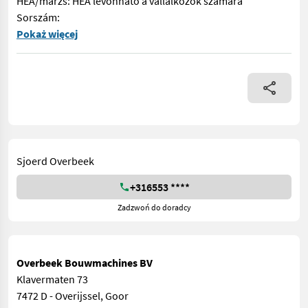
HÉA/marzs: HÉA levonható a vállalkozók számára
Sorszám:
== Více podrobnosti (CZ) == Typ: Stožár Díl vhodný pro: Obla
Pokaż więcej
Sjoerd Overbeek
+316553 ****
Zadzwoń do doradcy
Overbeek Bouwmachines BV
Klavermaten 73
7472 D - Overijssel, Goor