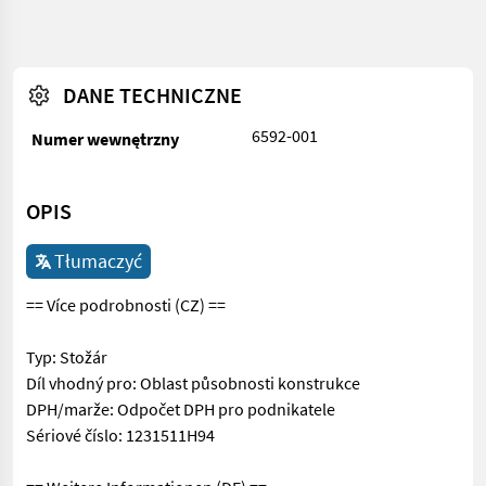
DANE TECHNICZNE
6592-001
Numer wewnętrzny
OPIS
Tłumaczyć
== Více podrobnosti (CZ) ==
Typ: Stožár
Díl vhodný pro: Oblast působnosti konstrukce
DPH/marže: Odpočet DPH pro podnikatele
Sériové číslo: 1231511H94