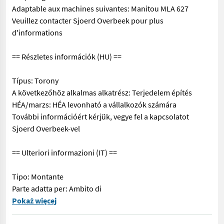
Adaptable aux machines suivantes: Manitou MLA 627
Veuillez contacter Sjoerd Overbeek pour plus
d'informations
== Részletes információk (HU) ==
Típus: Torony
A következőhöz alkalmas alkatrész: Terjedelem építés
HÉA/marzs: HÉA levonható a vállalkozók számára
További információért kérjük, vegye fel a kapcsolatot
Sjoerd Overbeek-vel
== Ulteriori informazioni (IT) ==
Tipo: Montante
Parte adatta per: Ambito di
== Více podrobnosti (CZ) == Typ: Stožár Díl vhodný pro: Obla
Pokaż więcej