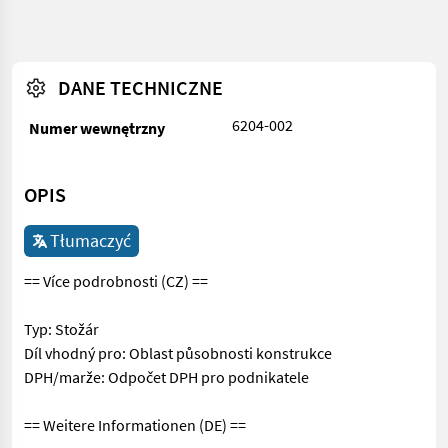
DANE TECHNICZNE
6204-002
Numer wewnętrzny
OPIS
Tłumaczyć
== Více podrobnosti (CZ) ==
Typ: Stožár
Díl vhodný pro: Oblast působnosti konstrukce
DPH/marže: Odpočet DPH pro podnikatele
== Weitere Informationen (DE) ==