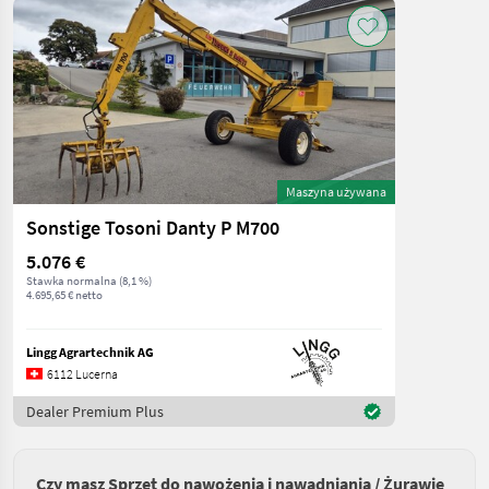
Maszyna używana
Sonstige Tosoni Danty P M700
5.076 €
Stawka normalna (8,1 %)
4.695,65 € netto
Lingg Agrartechnik AG
6112 Lucerna
Dealer Premium Plus
Czy masz Sprzęt do nawożenia i nawadniania / Żurawie