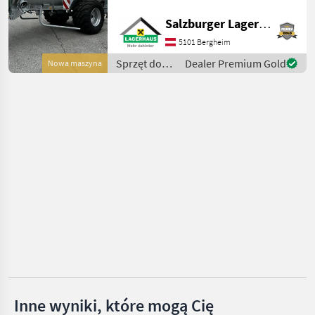
ihre beeindruckende
Kapazität von 8100m3 aus.
Salzburger Lagerhaus-Technik
Bauer
Ausgestattet mit einer
5101 Bergheim
Vakuumfass-Bauart und
Vakutec
einer DL-Anlage mit ALB, b
Sprzęt do
Dealer Premium Gold
Nowa maszyna
nawożenia i
Fliegl
nawadniania
/ Bauer
Fuchs
Joskin
Kotte
Pokaż
wszystkie
51
MODEL
Inne wyniki, które mogą Cię