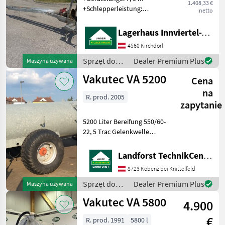
1.408,33 €
+Schlepperleistung:
netto
Konzipiert für Traktoren ab
ca. 100 PS bis weit über 200
Lagerhaus Innviertel-Traunviertel-Urfahr eGen, Kirchdorf
PS +Mixerrohr-
4560 Kirchdorf
Durchmesser: 140 mm
+Mixerwellen-Durchmesser
Sprzęt do
Dealer Premium Plus
Maszyna używana
nawożenia i
Vakutec VA 5200
Cena
nawadniania
/ Reck
na
R. prod. 2005
zapytanie
5200 Liter Bereifung 550/60-
22, 5 Trac Gelenkwelle
Saugleitung Um Ihnen
unnötige Wartezeiten oder
Landforst TechnikCenter Knittelfeld
Wegstrecken zu ersparen,
8723 Kobenz bei Knittelfeld
bitten wir Sie um vorherige
Kontaktaufnah
Sprzęt do
Dealer Premium Plus
Maszyna używana
nawożenia i
Vakutec VA 5800
4.900
nawadniania
/ Vakutec
€
R. prod. 1991
5800 l