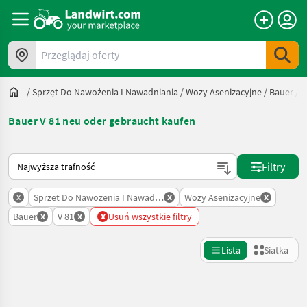
Przeglądaj oferty
/
Sprzęt Do Nawożenia I Nawadniania
/
Wozy Asenizacyjne
/
Bauer
/
V
Bauer V 81 neu oder gebraucht kaufen
Tak sortuje się na Landwirt.com
Filtry
x
x
x
Sprzet Do Nawozenia I Nawadniania
Wozy Asenizacyjne
x
x
x
Bauer
V 81
Usuń wszystkie filtry
Lista
Siatka