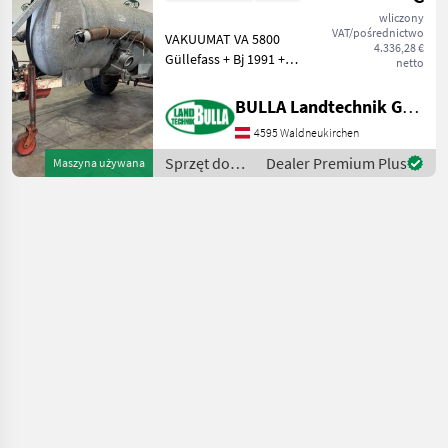
wliczony
VAT/pośrednictwo
VAKUUMAT VA 5800
4.336,28 €
Güllefass + Bj 1991 +
netto
Bereifung 500/55 - 20 + Hydr
Bremse + Hydr Schieber +
BULLA Landtechnik GmbH
Sauganschluss links vorne
4595 Waldneukirchen
+ Blindflansch links hinten
+ Prallkop
Sprzęt do
Dealer Premium Plus
Maszyna używana
nawożenia i
nawadniania
/ Vakutec