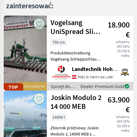
P90
zainteresować:
V
107
Vogelsang
18.900
V
UniSpread Slide
60
€
7,5m (14546)
V
750 cm
wliczony
74
VAT 20%
15.750 €
Produktbeschreibung
V
netto
81
Vogelsang Schleppschlauch
UniSpread Slide Ich freue
V40
Landtechnik Hohenwarter GmbH
mich, Ihnen im
V40
Maschinenzentrum St.
5092 St. Martin bei Lofer
Vakuumfass
Martin den Vogelsang
Sprzęt do
Dealer Premium Gold
TOP
Nowa maszyna
Schleppschlauch UniSpread
nawożenia i
MARKETPLACE
Joskin Modulo 2
Slide aus
63.900
nawadniania
/ Vogelsang
14 000 MEB
Oferty
Ogłoszenia
€
Marketplace
dealerów
drobne
14000 l
wliczony
VAT 20%
53.250 €
Zbiornik próżniowy Joskin
netto
Modulo 2, 14000 MEB z