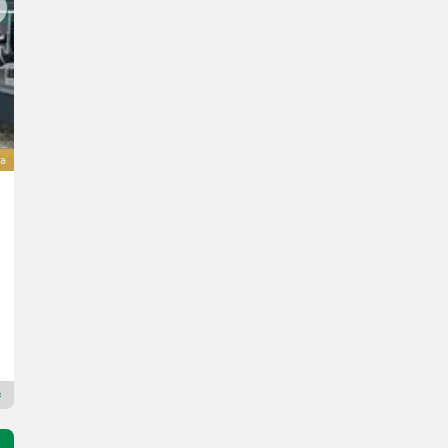
a
Bauer V 74
Cena na zapytanie
7400 l
Landtechnik Zechmeister GmbH & Co KG
4792 Dolna Austria
Dealer Premium Plus