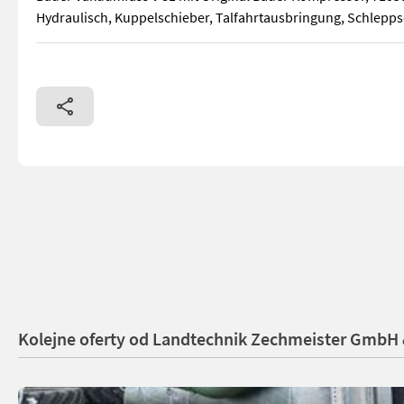
Hydraulisch, Kuppelschieber, Talfahrtausbringung, Schlepp
Bauer Vakuumfass V 81 mit Original Bauer Kompressor, 7105
Kolejne oferty od Landtechnik Zechmeister GmbH