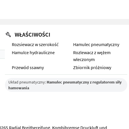
WŁAŚCIWOŚCI
Rozsiewacz w szerokość
Hamulec pneumatyczny
Hamulce hydrauliczne
Rozlewacz z wężem
wleczonym
Przewód ssawny
Zbiornik próżniowy
Układ pneumatyczny:
Hamulec pneumatyczny z regulatorem siły
hamowania
0265 Radial Breitbereifung, Kombibremse Druckluft und