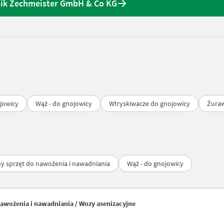
nik Zechmeister GmbH & Co KG
ojowicy
Wąż - do gnojowicy
Wtryskiwacze do gnojowicy
Żuraw
ny sprzęt do nawożenia i nawadniania
Wąż - do gnojowicy
awożenia i nawadniania / Wozy asenizacyjne