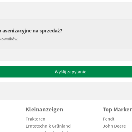
 asenizacyjne na sprzedaż?
tkowników.
Wyślij zapytanie
Kleinanzeigen
Top Marke
Traktoren
Fendt
Erntetechnik Grünland
John Deere