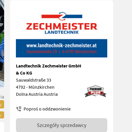
Landtechnik Zechmeister GmbH
& Co KG
Sauwaldstraße 33
4792 - Münzkirchen
Dolna Austria Austria
ia
y
Poproś o oddzwonienie
y
Szczegóły sprzedawcy