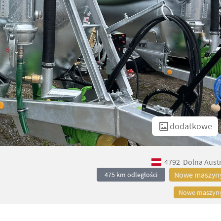
dodatkowe
4792
Dolna Austr
Nowe maszyn
475 km odległości
Nowe maszyn