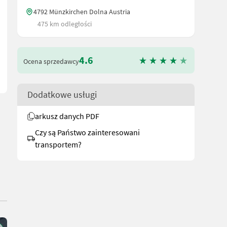
4792 Münzkirchen Dolna Austria
ch, Kuppelschieber, Talfahrtausbringung, Schleppschuhvorbereitun
475 km odległości
4.6
Ocena sprzedawcy
Dodatkowe usługi
arkusz danych PDF
Czy są Państwo zainteresowani
transportem?