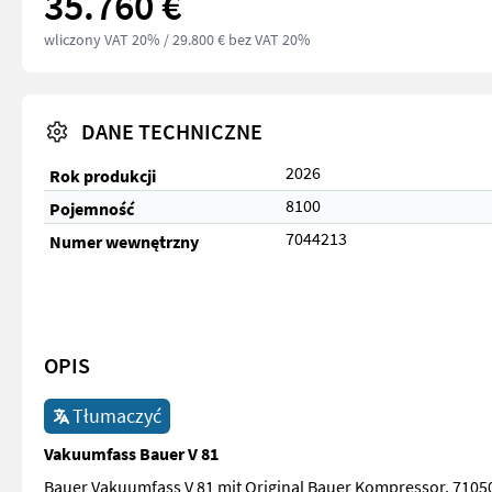
35.760 €
wliczony VAT 20%
/ 29.800 € bez VAT 20%
DANE TECHNICZNE
2026
Rok produkcji
8100
Pojemność
7044213
Numer wewnętrzny
OPIS
Tłumaczyć
Vakuumfass Bauer V 81
Bauer Vakuumfass V 81 mit Original Bauer Kompressor, 7105