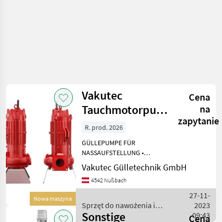
Vakutec
Cena
Tauchmotorpumpe
na
zapytanie
AT
R. prod. 2026
GÜLLEPUMPE FÜR
NASSAUFSTELLUNG •
Tauchpumpe für Dauerlauf
Vakutec Gülletechnik GmbH
• Drehstrommotor mit
4542 Nußbach
eingebauten
Thermokontakten •
27-11-
Nowa maszyna
Dichtungssonde •
Sprzęt do nawożenia i
2023
Gummikabel 8, 00 m lang
Sonstige
nawadniania / Vakutec
09:43
Cena