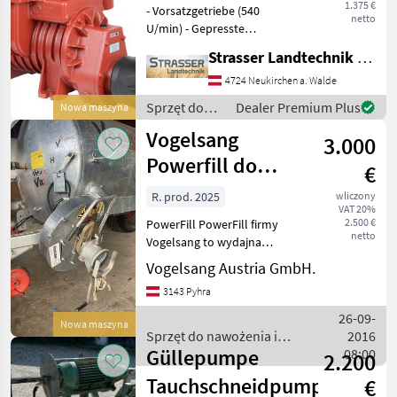
1.375 €
- Vorsatzgetriebe (540
netto
U/min) - Gepresste
Schmierung (mit Ölpumpe
Strasser Landtechnik GmbH
und einstellbarem
Tropföler) - Druck maximal:
4724 Neukirchen a. Walde
1, 5 bar - Gewicht: 160 kg -
Sprzęt do
Dealer Premium Plus
Nowa maszyna
Luftleistung Kompress
nawożenia i
Vogelsang
3.000
nawadniania
/ Battioni-
Powerfill do
€
Pagani
beczki
R. prod. 2025
wliczony
VAT 20%
próżniowej
2.500 €
PowerFill PowerFill firmy
netto
Vogelsang to wydajna
pomoc w napełnianiu
Vogelsang Austria GmbH.
bębnów próżniowych.
3143 Pyhra
Obszerna obudowa
PowerFill pozwala na niską
26-09-
Nowa maszyna
prędkość, co prowadzi do
Sprzęt do nawożenia i
2016
maksymal
Güllepumpe
nawadniania / Vogelsang
08:00
2.200
Tauchschneidpumpe
€