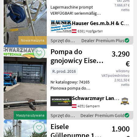
VAT 20%
7.666,67 €
Lagermaschine prompt
netto
VERFÜGBAR! serienmäßige
Ausführung Technische
Hauser Ges.m.b.H & Co.KG
Daten: E-Motorleistung: 11
kW Förderleistung: 3000 –
6361 Hopfgarten
6000 Liter/ min
Sprzęt do
Dealer Premium Plus
Nowa maszyna
Max.Förderhöhe:
nawożenia i
Pompa do
3.290
nawadniania
/ Huber
gnojowicy Eisele
€
z silnikiem
R. prod. 2016
wliczony
VAT/pośrednictwo
2.911,50 €
Nr katalogowy: 74165
netto
Pionowa pompa do
gnojowicy - o długości 5, 5
Schwarzmayr Landtechnik GmbH - Gampern
m - z silnikiem
elektrycznym Mariacher o
4851 Gampern
mocy 18 kW - z połączeniem
Sprzęt do
Dealer Premium Gold
Maszyna używana
gwiazda-trójkąt - z
nawożenia i
Eisele
przyłączem
1.900
nawadniania
/ Eisele
Güllepumpe 15