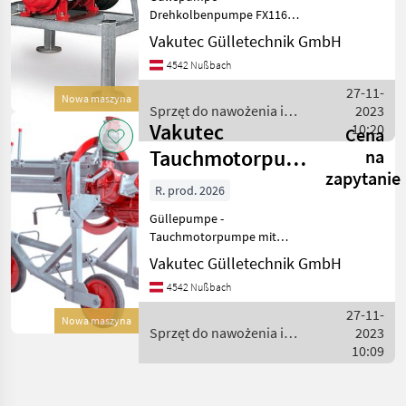
Drehkolbenpumpe FX116-
240 zum Umpumpen auf
Vakutec Gülletechnik GmbH
einfache Art.
4542 Nußbach
Serienausstattung: •
Selbstansaugend •
27-11-
Nowa maszyna
Drehrichtung reversierbar
Sprzęt do nawożenia i
2023
je nach gewünschter
Vakutec
nawadniania / Vakutec
10:20
Cena
Ansaugs
Tauchmotorpumpe
na
zapytanie
VAT - fahrbar
R. prod. 2026
Güllepumpe -
Tauchmotorpumpe mit
Schnecken-Reisswerk -
Vakutec Gülletechnik GmbH
fahrbare Ausführung für
4542 Nußbach
Entnahme aus mehrere
Güllegruben zum Pumpe,
27-11-
Nowa maszyna
Rühren und Fassfüllen
Sprzęt do nawożenia i
2023
Verschiedene Leis
nawadniania / Vakutec
10:09