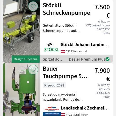
nawożenia i
Stöckli
vorzustellen und gege
7.500
nawadniania
/ Huber
Schneckenpumpe
€
wliczony
Gut erhaltene Stöckli
VAT/pośrednictwo
6.637,17 €
Schneckenpumpe auf
netto
Zweiradwagen, E-Motor
und Zapfwellenantrieb, wie
Stöckl Johann Landmaschinen GesmbH & Co KG
steht (A) Sprzęt do
nawożenia i nawadniania
6363 Westendorf
Pompy do gnojowicy
Sprzęt do
Dealer Premium Plus
Maszyna używana
nawożenia i
Bauer
7.900
nawadniania
/ Stöckli
Tauchpumpe 5,5
€
kw
R. prod. 2023
wliczony
VAT 20%
6.583,33 €
Sprzęt do nawożenia i
netto
nawadniania Pompy do
gnojowicy
Landtechnik Zechmeister GmbH & Co KG
4792 Münzkirchen