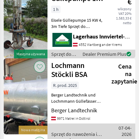
€
KW
1 h
wliczony
VAT 20%
1.583,33 €
Eisele Güllepumpe 15 KW 4,
netto
3m Tiefe Sprzęt do
nawożenia i nawadniania
Lagerhaus Innviertel-Traunviertel-Urfahr eGen, Wartberg/Krems
Pompy do gnojowicy
4552 Wartberg an der Krems
Sprzęt do
Dealer Premium Plus
Maszyna używana
nawożenia i
Lochmann
Cena
nawadniania
/ Eisele
Stöckli BSA
na
zapytanie
R. prod. 2025
Berger Landtechnik und
Lochmmann Güllefässer
Aufbaufässer für das
Berger Landtechnik
Wachstum von
9971 Matrei in Osttirol
morgen.Qualität die
überzeugt. Vakuumfässer ,
07-04-
Nowa maszyna
Hochdruckfass mit
Sprzęt do nawożenia i
2026
Drehkolben Pumpe .Run