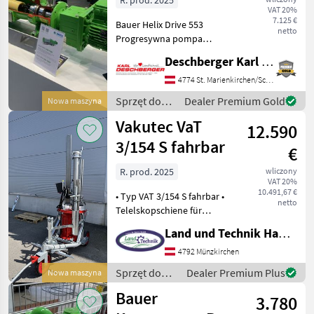
R. prod. 2025
VAT 20%
100
7.125 €
Bauer Helix Drive 553
netto
Progresywna pompa
kawitacyjna HD 100 do
Deschberger Karl Landtechnik GesmbH & Co KG
mediów lepkich i o niskiej
lepkości (gęsta gnojowica,
4774 St. Marienkirchen/Schärding
gnojówka, osad ściekowy,
Sprzęt do
Dealer Premium Gold
Nowa maszyna
torf, zużyte ziarna, wyw
nawożenia i
Vakutec VaT
12.590
nawadniania
/ Bauer
3/154 S fahrbar
€
R. prod. 2025
wliczony
VAT 20%
10.491,67 €
• Typ VAT 3/154 S fahrbar •
netto
Telelskopschiene für
stufenloses Rühren bis 4, 3
Land und Technik HandelsgesmbH
meter • 360 Grad Drehkranz
• Fass füllen und
4792 Münzkirchen
umpumpen bis 5.100 l/ min
Sprzęt do
Dealer Premium Plus
Nowa maszyna
• Flexibler
nawożenia i
Bauer
3.780
nawadniania