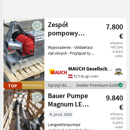
Uściślij
wyszukiwanie
Zespół
7.800
Kategoria
Kraj
Filtry
3
pompowy
€
Vogelsang z
Pokaż
wliczony
AKTUALNA
Wyposażenie: - Oddzielacz
Zresetuj
110
VAT 20%
separatorem ciał
ŚCIEŻKA
6.500 €
ciał obcych - Przyłącze typu
wyników
obcych
netto
technika
„łabędzia szyja” - Wał
rolnicza
przegubowy - Wykonane ze
MAUCH Gesellschaft m.b.H. & Co.KG
Sprzet Do
stali - Ocynkowane
Nawozenia I
ogniowo Opcjonalnie
5274 Burgkirchen
Nawadniania
pompa jest dostępna r
Sprzęt do
Dealer Premium Gold
TOP
Nowa maszyna
Pompy Do
nawożenia i
Gnojowicy
Bauer Pumpe
9.840
nawadniania
/ Vogelsang
Magnum LE
WYBIERZ
€
KATEGORIĘ
15/4,0/1-N
R. prod. 2026
wliczony
Sonstige
54
VAT 20%
8.200 €
Langwellenpumpe
netto