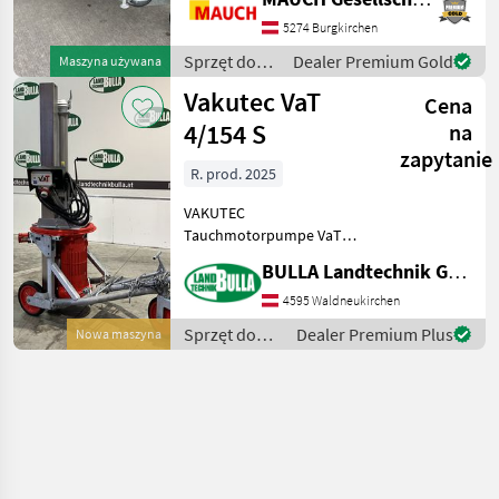
Podwozie z 3 kołami -
Otwór studni 60 x 80 cm -
5274 Burgkirchen
Głębokość studni 4, 5 m
Sprzęt do
Dealer Premium Gold
Maszyna używana
Urządzenie znajduje
nawożenia i
Vakutec VaT
Cena
nawadniania
/ Huber
4/154 S
na
zapytanie
R. prod. 2025
VAKUTEC
Tauchmotorpumpe VaT
4/154 S + 11 KW / 15 PS
BULLA Landtechnik GmbH
Elektromotor mit
Stern-/Dreieckschaltung +
4595 Waldneukirchen
Grubenöffnung Minimum
Sprzęt do
Dealer Premium Plus
Nowa maszyna
800 x 600mm +
nawożenia i
Teleskopschiene für Rühren
nawadniania
bis
/ Vakutec