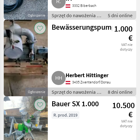
3332 Biberbach
Sprzęt do nawożenia i
5 dni online
Ogłoszenie
nawadniania / Pompy
Bewässerungspumpe
1.000
do gnojowicy
€
VAT nie
dotyczy
Herbert Hittinger
3435 Zwentendorf/Donau
Sprzęt do nawożenia i
8 dni online
Ogłoszenie
nawadniania / Pompy
Bauer SX 1.000
10.500
do gnojowicy
€
R. prod. 2019
VAT nie
dotyczy