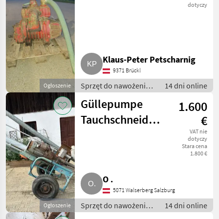
dotyczy
Klaus-Peter Petscharnig
9371 Brückl
Sprzęt do nawożenia i
14 dni online
Ogłoszenie
nawadniania / Pompy
Güllepumpe
1.600
do gnojowicy
Tauchschneidpumpe
€
mit Motor
VAT nie
dotyczy
Stara cena
1.800 €
O .
5071 Walserberg Salzburg
Sprzęt do nawożenia i
14 dni online
Ogłoszenie
nawadniania / Pompy