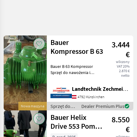
Bauer
3.444
Kompressor B 63
€
wliczony
Bauer B 63 Kompressor
VAT 20%
2.870 €
Sprzęt do nawożenia i
netto
nawadniania Pompy do
gnojowicy
Landtechnik Zechmeister GmbH & Co KG
4792 Münzkirchen
Sprzęt do
Dealer Premium Plus
Nowa maszyna
nawożenia i
Bauer Helix
8.550
nawadniania
/ Bauer
Drive 553 Pompa
€
próżniowa HD
wliczony