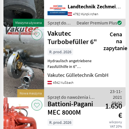
do nawożenia i
Landtechnik Zechmeister GmbH & Co KG
nawadniania Pompy do
4792 Münzkirchen
gnojowicy
Sprzęt do
Dealer Premium Plus
Maszyna używana
nawożenia i
Vakutec
Cena
nawadniania
/ Bauer
Turbobefüller 6"
na
zapytanie
R. prod. 2026
Hydraulisch angetriebene
Fassfüllhilfe in 6"
Ausführung für
Vakutec Gülletechnik GmbH
Vakuumfässer • Schnelles
4542 Nußbach
und vollständiges Füllen
des Fasses • Anbau an
23-11-
Nowa maszyna
vorhanden Sauganschluss -
Sprzęt do nawożenia i
2021
Battioni-Pagani
nawadniania / Vakutec
08:02
1.650
MEC 8000M
€
R. prod. 2026
wliczony
VAT 20%