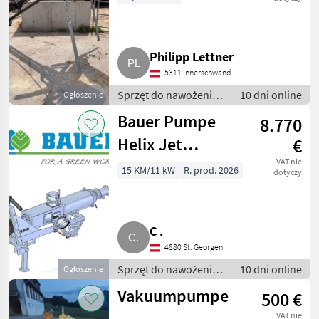
Philipp Lettner
5311 Innerschwand
Sprzęt do nawożenia i
10 dni online
Ogłoszenie
nawadniania / Pompy
Bauer Pumpe
8.770
do gnojowicy
Helix Jet
€
200/120
VAT nie
15 KM/11 kW
R. prod. 2026
dotyczy
C .
4880 St. Georgen
Sprzęt do nawożenia i
10 dni online
Ogłoszenie
nawadniania / Pompy
Vakuumpumpe
500 €
do gnojowicy
VAT nie