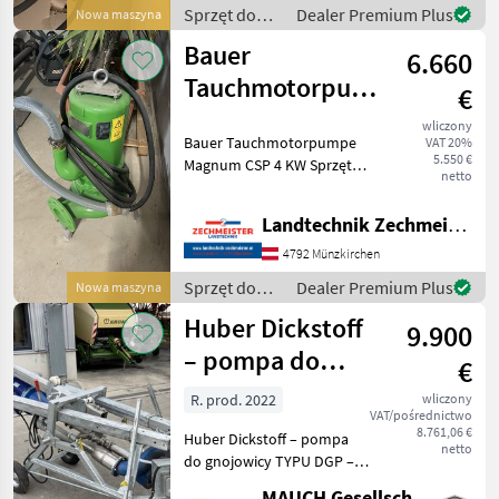
Sprzęt do
Dealer Premium Plus
Nowa maszyna
nawożenia i
Bauer
6.660
nawadniania
/ Bauer
Tauchmotorpumpe
€
Magnum CSP mit
wliczony
Bauer Tauchmotorpumpe
VAT 20%
Schneidwerk
5.550 €
Magnum CSP 4 KW Sprzęt
netto
do nawożenia i
nawadniania Pompy do
Landtechnik Zechmeister GmbH & Co KG
gnojowicy
4792 Münzkirchen
Sprzęt do
Dealer Premium Plus
Nowa maszyna
nawożenia i
Huber Dickstoff
9.900
nawadniania
/ Bauer
– pompa do
€
gnojowicy
R. prod. 2022
wliczony
VAT/pośrednictwo
8.761,06 €
Huber Dickstoff – pompa
netto
do gnojowicy TYPU DGP –
E3 RU Wyposażenie: -
MAUCH Gesellschaft m.b.H. & Co.KG