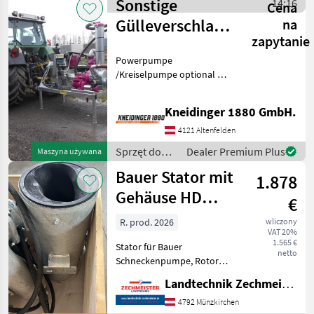
Sonstige
nawadniania / Stöckli
14:16
Cena
Gülleverschlauchung
na
zapytanie
Kohli
Powerpumpe
/Kreiselpumpe optional mit
Funk Haspel
Schleppschuhverteiler
Kneidinger 1880 GmbH.
Sprzęt do nawożenia i
nawadniania Pompy do
4121 Altenfelden
gnojowicy
Sprzęt do
Dealer Premium Plus
Maszyna używana
nawożenia i
Bauer Stator mit
1.878
nawadniania
/ Sonstige
Gehäuse HD
€
200/120
R. prod. 2026
wliczony
VAT 20%
1.565 €
Stator für Bauer
netto
Schneckenpumpe, Rotor
mit Aufpreis. Sprzęt do
Landtechnik Zechmeister GmbH & Co KG
nawożenia i nawadniania
Pompy do gnojowicy
4792 Münzkirchen