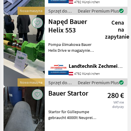
4792 Münzkirchen
Sprzęt do
Dealer Premium Plus
Nowa maszyna
nawożenia i
Napęd Bauer
Cena
nawadniania
/ Bauer
Helix 553
na
zapytanie
Pompa ślimakowa Bauer
Helix Drive w magazynie
Sprzęt do nawożenia i
nawadniania Pompy do
Landtechnik Zechmeister GmbH & Co KG
gnojowicy
4792 Münzkirchen
Sprzęt do
Dealer Premium Plus
Nowa maszyna
nawożenia i
Bauer Startor
280 €
nawadniania
/ Bauer
VAT nie
dotyczy
Startor für Güllepumpe
gebraucht 4000lt Neupreis
2200, -- Länge 66 cm
Durchmesser 28 cm Sprzęt