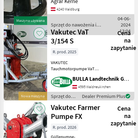
Agrar Kerne
Langwellenpumpen
4240 Waldburg
zwischen 4-5, 5KW Leistung
Förderleistung je nach
04-06-
Maszyna używana
Größe von 75 m³ bis 100 m³
Sprzęt do nawożenia i
2024
För
Vakutec VaT
nawadniania / Sonstige
13:04
Cena
3/154 S
na
zapytanie
R. prod. 2025
VAKUTEC
Tauchmotorpumpe VaT
3/154 S + 11 KW / 15 PS
BULLA Landtechnik GmbH
Elektromotor mit
Stern-/Dreieckschaltung +
4595 Waldneukirchen
Grubenöffnung Minimum
Sprzęt do
Dealer Premium Plus
Nowa maszyna
800 x 600mm +
nawożenia i
Vakutec Farmer
Teleskopschiene für Rühren
Cena
nawadniania
bis
/ Vakutec
Pumpe FX
na
zapytanie
R. prod. 2026
Güllepumpe-