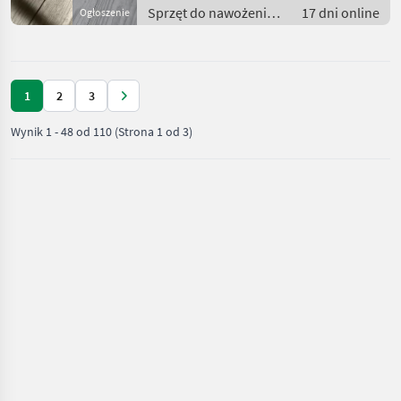
Sprzęt do nawożenia i
17 dni online
Ogłoszenie
nawadniania / Pompy
do gnojowicy
1
2
3
Wynik
1
-
48
od
110
(Strona 1 od 3)