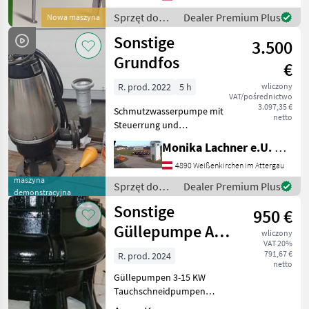
Sprzęt do
Dealer Premium Plus
Nowa maszyna
nawożenia i
Sonstige
3.500
nawadniania
/ Bauer
Grundfos
€
R. prod. 2022
5 h
wliczony
VAT/pośrednictwo
3.097,35 €
Schmutzwasserpumpe mit
netto
Steuerrung und
Schwimmerschalrung
Monika Lachner e.U. Maschinenhandel
neuwertig Sprzęt do
nawożenia i nawadniania
4890 Weißenkirchen im Attergau
Pompy do gnojowicy
maszyna
Sprzęt do
Dealer Premium Plus
demonstracyjna
nawożenia i
Sonstige
950 €
nawadniania
/ Sonstige
Güllepumpe AK-
wliczony
VAT 20%
80GNW Q 75-10-
791,67 €
R. prod. 2024
netto
4
Güllepumpen 3-15 KW
Tauchschneidpumpen
zwischen 3-15KW Leistung