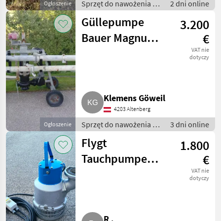
Sprzęt do nawożenia i
2 dni online
Ogłoszenie
nawadniania / Pompy
Güllepumpe
3.200
do gnojowicy
Bauer Magnum
€
1500
VAT nie
dotyczy
Klemens Göweil
4203 Altenberg
Sprzęt do nawożenia i
3 dni online
Ogłoszenie
nawadniania / Pompy
Flygt
1.800
do gnojowicy
Tauchpumpe
€
Schmutzwasserpumpe
VAT nie
dotyczy
2102 (TP15/1
TP8/1)
R .