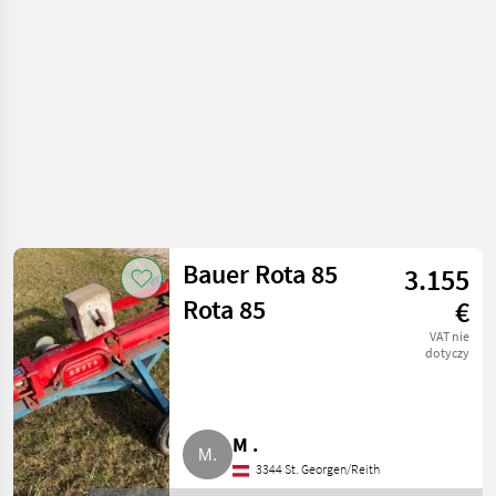
do gnojowicy
Bauer Rota 85
3.155
Rota 85
€
VAT nie
dotyczy
M .
3344 St. Georgen/Reith