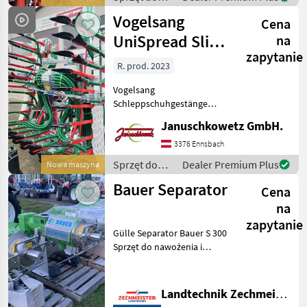
nawożenia i
Vogelsang
Cena
nawadniania
/ Bauer
UniSpread Slide
na
zapytanie
9 m
R. prod. 2023
Vogelsang
Schleppschuhgestänge
UniSpread 9 m,
Januschkowetz GmbH.
hydraulische Klappung,
zum nachrüsten für alle
3376 Ennsbach
gängigen Marken
Sprzęt do
Dealer Premium Plus
Nowa maszyna
Güllefässer. Fragen sie uns
nawożenia i
Bauer Separator
um ein Angebot ! - Dre
Cena
nawadniania
/ Vogelsang
na
zapytanie
Gülle Separator Bauer S 300
Sprzęt do nawożenia i
nawadniania Pompy do
gnojowicy
Landtechnik Zechmeister GmbH & Co KG