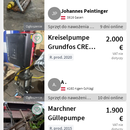
Johannes Peintinger
8616 Gasen
Sprzęt do nawożenia i
9 dni online
Ogłoszenie
nawadniania / Pompy
Kreiselpumpe
2.000
do gnojowicy
Grundfos CRE15-
€
3 A-A-A-E-HQQE
VAT nie
R. prod. 2020
dotyczy
A .
4160 Aigen-Schlägl
Sprzęt do nawożenia i
10 dni online
Ogłoszenie
nawadniania / Pompy
Marchner
1.900
do gnojowicy
Güllepumpe
€
VAT nie
R. prod. 2015
dotyczy