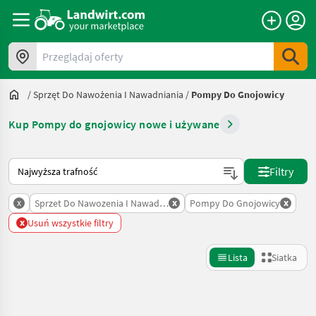
Przeglądaj oferty
/
Sprzęt Do Nawożenia I Nawadniania
/
Pompy Do Gnojowicy
Kup Pompy do gnojowicy nowe i używane
Tak sortuje się na Landwirt.com
Filtry
x
x
x
Sprzet Do Nawozenia I Nawadniania
Pompy Do Gnojowicy
x
Usuń wszystkie filtry
Lista
Siatka