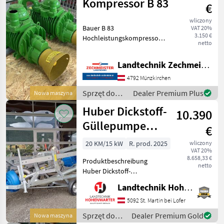
/ Vakutec
Kompressor B 83
€
wliczony
Bauer B 83
VAT 20%
3.150 €
Hochleistungskompressor,
netto
Original Bauer Sprzęt do
nawożenia i nawadniania
Landtechnik Zechmeister GmbH & Co KG
Pompy do gnojowicy
4792 Münzkirchen
Sprzęt do
Dealer Premium Plus
Nowa maszyna
nawożenia i
Huber Dickstoff-
10.390
nawadniania
/ Bauer
Güllepumpe
€
(21913)
20 KM/15 kW
R. prod. 2025
wliczony
VAT 20%
8.658,33 €
Produktbeschreibung
netto
Huber Dickstoff-
Güllepumpe Ich freue mich,
Landtechnik Hohenwarter GmbH
Ihnen im
Maschinenzentrum St.
5092 St. Martin bei Lofer
Martin die Huber Dickstoff-
Sprzęt do
Dealer Premium Gold
Nowa maszyna
Güllepumpe ausführlich