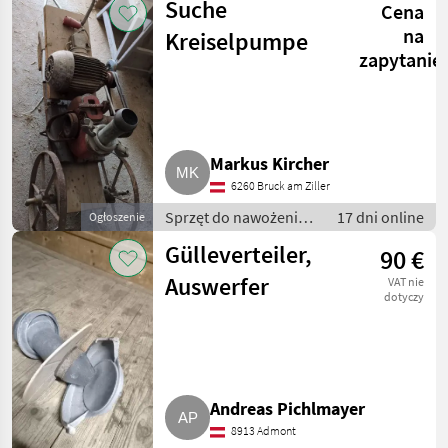
Suche
Cena
do gnojowicy
na
Kreiselpumpe
zapytanie
Markus Kircher
6260 Bruck am Ziller
Sprzęt do nawożenia i
17 dni online
Ogłoszenie
nawadniania / Pompy
Gülleverteiler,
90 €
do gnojowicy
Auswerfer
VAT nie
dotyczy
Andreas Pichlmayer
8913 Admont