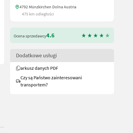
4792 Münzkirchen Dolna Austria
475 km odległości
D Beleuchtung, Untenanhängung, Kugelkopf-Flansch Zuöse K 80, 6&
4.6
Ocena sprzedawcy
Dodatkowe usługi
arkusz danych PDF
Czy są Państwo zainteresowani
transportem?