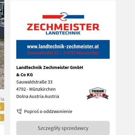
Landtechnik Zechmeister GmbH
& Co KG
Sauwaldstraße 33
4792 - Münzkirchen
Dolna Austria Austria
ia
y
Poproś o oddzwonienie
y
Szczegóły sprzedawcy