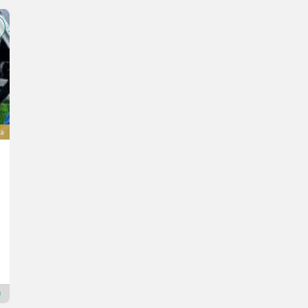
a
Bauer V 74
Cena na zapytanie
7400 l
Landtechnik Zechmeister GmbH & Co KG
4792 Dolna Austria
Dealer Premium Plus