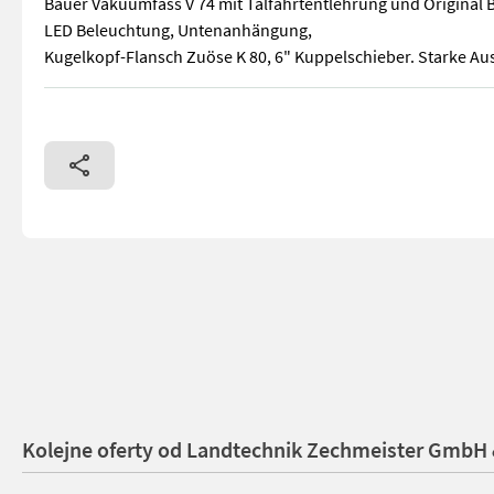
Bauer Vakuumfass V 74 mit Talfahrtentlehrung und Original 
LED Beleuchtung, Untenanhängung,
Kugelkopf-Flansch Zuöse K 80, 6" Kuppelschieber. Starke Au
Bauer Vakuumfass V 74 mit Talfahrtentlehrung und Original 
Kolejne oferty od Landtechnik Zechmeister GmbH