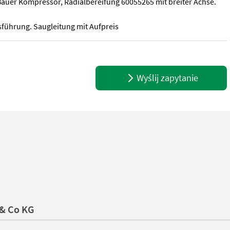
Bauer Kompressor, Radialbereifung 60055265 mit breiter Achse.
sführung. Saugleitung mit Aufpreis
Bauer Kompressor, Radialbereifung 60055265 mit breiter Achse. LE
Wyślij zapytanie
 & Co KG