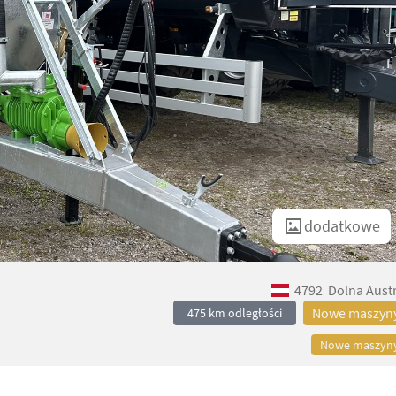
dodatkowe
4792
Dolna Austr
Nowe maszyn
475 km odległości
Nowe maszyn