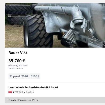
Bauer V 81
35.760 €
wliczony VAT 20%
29.800 € netto
R. prod. 2026
8100 l
Landtechnik Zechmeister GmbH & Co KG
4792 Dolna Austria
Dealer Premium Plus