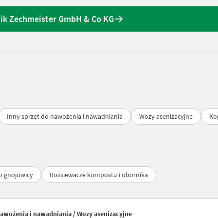
nik Zechmeister GmbH & Co KG
Inny sprzęt do nawożenia i nawadniania
Wozy asenizacyjne
Ko
o gnojowicy
Rozsiewacze kompostu i obornika
awożenia i nawadniania / Wozy asenizacyjne