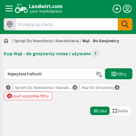
Przeglądaj oferty
/
Sprzęt Do Nawożenia I Nawadniania
/
Wąż - Do Gnojowicy
Kup Wąż - do gnojowicy nowe i używane
Tak sortuje się na Landwirt.com
Filtry
x
x
x
Sprzet Do Nawozenia I Nawadniania
Waz Do Gnojowicy
x
Usuń wszystkie filtry
Lista
Siatka