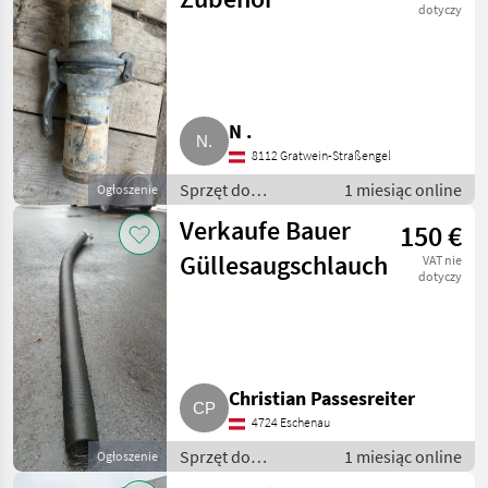
dotyczy
N .
8112 Gratwein-Straßengel
Sprzęt do
1 miesiąc online
Ogłoszenie
nawożenia i
Verkaufe Bauer
150 €
nawadniania / Wąż
- do gnojowicy
Güllesaugschlauch
VAT nie
dotyczy
Christian Passesreiter
4724 Eschenau
Sprzęt do
1 miesiąc online
Ogłoszenie
nawożenia i