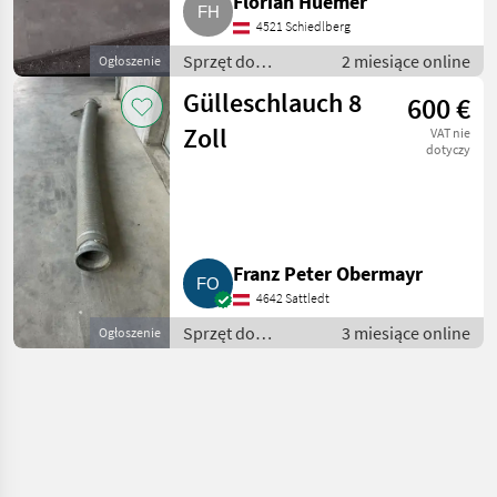
Florian Huemer
4521 Schiedlberg
Sprzęt do
2 miesiące online
Ogłoszenie
nawożenia i
Gülleschlauch 8
600 €
nawadniania /
Wąż - do
Zoll
VAT nie
gnojowicy
dotyczy
Franz Peter Obermayr
4642 Sattledt
Sprzęt do
3 miesiące online
Ogłoszenie
nawożenia i
nawadniania /
Wąż - do
gnojowicy