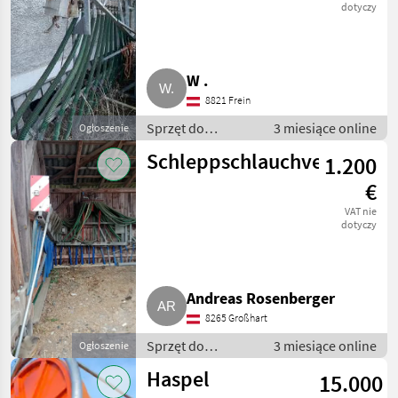
dotyczy
W .
8821 Frein
Sprzęt do
3 miesiące online
Ogłoszenie
nawożenia i
Schleppschlauchverteiler
1.200
nawadniania /
Wąż - do
€
gnojowicy
VAT nie
dotyczy
Andreas Rosenberger
8265 Großhart
Sprzęt do
3 miesiące online
Ogłoszenie
nawożenia i
Haspel
15.000
nawadniania /