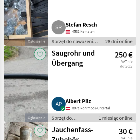
Stefan Resch
4531 Kematen
Sprzęt do nawożenia i
28 dni online
Ogłoszenie
nawadniania / Wąż -
Saugrohr und
250 €
do gnojowicy
Übergang
VAT nie
dotyczy
Albert Pilz
8971 Rohrmoos-Untertal
Sprzęt do
1 miesiąc online
Ogłoszenie
nawożenia i
Jauchenfass-
30 €
nawadniania / Wąż
- do gnojowicy
Zubehör
VAT nie