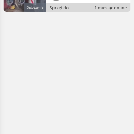
Sprzęt do
1 miesiąc online
Ogłoszenie
nawożenia i
nawadniania / Wąż
- do gnojowicy