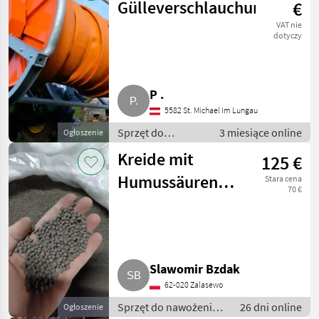
Wąż - do
Gülleverschlauchung
€
gnojowicy
VAT nie
dotyczy
P .
5582 St. Michael Im Lungau
Sprzęt do
3 miesiące online
Ogłoszenie
nawożenia i
Kreide mit
125 €
nawadniania /
Wąż - do
Humussäuren
Stara cena
gnojowicy
70 €
BigBag 500 kg
Slawomir Bzdak
62-020 Zalasewo
Sprzęt do nawożenia i
26 dni online
Ogłoszenie