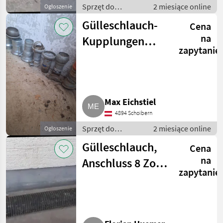
Sprzęt do
2 miesiące online
Ogłoszenie
nawożenia i
Gülleschlauch-
Cena
nawadniania /
Wąż - do
na
Kupplungen
gnojowicy
zapytanie
Italienisches
System
Max Eichstiel
4894 Schoibern
Sprzęt do
2 miesiące online
Ogłoszenie
nawożenia i
Gülleschlauch,
Cena
nawadniania /
Wąż - do
na
Anschluss 8 Zoll
gnojowicy
zapytanie
System Bauer