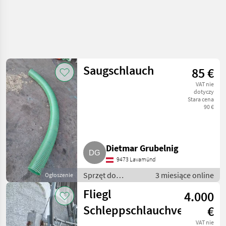
Saugschlauch
85 €
VAT nie
dotyczy
Stara cena
90 €
Dietmar Grubelnig
9473 Lavamünd
Sprzęt do
3 miesiące online
Ogłoszenie
nawożenia i
Fliegl
4.000
nawadniania /
Wąż - do
Schleppschlauchverteiler
€
gnojowicy
VAT nie