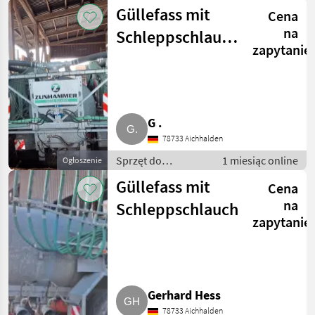
nawadniania / Wąż -
Güllefass mit
Cena
do gnojowicy
na
Schleppschlauch
zapytanie
14 cbm
G .
78733 Aichhalden
Sprzęt do
1 miesiąc online
Ogłoszenie
nawożenia i
Güllefass mit
Cena
nawadniania / Wąż
- do gnojowicy
na
Schleppschlauch
zapytanie
Gerhard Hess
78733 Aichhalden