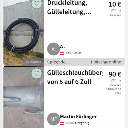
Druckleitung,
10 €
nawadniania / Wąż
- do gnojowicy
Gülleleitung,
VAT nie
dotyczy
Trinkwasserleitung
PN 16 3"
A .
4591 Molln
Sprzęt do
1 miesiąc online
Ogłoszenie
nawożenia i
Gülleschlauchübergangsst
90 €
nawadniania / Wąż
- do gnojowicy
von 5 auf 6 Zoll
VAT nie
dotyczy
Stara cena
60 €
Martin Fürlinger
3314 Strengberg