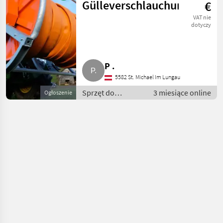
Wąż - do
Gülleverschlauchung
€
gnojowicy
VAT nie
dotyczy
P .
5582 St. Michael Im Lungau
Sprzęt do
3 miesiące online
Ogłoszenie
nawożenia i
nawadniania /
Wąż - do
gnojowicy