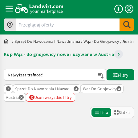
Przeglądaj oferty
/
Sprzęt Do Nawożenia I Nawadniania
/
Wąż - Do Gnojowicy
/
Austria
Kup Wąż - do gnojowicy nowe i używane w Austria
Tak sortuje się na Landwirt.com
Filtry
x
x
x
Sprzet Do Nawozenia I Nawadniania
Waz Do Gnojowicy
x
x
Austria
Usuń wszystkie filtry
Lista
Siatka