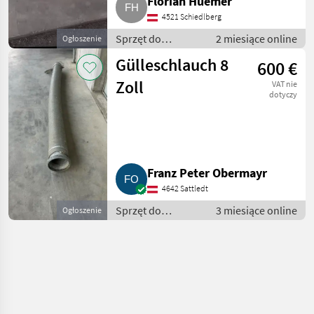
Florian Huemer
4521 Schiedlberg
Sprzęt do
2 miesiące online
Ogłoszenie
nawożenia i
Gülleschlauch 8
600 €
nawadniania /
Wąż - do
Zoll
VAT nie
gnojowicy
dotyczy
Franz Peter Obermayr
4642 Sattledt
Sprzęt do
3 miesiące online
Ogłoszenie
nawożenia i
nawadniania /
Wąż - do
gnojowicy