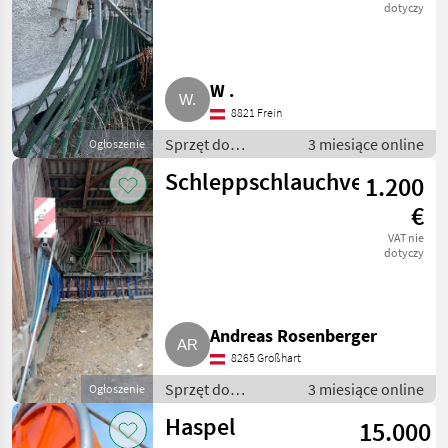
dotyczy
W .
8821 Frein
Sprzęt do
3 miesiące online
Ogłoszenie
nawożenia i
Schleppschlauchverteiler
1.200
nawadniania /
Wąż - do
€
gnojowicy
VAT nie
dotyczy
Andreas Rosenberger
8265 Großhart
Sprzęt do
3 miesiące online
Ogłoszenie
nawożenia i
Haspel
15.000
nawadniania /