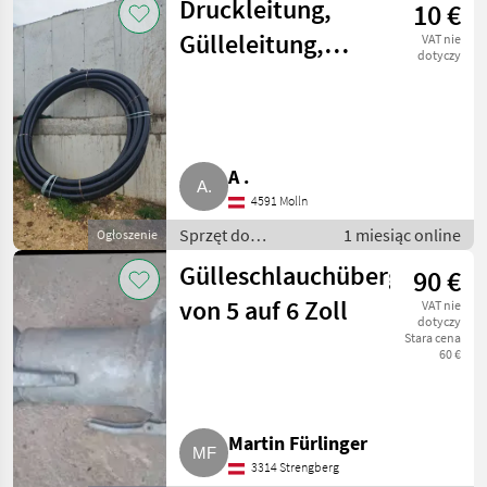
Druckleitung,
10 €
nawadniania / Wąż
- do gnojowicy
Gülleleitung,
VAT nie
dotyczy
Trinkwasserleitung
PN 16 3"
A .
4591 Molln
Sprzęt do
1 miesiąc online
Ogłoszenie
nawożenia i
Gülleschlauchübergangsst
90 €
nawadniania / Wąż
- do gnojowicy
von 5 auf 6 Zoll
VAT nie
dotyczy
Stara cena
60 €
Martin Fürlinger
3314 Strengberg