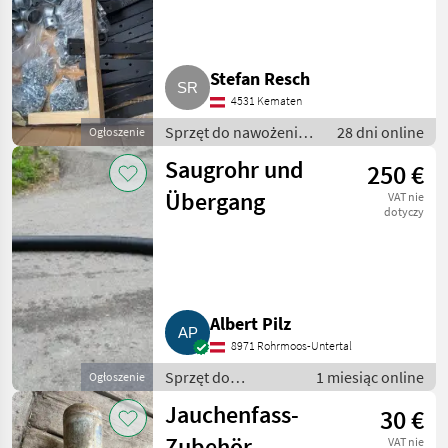
Stefan Resch
4531 Kematen
Sprzęt do nawożenia i
28 dni online
Ogłoszenie
nawadniania / Wąż -
Saugrohr und
250 €
do gnojowicy
Übergang
VAT nie
dotyczy
Albert Pilz
8971 Rohrmoos-Untertal
Sprzęt do
1 miesiąc online
Ogłoszenie
nawożenia i
Jauchenfass-
30 €
nawadniania / Wąż
- do gnojowicy
Zubehör
VAT nie