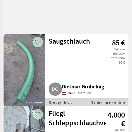
Saugschlauch
85 €
VAT nie
dotyczy
Stara cena
90 €
Dietmar Grubelnig
9473 Lavamünd
Sprzęt do
3 miesiące online
Ogłoszenie
nawożenia i
Fliegl
4.000
nawadniania /
Wąż - do
Schleppschlauchverteiler
€
gnojowicy
VAT nie