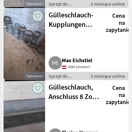
Sprzęt do
2 miesiące online
Ogłoszenie
nawożenia i
Gülleschlauch-
Cena
nawadniania /
Wąż - do
na
Kupplungen
gnojowicy
zapytanie
Italienisches
System
Max Eichstiel
4894 Schoibern
Sprzęt do
2 miesiące online
Ogłoszenie
nawożenia i
Gülleschlauch,
Cena
nawadniania /
Wąż - do
na
Anschluss 8 Zoll
gnojowicy
zapytanie
System Bauer