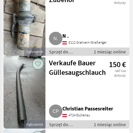
dotyczy
N .
8112 Gratwein-Straßengel
Sprzęt do
1 miesiąc online
Ogłoszenie
nawożenia i
Verkaufe Bauer
150 €
nawadniania / Wąż
- do gnojowicy
Güllesaugschlauch
VAT nie
dotyczy
Christian Passesreiter
4724 Eschenau
Sprzęt do
1 miesiąc online
Ogłoszenie
nawożenia i