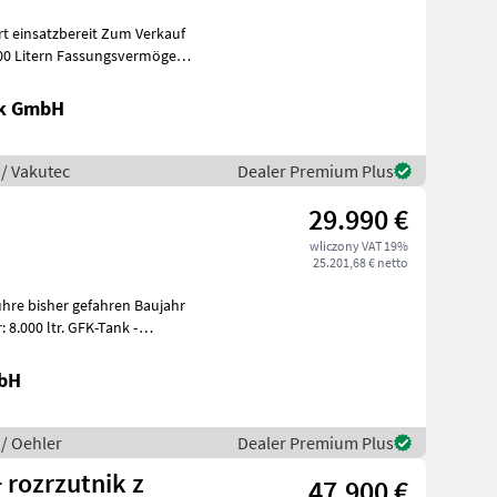
zbereit Zum Verkauf
500 Litern Fassungsvermögen,
ik GmbH
/ Vakutec
Dealer Premium Plus
29.990 €
wliczony VAT 19%
25.201,68 € netto
re bisher gefahren Baujahr
hie
mbH
/ Oehler
Dealer Premium Plus
 rozrzutnik z
47.900 €