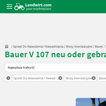
/
Sprzęt Do Nawożenia I Nawadniania
/
Wozy Asenizacyjne
/
Bauer
/
Bauer V 107 neu oder gebr
Tak sortuje się na Landwirt.com
x
x
x
Sprzet Do Nawozenia I Nawadniania
Wozy Asenizacyjne
Baue