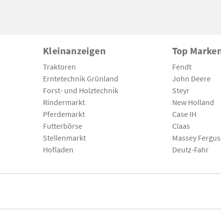
Kleinanzeigen
Top Marke
Traktoren
Fendt
Erntetechnik Grünland
John Deere
Forst- und Holztechnik
Steyr
Rindermarkt
New Holland
Pferdemarkt
Case IH
Futterbörse
Claas
Stellenmarkt
Massey Fergu
Hofladen
Deutz-Fahr