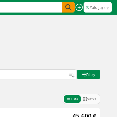
Zaloguj się
Filtry
Lista
Siatka
45.600 €