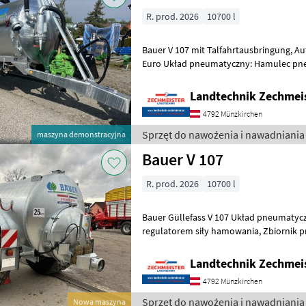
R. prod. 2026
10700 l
Bauer V 107 mit Talfahrtausbringung, Aufpreis für Saugleitung 660
Euro Układ pneumatyczny: Hamulec pn
siły hamowania, Hamulec pneumatyczn
Landtechnik Zechmei
4792 Münzkirchen
Sprzęt do nawożenia i nawadniania
maszyna demonstracyjna
Bauer V 107
R. prod. 2026
10700 l
Bauer Güllefass V 107 Układ pneumaty
regulatorem siły hamowania, Zbiornik próżniowy
próżniowy Sprzęt do nawożenia i nawad
Landtechnik Zechmei
4792 Münzkirchen
Sprzęt do nawożenia i nawadniania
Nowa maszyna