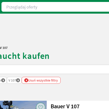
Przeglądaj oferty
V 107
aucht kaufen
x
x
x
r
V 107
Usuń wszystkie filtry
Bauer V 107