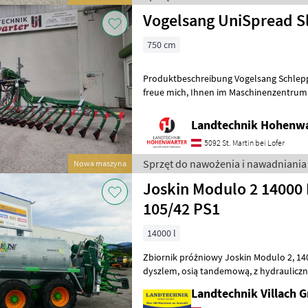
Vogelsang UniSpread Sl
750 cm
Produktbeschreibung Vogelsang Schleppsc
freue mich, Ihnen im Maschinenzentrum St. Martin den Vogelsang
Schleppschlauch UniSpread Slide aus
Landtechnik Hohenw
5092 St. Martin bei Lofer
Sprzęt do nawożenia i nawadniania
Nowa maszyna
Joskin Modulo 2 14000 
105/42 PS1
14000 l
Zbiornik próżniowy Joskin Modulo 2, 14000 MEB, z amortyzowanym
dyszlem, osią tandemową, z hydrauliczną osią wleczoną, z oponami:
650/55R26, 5, hamulcami pneumatycz
Landtechnik Villach