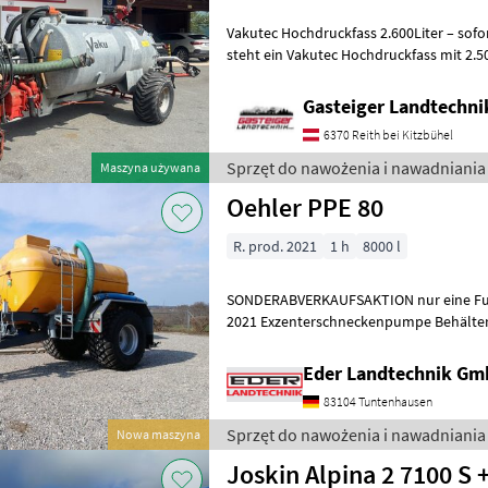
Vakutec Hochdruckfass 2.600Liter – sofort einsat
steht ein Vakutec Hochdruckfass mit 2.
Baujahr 2007 Das Fass wu
Gasteiger Landtechn
6370 Reith bei Kitzbühel
Sprzęt do nawożenia i nawadniania 
Maszyna używana
Oehler PPE 80
R. prod. 2021
1 h
8000 l
SONDERABVERKAUFSAKTION nur eine Fuh
2021 Exzenterschneckenpumpe Behälter: 8.000 ltr. GFK-Tank -
Unterlegkeile - Dreikammerleuchten - Sc
Eder Landtechnik G
83104 Tuntenhausen
Sprzęt do nawożenia i nawadniania 
Nowa maszyna
Joskin Alpina 2 7100 S +