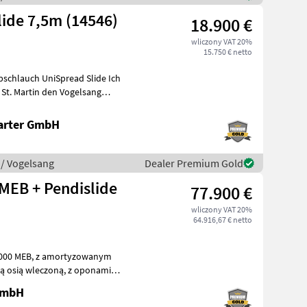
ide 7,5m (14546)
18.900 €
wliczony VAT 20%
15.750 € netto
hlauch UniSpread Slide Ich
arter GmbH
 / Vogelsang
Dealer Premium Gold
MEB + Pendislide
77.900 €
wliczony VAT 20%
64.916,67 € netto
nym
 GmbH