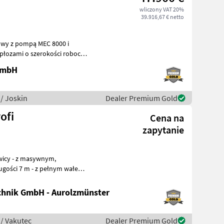
wliczony VAT 20%
39.916,67 € netto
iowy z pompą MEC 8000 i
 GmbH
/ Joskin
Dealer Premium Gold
ofi
Cena na
zapytanie
gości 7 m - z pełnym wałem
y 37 mm, wykonanym ze sp
hnik GmbH - Aurolzmünster
/ Vakutec
Dealer Premium Gold