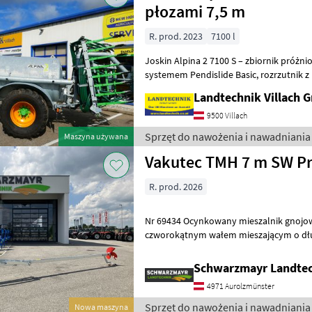
płozami 7,5 m
R. prod. 2023
7100 l
Joskin Alpina 2 7100 S – zbiornik próżn
systemem Pendislide Basic, rozrzutnik z płozami o szerokości roboczej
7, 5 m, hydraulicznie składany, e
Landtechnik Villach
9500 Villach
Sprzęt do nawożenia i nawadniania 
Maszyna używana
Vakutec TMH 7 m SW Pr
R. prod. 2026
Nr 69434 Ocynkowany mieszalnik gnojowicy - z masywnym,
czworokątnym wałem mieszającym o dłu
mieszającym o średnic
Schwarzmayr Landtec
4971 Aurolzmünster
Sprzęt do nawożenia i nawadniania 
Nowa maszyna