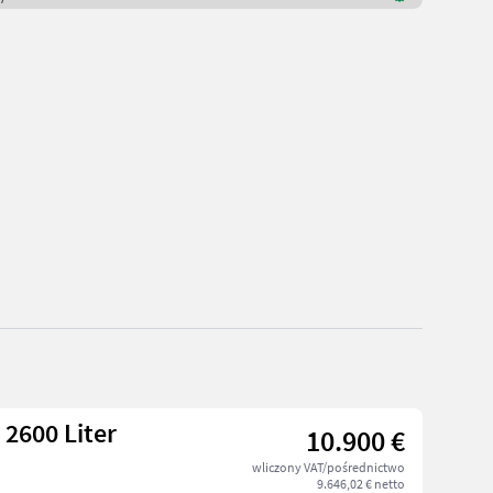
2600 Liter
10.900 €
wliczony VAT/pośrednictwo
9.646,02 € netto