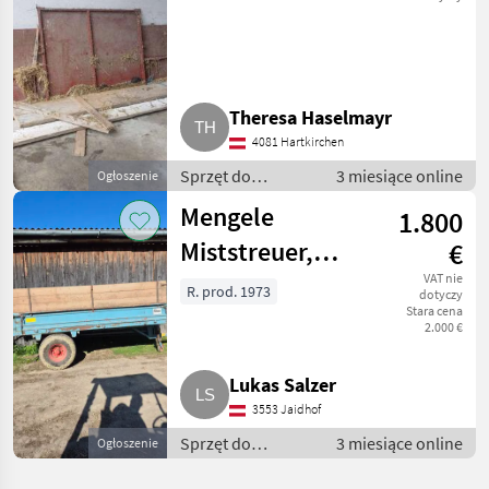
Miststreuer
obornika
Theresa Haselmayr
4081 Hartkirchen
Sprzęt do
3 miesiące online
Ogłoszenie
nawożenia i
Mengele
1.800
nawadniania /
Rozsiewacze
Miststreuer,
€
kompostu i
Wagen, Doppel-
VAT nie
obornika
R. prod. 1973
dotyczy
Stara cena
Trumpf ES 350N
2.000 €
Lukas Salzer
3553 Jaidhof
Sprzęt do
3 miesiące online
Ogłoszenie
nawożenia i
nawadniania /