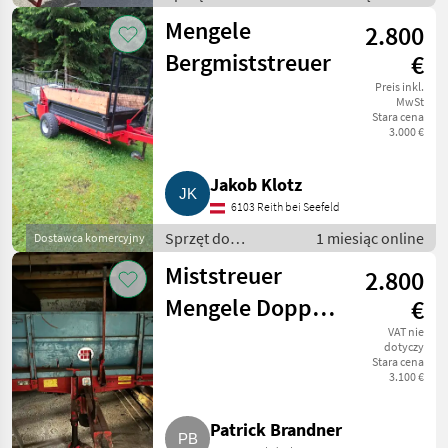
nawożenia i
Mengele
2.800
nawadniania /
Rozsiewacze
Bergmiststreuer
€
kompostu i
Preis inkl.
obornika
MwSt
Stara cena
3.000 €
Jakob Klotz
6103 Reith bei Seefeld
Sprzęt do
1 miesiąc online
Dostawca komercyjny
nawożenia i
Miststreuer
2.800
nawadniania /
Rozsiewacze
Mengele Doppel
€
kompostu i
Trumph S 350 N
VAT nie
obornika
dotyczy
Stara cena
3.100 €
Patrick Brandner