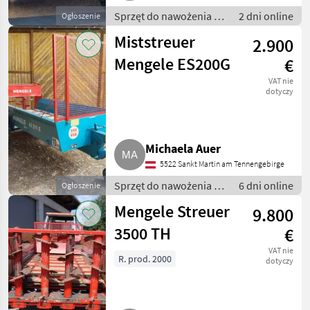
Sprzęt do nawożenia i
2 dni online
Ogłoszenie
nawadniania /
Miststreuer
2.900
Rozsiewacze kompostu
i obornika
Mengele ES200G
€
VAT nie
dotyczy
Michaela Auer
5522 Sankt Martin am Tennengebirge
Sprzęt do nawożenia i
6 dni online
Ogłoszenie
nawadniania /
Mengele Streuer
9.800
Rozsiewacze kompostu
i obornika
3500 TH
€
VAT nie
R. prod. 2000
dotyczy