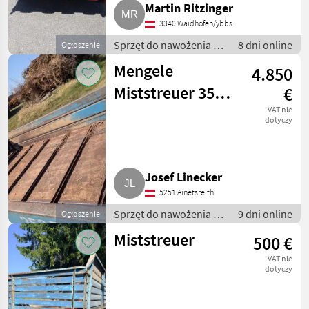
Martin Ritzinger
3340 Waidhofen/ybbs
Sprzęt do nawożenia i
8 dni online
Ogłoszenie
nawadniania /
Mengele
4.850
Rozsiewacze kompostu
i obornika
Miststreuer 350
€
T
VAT nie
dotyczy
Josef Linecker
5251 Ainetsreith
Sprzęt do nawożenia i
9 dni online
Ogłoszenie
nawadniania /
Miststreuer
500 €
Rozsiewacze kompostu
i obornika
VAT nie
dotyczy