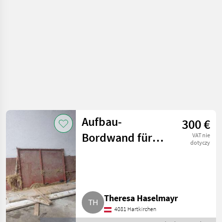
Rozsiewacze
kompostu i
obornika
Aufbau-
300 €
Bordwand für
VAT nie
dotyczy
Miststreuer
Theresa Haselmayr
4081 Hartkirchen