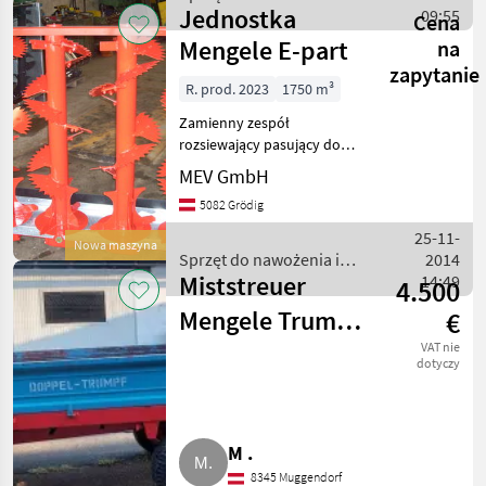
Jednostka
nawadniania / Mengele
09:55
Cena
Mengele E-part
na
zapytanie
R. prod. 2023
1750 m³
Zamienny zespół
rozsiewający pasujący do
rozsiewaczy Mengele o
MEV GmbH
szerokości 1750 mm.
5082 Grödig
Zespół 4-rolkowy z
segmentami frezującymi,
25-11-
Nowa maszyna
przekładnią w kąpieli
Sprzęt do nawożenia i
2014
olejowej i prześw
Miststreuer
nawadniania / Mengele
14:49
4.500
Mengele Trumpf
€
380 VR S 380 VR
VAT nie
dotyczy
M .
8345 Muggendorf