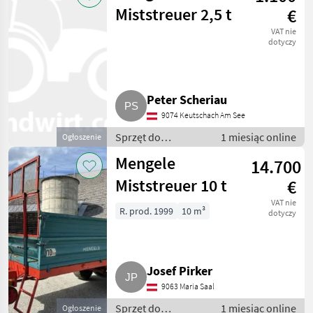
kompostu i obornika
Miststreuer 2,5 t
€
VAT nie
dotyczy
Peter Scheriau
9074 Keutschach Am See
Sprzęt do
1 miesiąc online
Ogłoszenie
nawożenia i
Mengele
14.700
nawadniania /
Rozsiewacze
Miststreuer 10 t
€
kompostu i
VAT nie
obornika
R. prod. 1999
10 m³
dotyczy
Josef Pirker
9063 Maria Saal
Sprzęt do
1 miesiąc online
Ogłoszenie