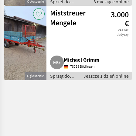
Sprzęt do
3 miesiące online
Ogłoszenie
nawożenia i
Miststreuer
3.000
nawadniania /
Rozsiewacze
Mengele
€
kompostu i
VAT nie
obornika
dotyczy
Michael Grimm
78583 Böttingen
Sprzęt do
Jeszcze 1 dzień online
Ogłoszenie
nawożenia i
nawadniania
/
Rozsiewacze
kompostu i
obornika