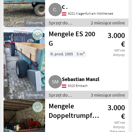
C .
9201 Klagenfurt am Wörthersee
Sprzęt do
2 miesiące online
Ogłoszenie
nawożenia i
Mengele ES 200
3.000
nawadniania /
Rozsiewacze
G
€
kompostu i
VAT nie
obornika
R. prod. 1995
5 m³
dotyczy
Sebastian Manzl
6320 Embach
Sprzęt do
3 miesiące online
Ogłoszenie
nawożenia i
Mengele
3.000
nawadniania /
Rozsiewacze
Doppeltrumpf
€
kompostu i
S350E
VAT nie
obornika
dotyczy
Stara cena