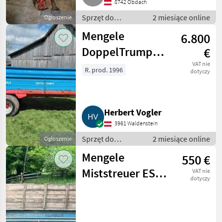
8742 Obdach
Sprzęt do
2 miesiące online
Ogłoszenie
nawożenia i
Mengele
6.800
nawadniania /
Rozsiewacze
DoppelTrumpf S
€
kompostu i
6.800-H
VAT nie
obornika
R. prod. 1996
dotyczy
Herbert Vogler
3961 Waldenstein
Sprzęt do
2 miesiące online
Ogłoszenie
nawożenia i
Mengele
550 €
nawadniania /
Rozsiewacze
Miststreuer ES
VAT nie
kompostu i
dotyczy
300E
obornika