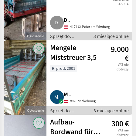
3.500 €
D .
4171 St.Peter am Wimberg
Sprzęt do
3 miesiące online
Ogłoszenie
nawożenia i
Mengele
9.000
nawadniania /
Rozsiewacze
Miststreuer 3,5
€
kompostu i
VAT nie
obornika
R. prod. 2001
dotyczy
M .
8970 Schladming
Sprzęt do
3 miesiące online
Ogłoszenie
nawożenia i
Aufbau-
300 €
nawadniania /
Rozsiewacze
Bordwand für
VAT nie
kompostu i
dotyczy