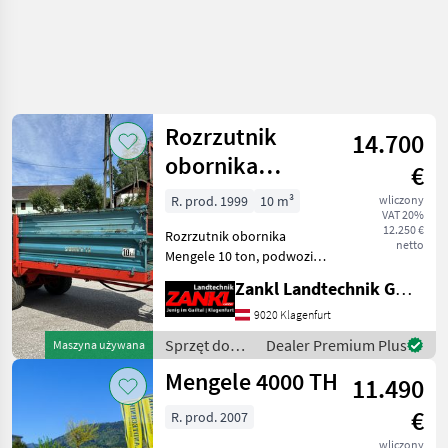
Uściślij
wyszukiwanie
Rozrzutnik
14.700
Kategoria
Kraj
Filtry
4
obornika
€
Mengele
R. prod. 1999
10 m³
wliczony
Pokaż 26
AKTUALNA
Zresetuj
VAT 20%
ŚCIEŻKA
wyników
12.250 €
Rozrzutnik obornika
netto
technika
Mengele 10 ton, podwozie
rolnicza
tandemowe z hamulcem
Zankl Landtechnik GmbH
Sprzet Do
hydraulicznym -Oś
Nawozenia I
tandemowa z 4 oponami
9020 Klagenfurt
Nawadniania
15.0/55-17 w dobrym stanie
Sprzęt do
Dealer Premium Plus
Maszyna używana
Rozsiewacze
-Hydrauliczna podłoga
nawożenia i
Kompostu I
Mengele 4000 TH
zgarniaj
11.490
Obornika
nawadniania
/ Mengele
Mengele
€
R. prod. 2007
wliczony