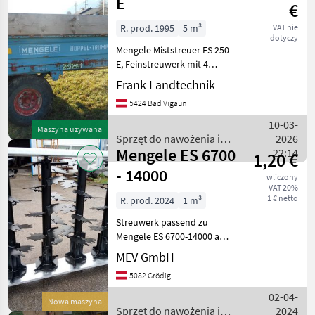
E
dealerów
drobne
€
R. prod. 1995
5 m³
VAT nie
dotyczy
Mengele Miststreuer ES 250
E, Feinstreuwerk mit 4
stehende Walzen, Bereifung
Frank Landtechnik
11.5/80-15, Gelenkwelle, ....
5424 Bad Vigaun
Guter Zustand! Liczba osi: 1
oś, Hamulec: Hamulec
10-03-
Maszyna używana
linowy Spr
Sprzęt do nawożenia i
2026
Mengele ES 6700
nawadniania / Mengele
22:14
1,20 €
- 14000
wliczony
VAT 20%
1 € netto
R. prod. 2024
1 m³
Streuwerk passend zu
Mengele ES 6700-14000 ab.
ca. Baujahr 1998 mit 2m
MEV GmbH
Brücke Geteilter antrieb bei
5082 Grödig
Eingangsgetriebe,
Durchgang 1300 mm, Direkt
02-04-
Nowa maszyna
antrieb, gibt es auc
Sprzęt do nawożenia i
2024