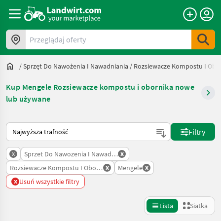
Przeglądaj oferty
/
Sprzęt Do Nawożenia I Nawadniania
/
Rozsiewacze Kompostu I Obo
Kup Mengele Rozsiewacze kompostu i obornika nowe
lub używane
Tak sortuje się na Landwirt.com
Filtry
x
x
Sprzet Do Nawozenia I Nawadniania
x
x
Rozsiewacze Kompostu I Obornika
Mengele
x
Usuń wszystkie filtry
Lista
Siatka