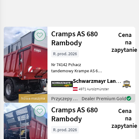
Uściślij
wyszukiwanie
Cramps AS 680
Cena
Kategoria
Kraj
Filtry
4
Rambody
na
zapytanie
R. prod. 2026
Pokaż 12
AKTUALNA
Zresetuj
ŚCIEŻKA
wyników
Nr 74142 Pchacz
technika
tandemowy Krampe AS 680
rolnicza
RAMBODY Podwozie: Pakiet
Schwarzmayr Landtechnik GmbH - Aurolzmünster
40 km/h dla Niemiec, zawór
Przyczepy
ALB, dopuszczalna masa
4971 Aurolzmünster
Przyczepy Z
całkowita 22 t
Przesuwna
Przyczepy /
Dealer Premium Gold
Nowa maszyna
amortyzowany zaczep
Sciana
Krampe
Cramps AS 680
holowniczy Z
Cena
Krampe
Rambody
na
WYBIERZ
zapytanie
KATEGORIĘ
R. prod. 2026