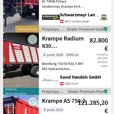
Krampe
Nr 73938 Pchacz
tandemowy Krampe AS 680
RAMBODY Podwozie: Pakiet
Fliegl
Schwarzmayr Landtechnik GmbH - Aurolzmünster
40 km/h dla Niemiec, zawór
ALB, dopuszczalna masa
4971 Aurolzmünster
Brantner
całkowita 22 t
Przyczepy /
Dealer Premium Gold
Nowa maszyna
amortyzowany zaczep
Krampe
Pühringer
Krampe Radium
holowniczy Z
82.800
830
Krone
€
Häckselwagen
R. prod. 2026
2990 cm
wliczony
Pronar
VAT 20%
69.000 €
Bereifung 710/50 R30, 5 BKT
netto
Pokaż
693 Hydraulisches
wszystkie
Fahrwerk
Swed Handels GmbH
19
Nachlauflenkachse mit
Vorbereitung elektronische
3383 Hürm
MODEL
Zwangslenkung
maszyna
Przyczepy /
Dealer Premium Plus
demonstracyjna
Verteilerwalzen Kratzboden
Krampe
Krampe AS 750.2
mit 14 x 50 Kette
121.285,20
AS 680
€
R. prod. 2023
Rambody