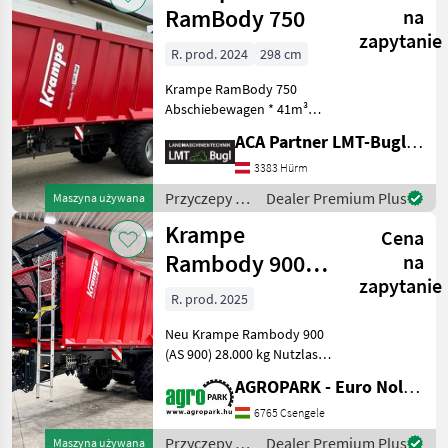
RamBody 750
na
zapytanie
R. prod. 2024
298 cm
Krampe RamBody 750
Abschiebewagen * 41m³
Ladevolumen Wassermaß *
ACA Partner LMT-Bugl GmbH
7, 5 m Brückenlänge * BPW-
Achsaggregat mit
3383 Hürm
Luftfahrfederung * 2.Achse
Przyczepy /
Dealer Premium Plus
Maszyna używana
mit Zwangslenkung *
Krampe
Krampe
gefede
Cena
Rambody 900
na
zapytanie
(AS 900)
R. prod. 2025
UNUSED 28 ton,
Neu Krampe Rambody 900
push off tra
(AS 900) 28.000 kg Nutzlast,
Premium-
AGROPARK - Euro Noliker Kft.
Schubbodenanhänger mit
hydraulischer Heckklappe,
6765 Csengele
45, 3 m³, Zwangslenkachse,
Przyczepy /
Dealer Premium Plus
Maszyna używana