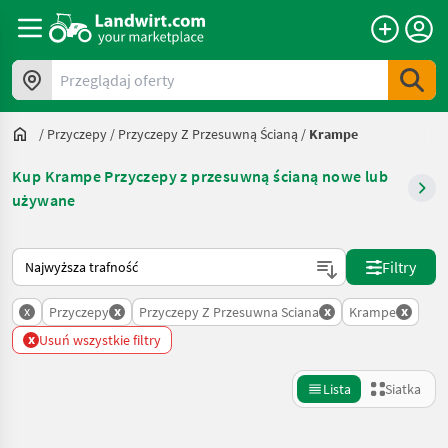
Przeglądaj oferty
/
Przyczepy
/
Przyczepy Z Przesuwną Ścianą
/
Krampe
Kup Krampe Przyczepy z przesuwną ścianą nowe lub
używane
Tak sortuje się na Landwirt.com
Filtry
x
x
x
x
Przyczepy
Przyczepy Z Przesuwna Sciana
Krampe
x
Usuń wszystkie filtry
Lista
Siatka