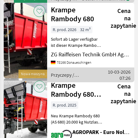
Druckluftbremse, LED, 40
Krampe
Krampe
km/h,
Cena
Rambody 680
na
zapytanie
R. prod. 2026
32 m³
Sofort ab Lager verfügbar
ist dieser Krampe Rambody
680 mit folgender
ZG Raiffeisen Technik GmbH Agrartechnik Donaueschingen
Ausstattung: -
78166 Donaueschingen
Transportvolumen mit
60cm Aufsatz: 32, 0 m³ -
10-03-2026
Nowa maszyna
Przyczepy /
Bereifung 710/50 R 26, 5/
07:26
Krampe
Profil FL 6
Krampe
Cena
Rambody 680
na
zapytanie
(AS 680)
R. prod. 2025
UNUSED 20 ton
Neu Krampe Rambody 680
capacity prem
(AS 680) 20.000 kg Nutzlast,
Premium-
AGROPARK - Euro Noliker Kft.
Schubkippanhänger, 32 m³,