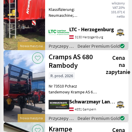
wliczony
VAT 20%
Klassifizierung:
MARKETPLACE
101.071 €
Neumaschine;
netto
Oferty
Ogłoszenia
Seriennummer/Fahrgestellnummer:
Marketplace
dealerów
drobne
WO09318224P1K59805;
LTC - Herzogenburg
Höchstgeschwindigkeit
3130 Herzogenburg
(km/h): 40; Typ der
Anhängerbremse:
Przyczepy /
Dealer Premium Gold
Nowa maszyna
Pneumatisch; Anhängeart:
Krampe
Cramps AS 680
Cena
Rambody
na
zapytanie
R. prod. 2026
Nr 73510 Pchacz
tandemowy Krampe AS 680
RAMBODY Podwozie Pakiet
Schwarzmayr Landtechnik GmbH - Gampern
40 km/h dla Niemiec, zawór
ALB, dopuszczalna masa
4851 Gampern
całkowita 22 t
Przyczepy /
Dealer Premium Gold
Nowa maszyna
amortyzowany zaczep
Krampe
Krampe
holowniczy ZV
Cena