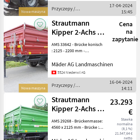
17-04-2024
Nutzlast : 1
Przyczepy /
15:45
Nowa maszyna
Strautmann
Strautmann
Cena
Kipper 2-Achs 3-
na
zapytanie
Seit STK 1402
AMS 33642 - Brücke konisch
Luft
: 2125 - 2200 mm -
Plattformlänge : 4560 mm -
Gesamtlänge : 6360 mm -
Mäder AG Landmaschinen
Brückenhöhe : 1140 mm -
5524 Niederwil AG
Gesamthöhe : 2380 mm -
16-04-2024
Nutzlast : 1
Przyczepy /
14:11
Nowa maszyna
Strautmann
Strautmann
23.293
Kipper 2-Achs 3-
€
Seit STK 1302
Stawka
AMS 29268 - Brückenmasse:
normalna
4560 x 2125 mm - Brücke :
(8,1 %)
konisch 70 mm -
21.547,64 €
netto
Brückenhöhe : 1180 mm -