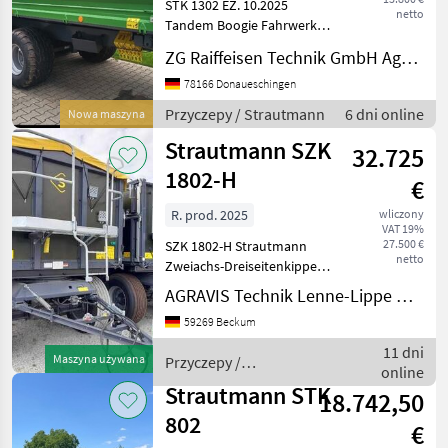
STK 1302 EZ. 10.2025
netto
Tandem Boogie Fahrwerk
Fliegl
ADR 40 km/h Bereifung
ZG Raiffeisen Technik GmbH Agrartechnik Donaueschingen
500/50-17 Trelleborg AW
Brantner
309 2-Leitungs
78166 Donaueschingen
Druckluftbremse mit ALB
Przyczepy / Strautmann
6 dni online
Nowa maszyna
Pronar
Anhängekupplung 2 Gang
Strautmann SZK
Stützfuß mech
32.725
Pühringer
1802-H
€
Fuhrmann
R. prod. 2025
wliczony
VAT 19%
27.500 €
SZK 1802-H Strautmann
Pokaż
netto
Zweiachs-Dreiseitenkipper
wszystkie
SZK 1802-H Basismaschine
51
AGRAVIS Technik Lenne-Lippe GmbH
SZK 1802-H Holzaufbau
59269 Beckum
Allgemeine
MODEL
Betriebserlaubnis 40 km/h
11 dni
Maszyna używana
Przyczepy /
Bremsachsen (BPW) Spur
online
Strautmann
2000 m
Strautmann STK
18.742,50
SZK
802
1802-
€
H