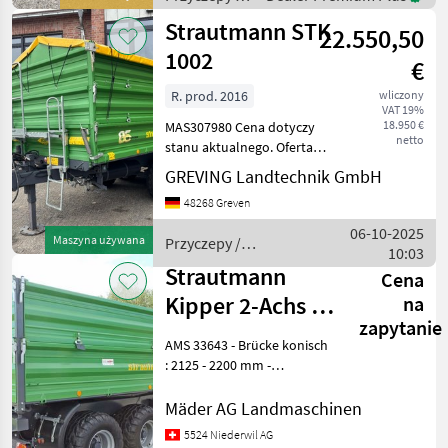
Rückfahrautomatik 25km/h
Strautmann
Strautmann STK
22.550,50
1002
€
R. prod. 2016
wliczony
VAT 19%
18.950 €
MAS307980 Cena dotyczy
netto
stanu aktualnego. Oferta
nie jest wiążąca.
GREVING Landtechnik GmbH
Zastrzegamy sobie prawo
48268 Greven
do błędów, zmian oraz
wcześniejszej sprzedaży.
06-10-2025
Maszyna używana
Przyczepy /
Wszystkie informacje
10:03
Strautmann
podano
Strautmann
Cena
Kipper 2-Achs 3-
na
zapytanie
Seit STK 1402
AMS 33643 - Brücke konisch
Luft
: 2125 - 2200 mm -
Plattformlänge : 4560 mm -
Gesamtlänge : 6360 mm -
Mäder AG Landmaschinen
Brückenhöhe : 1140 mm -
5524 Niederwil AG
Gesamthöhe : 2380 mm -