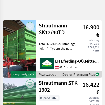
Uściślij
wyszukiwanie
Strautmann
16.900
Kategoria
Kraj
Filtry
4
SK12/40TD
€
wliczony
Pokaż 11
AKTUALNA
12to HZG; Druckluftanlage,
Zresetuj
VAT 20%
ŚCIEŻKA
wyników
14.083,33 €
40km/h Typenschein,
netto
technika
Silieraufbau mit Hydr.
rolnicza
Rückwand 500/50R17 Räder
LH Eferding-OÖ.Mitte, Landtechnik Hofkirchen
Wywrotka 3 stronna, Liczba
Przyczepy
osi: Oś tandemowa,
4716 Hofkirchen
Przyczepy
Nabudowa: Stal, Hamulec:
Wywrotki
Przyczepy /
Dealer Premium Plus
Maszyna używana
H
Strautmann
Strautmann
Strautmann STK
16.422
1302
WYBIERZ
€
KATEGORIĘ
R. prod. 2025
wliczony
VAT 19%
Strautmann
13.800 €