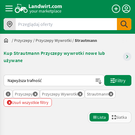
Przeglądaj oferty
/
Przyczepy
/
Przyczepy Wywrotki
/
Strautmann
Kup Strautmann Przyczepy wywrotki nowe lub
używane
Tak sortuje się na Landwirt.com
Filtry
x
x
x
x
Przyczepy
Przyczepy Wywrotki
Strautmann
x
Usuń wszystkie filtry
Lista
Siatka