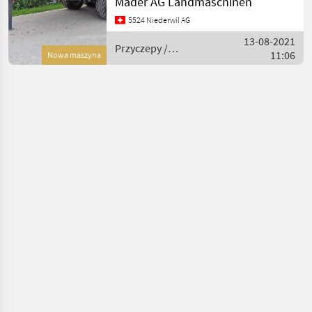
Mäder AG Landmaschinen
Gesamtlänge : 6360 mm -
5524 Niederwil AG
Kipplager : zentrale
13-08-2021
Verstellung - Stützfus
Przyczepy /
11:06
Nowa maszyna
Strautmann