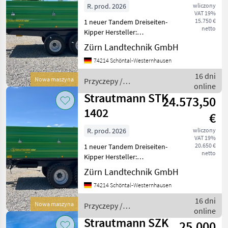
R. prod. 2026
wliczony
VAT 19%
MARKETPLACE
15.750 €
1 neuer Tandem Dreiseiten-
netto
Kipper Hersteller:
Oferty
Ogłoszenia
Marketplace
Strautmann Baujahr: 2026
dealerów
Zürn Landtechnik GmbH
drobne
zul Gesamtgewicht: 8000 kg
74214 Schöntal-Westernhausen
Nutzlast: ca. 5200 kg
Seriennummer:W09100534T0S38658
16 dni
Nowa maszyna
Przyczepy /
Erfassungsn
online
Strautmann
Strautmann STK
24.573,50
1402
€
R. prod. 2026
wliczony
VAT 19%
20.650 €
1 neuer Tandem Dreiseiten-
netto
Kipper Hersteller:
Strautmann Modell: STK
Zürn Landtechnik GmbH
102 Baujahr: 2026 zul.
74214 Schöntal-Westernhausen
Gesamtgewicht: 14.000 kg
Nutzlast: 10.600 kg
16 dni
Nowa maszyna
Przyczepy /
Seriennummer:
online
Strautmann
W09148534T
Strautmann SZK
25.000