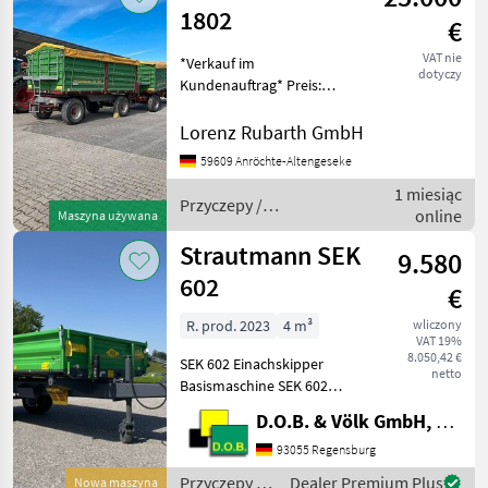
1802
€
VAT nie
*Verkauf im
dotyczy
Kundenauftrag* Preis:
21.000€ zzgl. MwSt Baujahr:
2012 gebrauchter
Lorenz Rubarth GmbH
Strautmann SZK 1802 -
59609 Anröchte-Altengeseke
18.000 kg zulässiges
1 miesiąc
Gesamtgewicht - Plane - 2-
Przyczepy /
online
Leitungs Druck
Maszyna używana
Strautmann
Strautmann SEK
9.580
602
€
R. prod. 2023
4 m³
wliczony
VAT 19%
8.050,42 €
SEK 602 Einachskipper
netto
Basismaschine SEK 602
Einzel-Betriebserlaubnis 25
D.O.B. & Völk GmbH, Filiale Regensburg
km/h Länderausrüstung DE
25km/h Einzelachse mit
93055 Regensburg
Auflaufbremse für
Przyczepy /
Dealer Premium Plus
Nowa maszyna