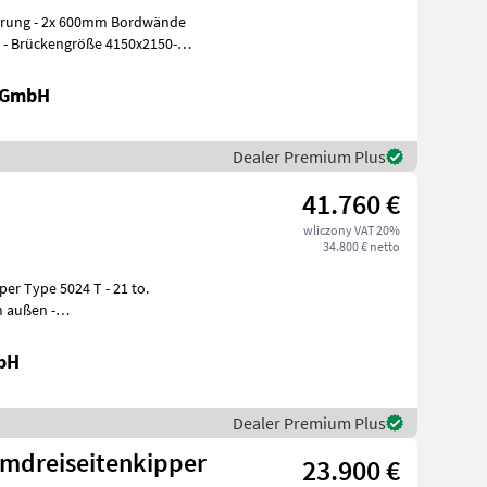
sierung - 2x 600mm Bordwände
n - Brückengröße 4150x2150-
k GmbH
Dealer Premium Plus
41.760 €
wliczony VAT 20%
34.800 € netto
verriege
bH
Dealer Premium Plus
emdreiseitenkipper
23.900 €