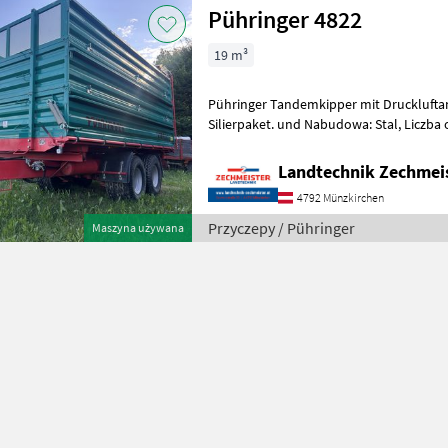
Pühringer 4822
19 m³
Pühringer Tandemkipper mit Druckluft
Silierpaket. und Nabudowa: Stal, Liczb
3 stronna, Hydrauliczna blokada ścia
Landtechnik Zechmei
4792 Münzkirchen
Przyczepy / Pühringer
Maszyna używana