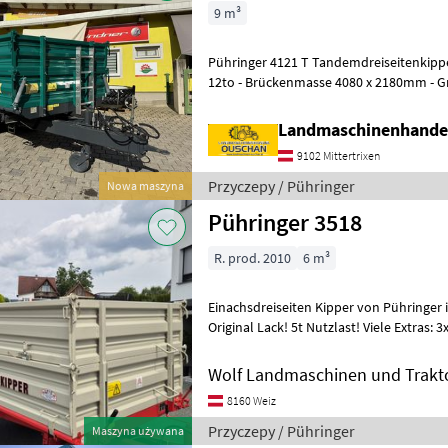
9 m³
Pühringer 4121 T Tandemdreiseitenkippe
12to - Brückenmasse 4080 x 2180mm - Grundbordwand 500mm -
Aufsatzbordwand 500mm - Schotterkl
Landmaschinenhande
9102 Mittertrixen
Przyczepy / Pühringer
Nowa maszyna
Pühringer 3518
R. prod. 2010
6 m³
Einachsdreiseiten Kipper von Pühringer 
Original Lack! 5t Nutzlast! Viele Extras
abklappbar! Wände 50
Wolf Landmaschinen und Trakt
8160 Weiz
Przyczepy / Pühringer
Maszyna używana