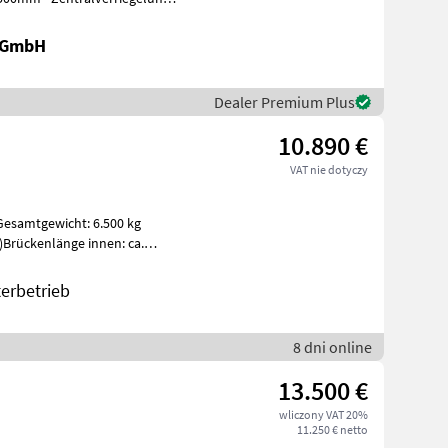
k GmbH
Dealer Premium Plus
10.890 €
VAT nie dotyczy
Gesamtgewicht: 6.500 kg
 t)Brückenlänge innen: ca.
erbetrieb
8 dni online
13.500 €
wliczony VAT 20%
11.250 € netto