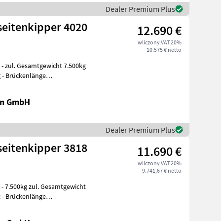
Dealer Premium Plus
seitenkipper 4020
12.690 €
wliczony VAT 20%
10.575 € netto
g
g - Brückenlänge
en GmbH
Dealer Premium Plus
seitenkipper 3818
11.690 €
wliczony VAT 20%
9.741,67 € netto
t
t - Brückenlänge