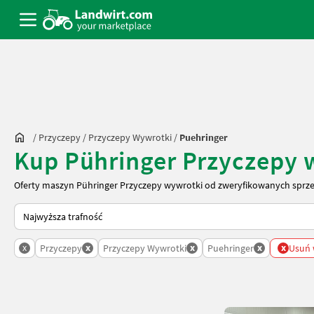
/
Przyczepy
/
Przyczepy Wywrotki
/
Puehringer
Kup Pühringer Przyczepy
Oferty maszyn Pühringer Przyczepy wywrotki od zweryfikowanych sprz
Tak sortuje się na Landwirt.com
x
x
x
x
x
Przyczepy
Przyczepy Wywrotki
Puehringer
Usuń w