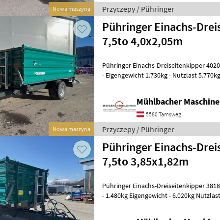
Przyczepy / Pühringer
Nowa maszyna
Pühringer Einachs-Drei
7,5to 4,0x2,05m
Pühringer Einachs-Dreiseitenkipper 4020 - zul. Gesamtgewicht 7.500k
- Eigengewicht 1.730kg - Nutzlast 5.770k
4000x2050mm - Innenmaße LxB 3930
Mühlbacher Maschin
5580 Tamsweg
Przyczepy / Pühringer
Nowa maszyna
Pühringer Einachs-Drei
7,5to 3,85x1,82m
Pühringer Einachs-Dreiseitenkipper 3818 - 7.500kg zul. Gesamtgewich
- 1.480kg Eigengewicht - 6.020kg Nutzlas
3850x1820mm - Innenmaße LxB 378