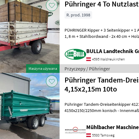
Pühringer 4 To Nutzlast
R. prod. 1998
PÜHRINGER Kipper + 3 Seitenkipper + 1 A
1, 8 m + Stahlbordwand - 2x 40 cm + Ho
Gesamtgewicht 5100 kg + Nutzlast
BULLA Landtechnik 
4595 Waldneukirchen
Przyczepy / Pühringer
Maszyna używana
Pühringer Tandem-Drei
4,15x2,15m 10to
Pühringer Tandem-Dreiseitenkipper 4121T - Plat
4150x2150/2250mm konisch - Innenma
konisch - abgerundeter Boden 5mm - 
Mühlbacher Maschin
5580 Tamsweg