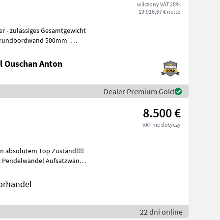
wliczony VAT 20%
19.916,67 € netto
r - zulässiges Gesamtgewicht
l Ouschan Anton
Dealer Premium Gold
8.500 €
VAT nie dotyczy
in absolutem Top Zustand!!!!
: 3x Pendelwände! Aufsatzwände
orhandel
22 dni online