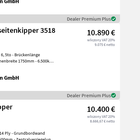
en GmbH
Dealer Premium Plus
seitenkipper 3518
10.890 €
wliczony VAT 20%
9.075 € netto
ckenlänge
en GmbH
Dealer Premium Plus
pper
10.400 €
wliczony VAT 20%
8.666,67 € netto
17 14 Ply - Grundbordwand
00mm - Zentralverriegelung