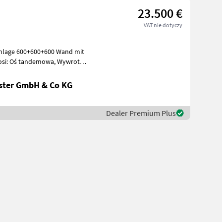
23.500 €
VAT nie dotyczy
anlage 600+600+600 Wand mit
a osi: Oś tandemowa, Wywrotka
ster GmbH & Co KG
Dealer Premium Plus