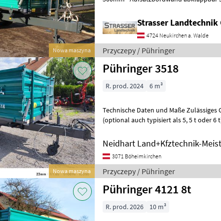
hinten - Bordwandhebefedern - 2
Strasser Landtechni
4724 Neukirchen a. Walde
Przyczepy / Pühringer
Nowa maszyna
Pühringer 3518
R. prod. 2024
6 m³
Technische Daten und Maße Zulässiges 
(optional auch typisiert als 5, 5 t oder 6
3.500 mm , Brückenbreite innen: ca 1.
Neidhart Land+Kfztechnik-Meist
3071 Böheimkirchen
Przyczepy / Pühringer
Nowa maszyna
Pühringer 4121 8t
R. prod. 2026
10 m³