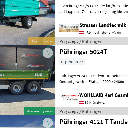
- Bereifung: 500/50 x 17 - 25 km/h Typi
abklappbar - Zentralverriegelung hinte
2250mm (konisch) - Bordwand
Strasser Landtechni
4724 Neukirchen a. Walde
Przyczepy / Pühringer
Nowa maszyna
Pühringer 5024T
R. prod. 2023
Pühringer 5024T - Tandem-Dreiseitenkipper Type 5024 T - 21 to.
Gesamtgewicht - Plateau 5000 x 2480mm außen -
Bordwandhebefedern - seitl. Zentral
WOHLLAIB Karl Gesm
6934 Sulzberg
Przyczepy / Pühringer
Maszyna używana
Pühringer 4121 T Tand