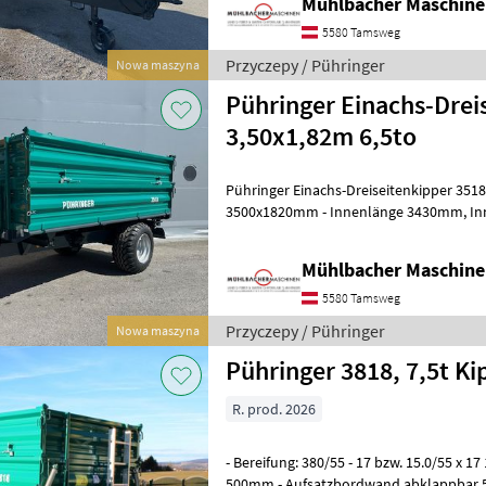
Mühlbacher Maschin
5580 Tamsweg
Przyczepy / Pühringer
Nowa maszyna
Pühringer Einachs-Drei
3,50x1,82m 6,5to
Pühringer Einachs-Dreiseitenkipper 3518 6, 5to - Brü
3500x1820mm - Innenlänge 3430mm, Innenbreite 1750mm - 6.500kg
zul. Gesamtgewicht - 1.220kg Eigenge
Mühlbacher Maschin
5580 Tamsweg
Przyczepy / Pühringer
Nowa maszyna
Pühringer 3818, 7,5t Ki
R. prod. 2026
- Bereifung: 380/55 - 17 bzw. 15.0/55 x 
500mm - Aufsatzbordwand abklappbar 5