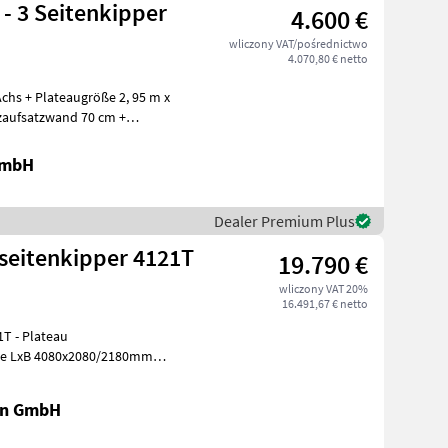
 - 3 Seitenkipper
4.600 €
wliczony VAT/pośrednictwo
4.070,80 € netto
chs + Plateaugröße 2, 95 m x
lzaufsatzwand 70 cm +
GmbH
Dealer Premium Plus
seitenkipper 4121T
19.790 €
wliczony VAT 20%
16.491,67 € netto
eau
ße LxB 4080x2080/2180mm
Bordwandhebefede
en GmbH