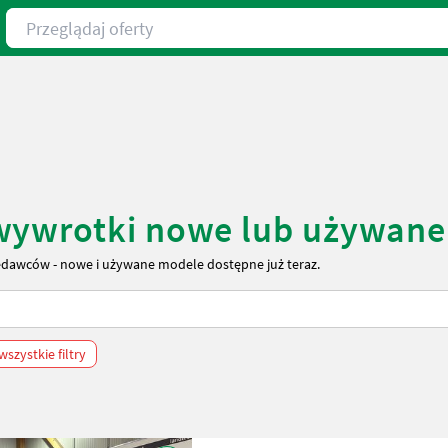
Przeglądaj oferty
 wywrotki nowe lub używane
edawców - nowe i używane modele dostępne już teraz.
szystkie filtry