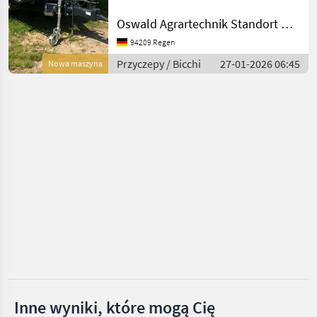
Nabudowa: Stal, Ochrona
Fliegl
podczas jazdy do tyłu, :
Oswald Agrartechnik Standort Regen
Wywrotka 3 stronna
Brantner
94209 Regen
Przyczepy Przyczepy
wywrotki
Przyczepy / Bicchi
27-01-2026 06:45
Nowa maszyna
Pronar
Pühringer
Fuhrmann
Pokaż
wszystkie
51
MARKETPLACE
Oferty
Ogłoszenia
Marketplace
dealerów
drobne
Inne wyniki, które mogą Cię