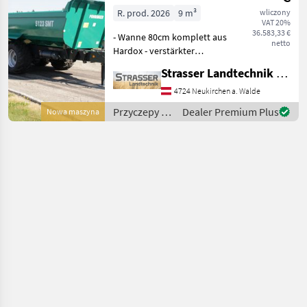
20t
R. prod. 2026
9 m³
wliczony
VAT 20%
36.583,33 €
- Wanne 80cm komplett aus
netto
Hardox - verstärkter
Muldenkörper mit
Strasser Landtechnik GmbH
doppelter Anzahl an
Versteifungen unten -
4724 Neukirchen a. Walde
Schotterklappe 400mm
Przyczepy /
Dealer Premium Plus
Nowa maszyna
(Pendelbordwand oben mit
Pühringer
erhöhtem Dr