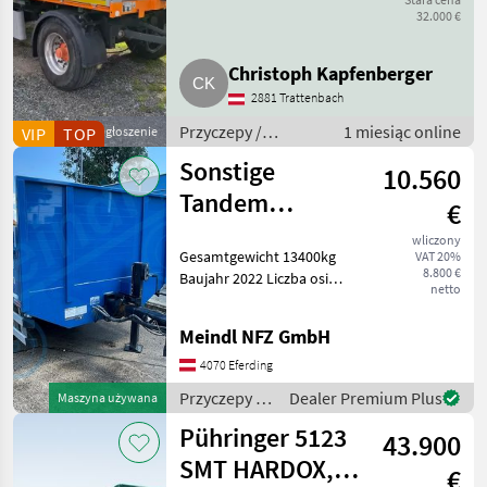
MwSt.
32.000 €
ausweisbar
Christoph Kapfenberger
2881 Trattenbach
Przyczepy /
1 miesiąc online
VIP
TOP
Ogłoszenie
Przyczepy wywrotki
Sonstige
10.560
Tandem
€
Baustoffanhänger
wliczony
Gesamtgewicht 13400kg
VAT 20%
8.800 €
Baujahr 2022 Liczba osi
netto
(konfiguracja): Oś
tandemowa, Hamulec
Meindl NFZ GmbH
pneumatyczny z
regulatorem siły
4070 Eferding
hamowania, Hamulec:
Przyczepy /
Dealer Premium Plus
Maszyna używana
Hamulec pneumatyczny,
Sonstige
Wysuwany
Pühringer 5123
43.900
SMT HARDOX,
€