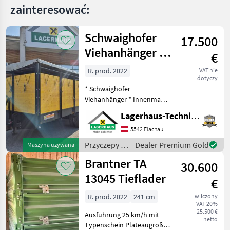
zainteresować:
Schwaighofer
17.500
Viehanhänger /
€
Viehhänger VAH
R. prod. 2022
VAT nie
dotyczy
500
* Schwaighofer
Viehanhänger * Innenmaß
5x2, 3 * hydraulische
Lagerhaus-Technik Flachau
Heckklappe mit
Außenbedienung und
5542 Flachau
Drosselventilen * Deichsel
Przyczepy /
Dealer Premium Gold
Maszyna używana
hydraulisch Ausschiebbar
Schwaighofer
Brantner TA
mit hydraulische
30.600
13045 Tieflader
€
R. prod. 2022
241 cm
wliczony
VAT 20%
25.500 €
Ausführung 25 km/h mit
netto
Typenschein Plateaugröße