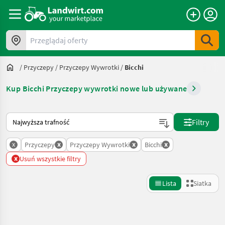
Przeglądaj oferty
/
Przyczepy
/
Przyczepy Wywrotki
/
Bicchi
Kup Bicchi Przyczepy wywrotki nowe lub używane
Tak sortuje się na Landwirt.com
Filtry
x
x
x
x
Przyczepy
Przyczepy Wywrotki
Bicchi
x
Usuń wszystkie filtry
Lista
Siatka