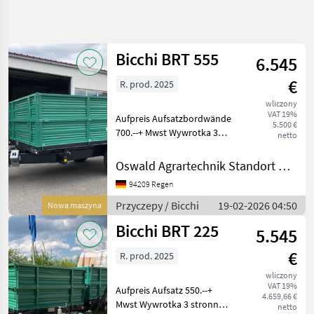
Uściślij
wyszukiwanie
Bicchi BRT 555
6.545
Kategoria
Kraj
Filtry
4
€
R. prod. 2025
wliczony
Pokaż 2
AKTUALNA
Zresetuj
VAT 19%
Aufpreis Aufsatzbordwände
ŚCIEŻKA
wyników
5.500 €
700.--+ Mwst Wywrotka 3
netto
technika
stronna, Nabudowa: Stal,
rolnicza
Wahadłowe ściany skrzyni,
Oswald Agrartechnik Standort Regen
Przyczepy
Ochrona podczas jazdy do
94209 Regen
tyłu, : Wywrotka 3 stronna
Przyczepy
Wywrotki
Przyczepy Przyc
Przyczepy / Bicchi
19-02-2026 04:50
Nowa maszyna
Bicchi
Bicchi BRT 225
5.545
WYBIERZ
€
R. prod. 2025
KATEGORIĘ
wliczony
VAT 19%
Bicchi
Aufpreis Aufsatz 550.--+
4.659,66 €
Mwst Wywrotka 3 stronna,
netto