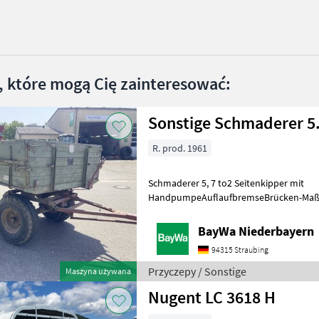
, które mogą Cię zainteresować:
Sonstige Schmaderer 5
R. prod. 1961
Schmaderer 5, 7 to2 Seitenkipper mit
HandpumpeAuflaufbremseBrücken-Maße: 
64mStahlunterbauHolzboden und Bor
Teil erneuert werden
BayWa Niederbayern
94315 Straubing
Przyczepy / Sonstige
Maszyna używana
Nugent LC 3618 H