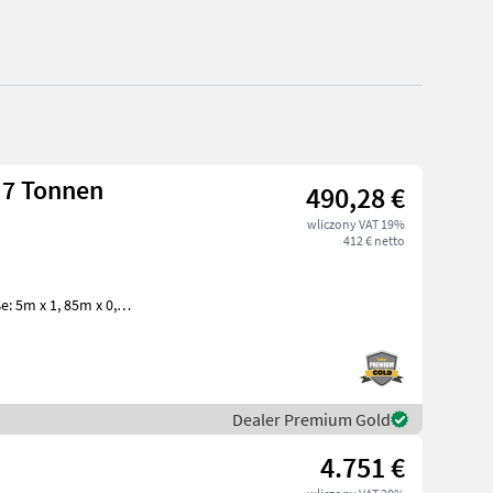
.7 Tonnen
490,28 €
wliczony VAT 19%
412 € netto
5m x 1, 85m x 0,
dwändeHolzboden muss zum
Dealer Premium Gold
4.751 €