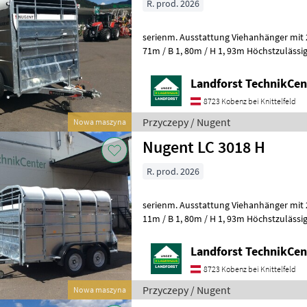
R. prod. 2026
serienm. Ausstattung Viehanhänger mit
71m / B 1, 80m / H 1, 93m Höchstzulässi
Eigengewicht ca. 1.250 kg / Nutzlast
Landforst TechnikCent
8723 Kobenz bei Knittelfeld
Przyczepy / Nugent
Nowa maszyna
Nugent LC 3018 H
R. prod. 2026
serienm. Ausstattung Viehanhänger mit
11m / B 1, 80m / H 1, 93m Höchstzulässi
Eigengewicht ca. 1.180 kg / Nutzlast
Landforst TechnikCent
8723 Kobenz bei Knittelfeld
Przyczepy / Nugent
Nowa maszyna