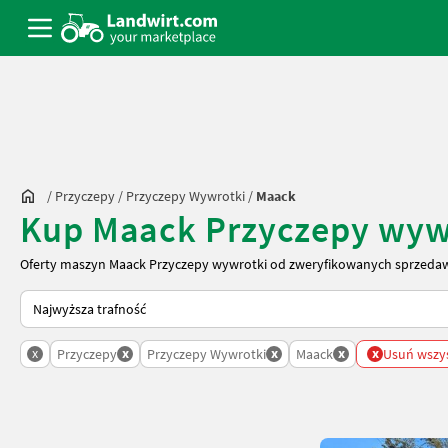
/
Przyczepy
/
Przyczepy Wywrotki
/
Maack
Kup Maack Przyczepy wyw
Oferty maszyn Maack Przyczepy wywrotki od zweryfikowanych sprzedaw
Tak sortuje się na Landwirt.com
x
x
x
x
x
Przyczepy
Przyczepy Wywrotki
Maack
Usuń wszyst