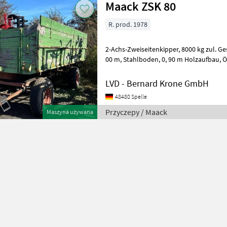
Maack ZSK 80
R. prod. 1978
2-Achs-Zweiseitenkipper, 8000 kg zul. Ges.-Gew., Brückenmaß: 5, 00 x 2,
00 m, Stahlboden, 0, 90 m Holzaufbau, Öl-Kippung, Kornschieber,
Auflaufbremse, mit ABE, Wywrotka
LVD - Bernard Krone GmbH
48480 Spelle
Przyczepy / Maack
Maszyna używana