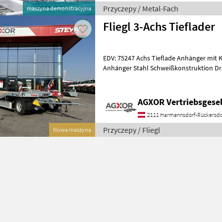
Przyczepy / Metal-Fach
maszyna demonstracyjna
Fliegl 3-Achs Tieflader
EDV: 75247 Achs Tieflade Anhänger mit Kröpfung Fahrgestell Tieflade
Anhänger Stahl Schweißkonstruktion Dr
Kugeldrehkranz Heckabstüt
AGXOR Vertriebsgesel
2111 Harmannsdorf-Rückersdo
Przyczepy / Fliegl
Nowa maszyna