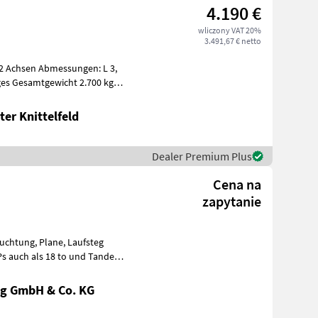
4.190 €
wliczony VAT 20%
3.491,67 € netto
 2 Achsen Abmessungen: L 3,
ges Gesamtgewicht 2.700 kg
er Knittelfeld
Dealer Premium Plus
Cena na
zapytanie
g GmbH & Co. KG