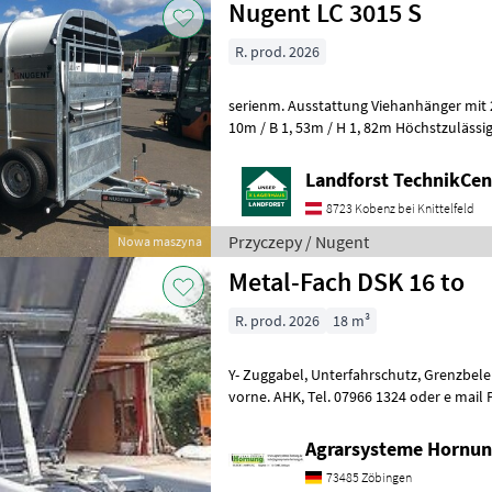
Nugent LC 3015 S
R. prod. 2026
serienm. Ausstattung Viehanhänger mit
10m / B 1, 53m / H 1, 82m Höchstzulässi
Eigengewicht ca. 810 kg / Nutzlast 1.
Landforst TechnikCent
8723 Kobenz bei Knittelfeld
Przyczepy / Nugent
Nowa maszyna
Metal-Fach DSK 16 to
R. prod. 2026
18 m³
Y- Zuggabel, Unterfahrschutz, Grenzbeleuchtung, Plane, Laufsteg
vorne. AHK, Tel. 07966 1324 oder e mail Ps auch als 18 to und Tandem
Liczba osi: 2 osie, Wahadłowe ś
Agrarsysteme Hornun
73485 Zöbingen