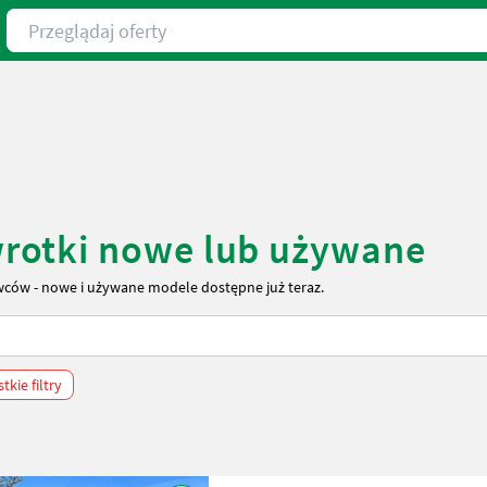
Przeglądaj oferty
rotki nowe lub używane
ców - nowe i używane modele dostępne już teraz.
kie filtry