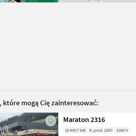
, które mogą Cię zainteresować:
Maraton 2316
10 KM/7 kW
R. prod. 2007
1000 h