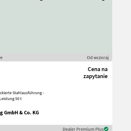
we
Od wczoraj
Cena na
zapytanie
mm - Leistung 50 t
g GmbH & Co. KG
Dealer Premium Plus