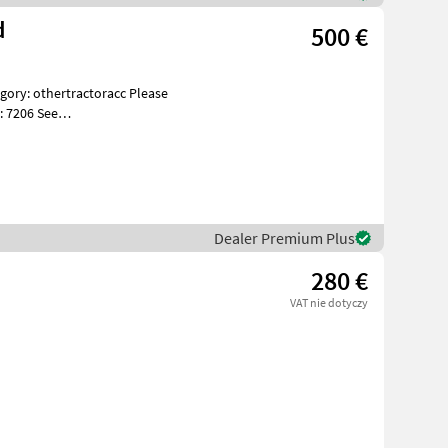
d
500 €
: 7206 See
es Beskri
Dealer Premium Plus
280 €
VAT nie dotyczy