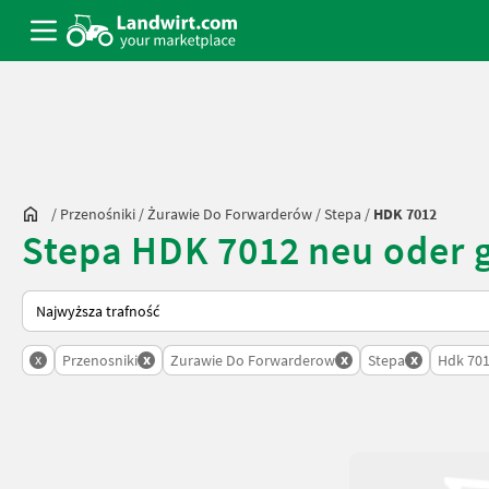
/
Przenośniki
/
Żurawie Do Forwarderów
/
Stepa
/
HDK 7012
Stepa HDK 7012 neu oder 
Tak sortuje się na Landwirt.com
x
x
x
x
Przenosniki
Zurawie Do Forwarderow
Stepa
Hdk 70