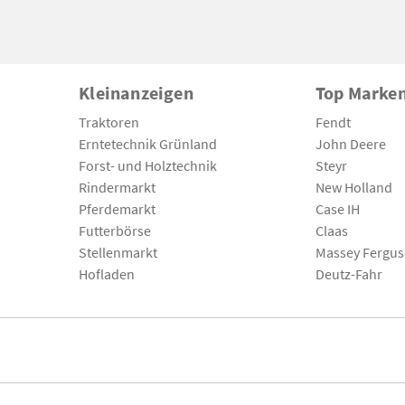
Kleinanzeigen
Top Marke
Traktoren
Fendt
Erntetechnik Grünland
John Deere
Forst- und Holztechnik
Steyr
Rindermarkt
New Holland
Pferdemarkt
Case IH
Futterbörse
Claas
Stellenmarkt
Massey Fergu
Hofladen
Deutz-Fahr