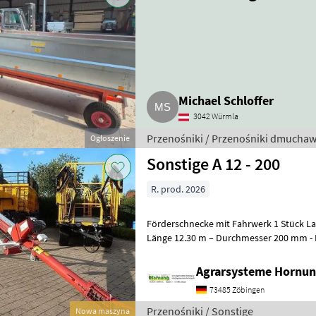
Michael Schloffer
3042 Würmla
Przenośniki / Przenośniki dmucha
Ogłoszenie
Sonstige A 12 - 200
R. prod. 2026
Förderschnecke mit Fahrwerk 1 Stück Lackierte Stahlausführung -
Länge 12.30 m – Durchmesser 200 
Agrarsysteme Hornun
73485 Zöbingen
Przenośniki / Sonstige
Nowa maszyna