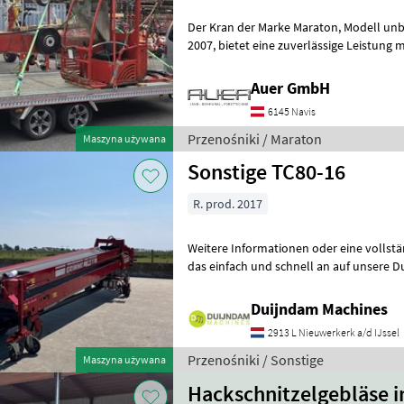
Der Kran der Marke Maraton, Modell unbekannt, aus dem Baujahr
2007, bietet eine zuverlässige Leistung mit einer Motorstärke von 10
PS. Mit insgesamt 1000 Betriebsstu
Auer GmbH
6145 Navis
Przenośniki / Maraton
Maszyna używana
Sonstige TC80-16
R. prod. 2017
Weitere Informationen oder eine vollst
das einfach und schnell an auf unsere D
können uns auch anrufen.Alle zu
Duijndam Machines
2913 L Nieuwerkerk a/d IJssel
Przenośniki / Sonstige
Maszyna używana
Hackschnitzelgebläse i