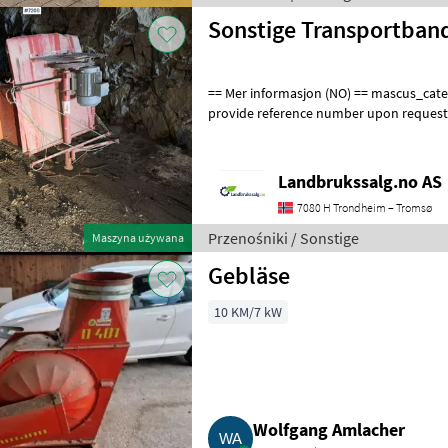
Sonstige Transportban
== Mer informasjon (NO) == mascus_category: othertractoracc Please
provide reference number upon request
en.landbrukssalg.no/7206 for more imag
Landbrukssalg.no AS
7080 H Trondheim – Tromsø
Przenośniki / Sonstige
Maszyna używana
Gebläse
10 KM/7 kW
Wolfgang Amlacher