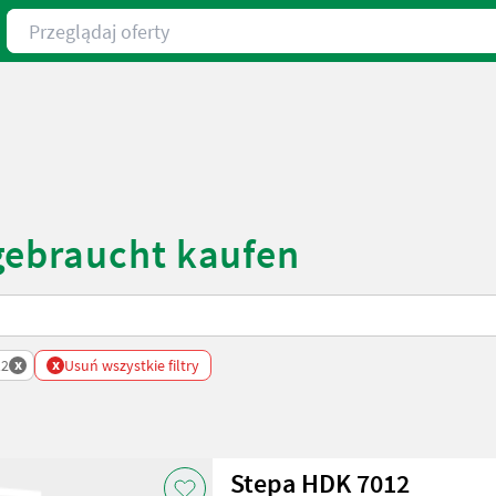
Przeglądaj oferty
gebraucht kaufen
x
x
12
Usuń wszystkie filtry
Stepa HDK 7012