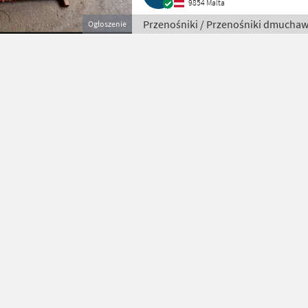
9854 Malta
Przenośniki / Przenośniki dmucha
Ogłoszenie