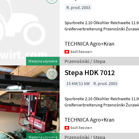
R. prod. 2003
Spurbreite 2.10 Ölkühler Reichweite 11.90 m 3-fach Teleskop inkl.
Greiferverbreiterung Przenoś
TECHNICA Agro+Kran
9445 Rebstein
Przenośniki / Stepa
Maszyna używana
Stepa HDK 7012
15 KM/11 kW
R. prod. 2003
Spurbreite 2.10 Ölkühler Reichweite 11.9
Greiferverbreiterung Przenoś
TECHNICA Agro+Kran
9445 Rebstein
Przenośniki / Stepa
Maszyna używana