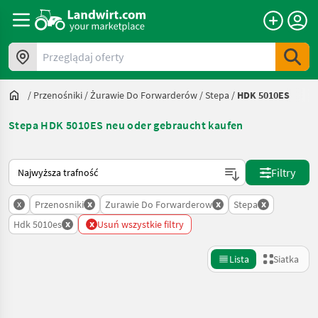
Przeglądaj oferty
/
Przenośniki
/
Żurawie Do Forwarderów
/
Stepa
/
HDK 5010ES
Stepa HDK 5010ES neu oder gebraucht kaufen
Tak sortuje się na Landwirt.com
Filtry
x
x
x
x
Przenosniki
Zurawie Do Forwarderow
Stepa
x
x
Hdk 5010es
Usuń wszystkie filtry
Lista
Siatka