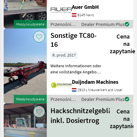
Baujahr 2007, bietet eine
Auer GmbH
zuverlässige Leistung mit
6145 Navis
einer Motorstärke von 10
PS. Mit insgesamt 1000
Przenośniki
Dealer Premium Plus
Maszyna używana
Betriebsstu
/ Maraton
Sonstige TC80-
Cena
16
na
zapytanie
R. prod. 2017
Weitere Informationen oder
eine vollständige Angebot?
Fragen Sie das einfach und
Duijndam Machines
schnell an auf unsere
Duijndam Machines
2913 L Nieuwerkerk a/d IJssel
Website! Sie können uns
Przenośniki
Dealer Premium Plus
Maszyna używana
auch anrufen.Alle zu
/ Sonstige
Hackschnitzelgebläse
Cena
na
inkl. Dosiertrog
zapytanie