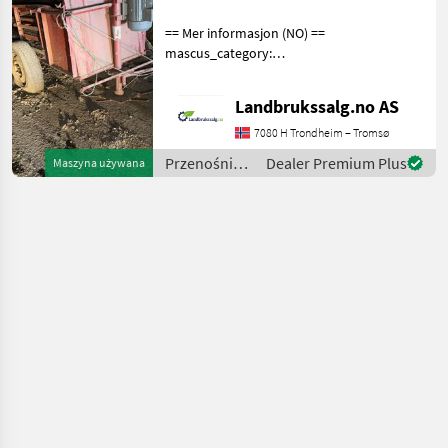
== Mer informasjon (NO) ==
mascus_category:
othertractoracc Please
provide reference number
Landbrukssalg.no AS
upon request: 7206 See
en.landbrukssalg.no/7206
7080 H Trondheim – Tromsø
for more images Beskri
Przenośniki
Dealer Premium Plus
Maszyna używana
/ Sonstige