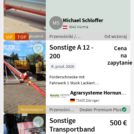
Michael Schloffer
3042 Würmla
Przenośniki /
Od wczoraj
VIP
TOP
Ogłoszenie
Przenośniki dmuchawe
Sonstige A 12 -
Cena
200
na
zapytanie
R. prod. 2026
Förderschnecke mit
Fahrwerk 1 Stück Lackierte
Stahlausführung - Länge
Agrarsysteme Hornung GmbH & Co. KG
12.30 m – Durchmesser 200
mm - Leistung 50 t
73485 Zöbingen
Przenośniki
Dealer Premium Plus
Nowa maszyna
/ Sonstige
Sonstige
500 €
Transportband