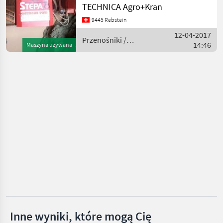
Stepa
TECHNICA Agro+Kran
9445 Rebstein
Maraton
12-04-2017
Przenośniki /
14:46
Maszyna używana
Grasmugg
Stepa
Krüger
Lasco
Stöckl
MODEL
HDC
31.74S
HDC
40.75ES
Inne wyniki, które mogą Cię