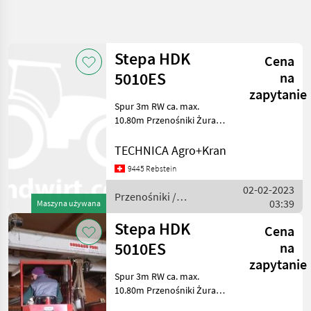
Uściślij
wyszukiwanie
Stepa HDK
Cena
Kategoria
Kraj
Filtry
5
5010ES
na
zapytanie
Spur 3m RW ca. max.
Pokaż 2
AKTUALNA
Zresetuj
ŚCIEŻKA
10.80m Przenośniki Żurawie
wyników
do forwarderów
technika
TECHNICA Agro+Kran
rolnicza
Przenosniki
9445 Rebstein
Zurawie Do
02-02-2023
Przenośniki /
Forwarderow
03:39
Maszyna używana
Stepa
Stepa
Stepa HDK
Cena
Hdk
5010ES
na
5010es
zapytanie
WYBIERZ
Spur 3m RW ca. max.
KATEGORIĘ
10.80m Przenośniki Żurawie
do forwarderów