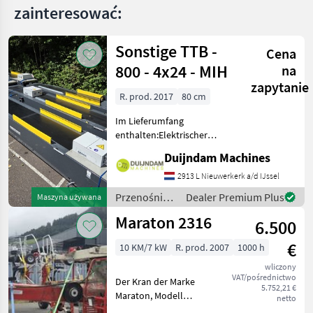
HDK
zainteresować:
5010ES
HDK
Sonstige TTB -
7012
Cena
800 - 4x24 - MIH
na
MARKETPLACE
zapytanie
R. prod. 2017
80 cm
Oferty
Ogłoszenia
Marketplace
dealerów
drobne
Im Lieferumfang
enthalten:Elektrischer
SchaltkastenHydraulikpumpe2
Duijndam Machines
HydraulikzylinderStützbeineMit
Endlagenerkennung über
2913 L Nieuwerkerk a/d IJssel
einen SensorWeitere
Przenośniki
Dealer Premium Plus
Maszyna używana
Informationen oder eine
/ Sonstige
Maraton 2316
6.500
€
10 KM/7 kW
R. prod. 2007
1000 h
wliczony
VAT/pośrednictwo
Der Kran der Marke
5.752,21 €
Maraton, Modell
netto
unbekannt, aus dem