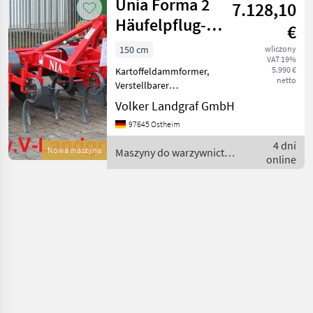
Unia Forma 2
7.128,10
/ Sonstige
Häufelpflug-
€
Dammformer
150 cm
wliczony
VAT 19%
5.990 €
Kartoffeldammformer,
netto
Verstellbarer
Reihenabstand 70/75 cm,
Volker Landgraf GmbH
Neigungseinstellung der
97645 Ostheim
Dammformvorrichtung,
Abnehmbare
4 dni
Nowa maszyna
Maszyny do warzywnictwa
Formungsbleche (für die
online
/ Unia
Bearbeitung von Dämmen
nac