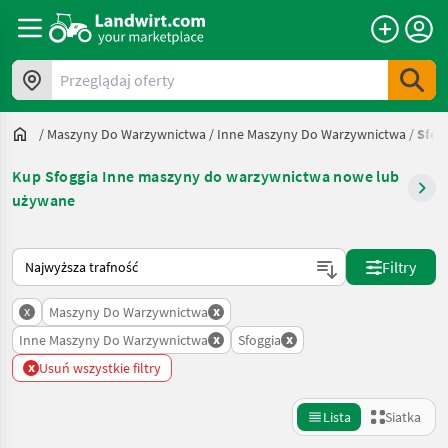
Przeglądaj oferty
/
Maszyny Do Warzywnictwa
/
Inne Maszyny Do Warzywnictwa
/
Sfog
Kup Sfoggia Inne maszyny do warzywnictwa nowe lub
używane
Tak sortuje się na Landwirt.com
Filtry
x
x
Maszyny Do Warzywnictwa
x
x
Inne Maszyny Do Warzywnictwa
Sfoggia
x
Usuń wszystkie filtry
Lista
Siatka