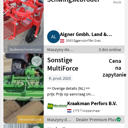
MwSt
Aigner Gmbh. Land &
8063 Eggersdorf Bei Graz
Gartentechnik, Agrar
Maszyny do
3 dni online
Dostawca komercyjny
warzywnictwa / Inne
Sonstige
Cena
maszyny do
warzywnictwa
MultiForce
na
zapytanie
R. prod. 2025
== Overige details (NL) ==
prijs: Prijs op aanvraag Unit:
Stuk Aan deze frees komt
Kraakman Perfors B.V.
een aanaardkap zonder
kunststof maar een rechte
1775 T Middenmeer
kap 22, 5 cm bovenbreedte
Maszyny do
Dealer Premium Plus
Nowa maszyna
M
warzywnictwa