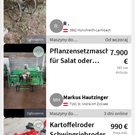
R .
3662 Münichreith-Laimbach
Maszyny do
Od wczoraj
Ogłoszenie
warzywnictwa / Inne
Pflanzensetzmaschine
7.900
maszyny do
warzywnictwa
für Salat oder
€
Ähnliches
VAT nie
dotyczy
Markus Hautzinger
7161 St. Andrä Am Zicksee
Maszyny do
3 dni online
Ogłoszenie
warzywnictwa / Inne
Kartoffelroder
990 €
maszyny do
warzywnictwa
Schwingsiebroder
Preis inkl.