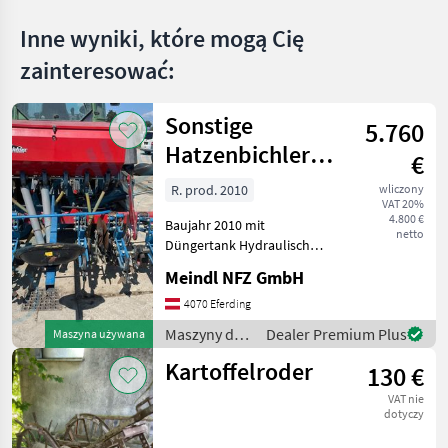
Inne wyniki, które mogą Cię
zainteresować:
Sonstige
5.760
Hatzenbichler
€
Gemüsehackgerät
R. prod. 2010
wliczony
VAT 20%
4.800 €
Baujahr 2010 mit
netto
Düngertank Hydraulisch
Klappbar Maszyny do
Meindl NFZ GmbH
warzywnictwa Maszyny do
uprawy roli
4070 Eferding
Maszyny do
Dealer Premium Plus
Maszyna używana
warzywnictwa
Kartoffelroder
130 €
/ Sonstige
VAT nie
dotyczy