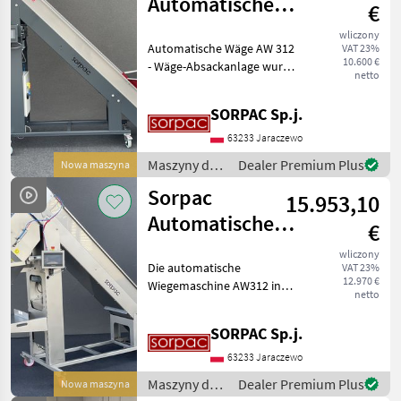
Automatische
€
Waage AW 312
wliczony
Automatische Wäge AW 312
VAT 23%
10.600 €
- Wäge-Absackanlage wurde
netto
dazu entworfen das
Gemüse zu dosieren und in
SORPAC Sp.j.
Säcke abzufüllen. Diese
Maschine wiegt die
63233 Jaraczewo
gewünschte Gemüsemenge
Maszyny do
Dealer Premium Plus
Nowa maszyna
ab
warzywnictwa
Sorpac
15.953,10
/ Sorpac
Automatische
€
Waage AW312
wliczony
Die automatische
VAT 23%
INOX
12.970 €
Wiegemaschine AW312 in
netto
Edelstahlausführung ist für
das Wiegen von Gemüse
SORPAC Sp.j.
konzipiert. Sie wiegt die
eingestellte Produktmenge
63233 Jaraczewo
und füllt sie in einen
Maszyny do
Dealer Premium Plus
Nowa maszyna