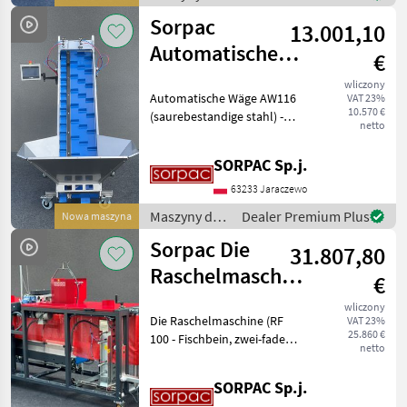
a
warzywnictwa
Sorpac
13.001,10
/ Sorpac
Automatische
€
Wäge AW116
wliczony
Automatische Wäge AW116
VAT 23%
INOX
10.570 €
(saurebestandige stahl) -
netto
Wäge-Absackanlage wurde
dazu entworfen das
SORPAC Sp.j.
Gemüse zu dosieren und in
Säcke abzufüllen. Diese
63233 Jaraczewo
Maschine wiegt die
Maszyny do
Dealer Premium Plus
Nowa maszyna
warzywnictwa
Sorpac Die
31.807,80
/ Sorpac
Raschelmaschine
€
- Fischbein
wliczony
Die Raschelmaschine (RF
VAT 23%
(RF100)
25.860 €
100 - Fischbein, zwei-faden
netto
variante) dient zum
Verpacken von Gemüse in
SORPAC Sp.j.
Raschelsäcke. Die