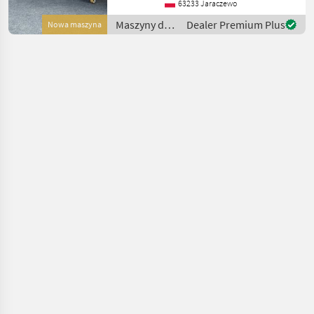
Einzelsäcke werden aus
63233 Jaraczewo
einer Rolle
Maszyny do
Dealer Premium Plus
Nowa maszyna
vorgeschweißten
warzywnictwa
/ Sorpac