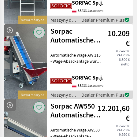
SORPAC Sp.j.
Diese Maschine basiert auf
dem Grundsatz dass die
63233 Jaraczewo
gewünschte Portion aus
Maszyny do
Dealer Premium Plus
Nowa maszyna
kleineren
warzywnictwa
Sorpac
10.209
/ Sorpac
Automatische
€
Wäge AW115
wliczony
Automatische Wäge AW 115
VAT 23%
(Kartoffeln,
8.300 €
- Wäge-Absackanlage wurde
Zwiebel)
netto
dazu entworfen das
Gemüse zu dosieren und in
SORPAC Sp.j.
Säcke abzufüllen. Diese
Maschine wiegt die
63233 Jaraczewo
gewünschte Gemüsemenge
Maszyny do
Dealer Premium Plus
Nowa maszyna
warzywnictwa
Sorpac AW550
12.201,60
/ Sorpac
Automatische
€
Wäge -
wliczony
Automatische Wäge AW550
VAT 23%
Schuettmaterialien
9.920 €
- Wäge-Absackanlage -