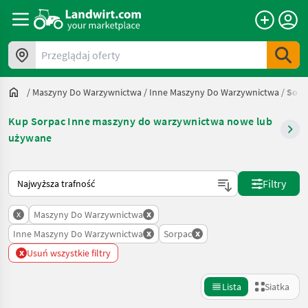
Przeglądaj oferty
/
Maszyny Do Warzywnictwa
/
Inne Maszyny Do Warzywnictwa
/
Sorp
Kup Sorpac Inne maszyny do warzywnictwa nowe lub
używane
Tak sortuje się na Landwirt.com
Filtry
x
x
Maszyny Do Warzywnictwa
x
x
Inne Maszyny Do Warzywnictwa
Sorpac
x
Usuń wszystkie filtry
Lista
Siatka