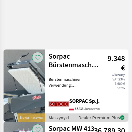
Sorpac
9.348
Bürstenmaschinen
€
B1280
wliczony
Bürstenmaschinen
VAT 23%
(Bürstenandrücken)
7.600 €
Verwendung:
netto
Trockenreinigen von
Gemüse: Kartoffeln,
SORPAC Sp.j.
Zwiebel, Wurzelgemüse
Ausgestattet mit
63233 Jaraczewo
wellenförmigen
Maszyny do
Dealer Premium Plus
Nowa maszyna
Nylonbürsten die keine
warzywnictwa
Beschädigungen ve
Sorpac MW 413
36.789,30
/ Sorpac