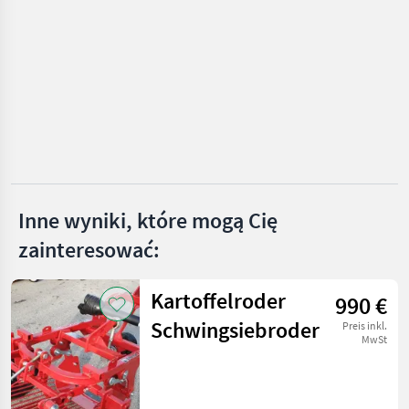
KATEGORIĘ
Hassia
KMK
Sorpac
Grimme
Michalak
Inne wyniki, które mogą Cię
zainteresować:
KMK Agro
Pokaż
Kartoffelroder
wszystkie
990 €
14
Schwingsiebroder
Preis inkl.
MwSt
MARKETPLACE
Oferty
Ogłoszenia
Marketplace
dealerów
drobne