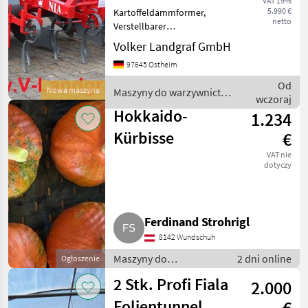
VAT 19%
5.990 €
Kartoffeldammformer,
netto
Verstellbarer
Reihenabstand 70/75 cm,
Volker Landgraf GmbH
Neigungseinstellung der
97645 Ostheim
Dammformvorrichtung,
Abnehmbare
Od
Nowa maszyna
Maszyny do warzywnictwa
Formungsbleche (für die
wczoraj
/ Unia
Bearbeitung von Dämmen
Hokkaido-
1.234
nac
Kürbisse
€
VAT nie
dotyczy
Ferdinand Strohrigl
8142 Wundschuh
Maszyny do
2 dni online
Ogłoszenie
warzywnictwa / Inne
2 Stk. Profi Fiala
2.000
maszyny do
warzywnictwa
Folientunnel,
€