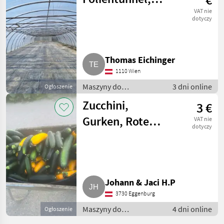
Gewächshaus 8 x
VAT nie
dotyczy
39 m
Thomas Eichinger
1110 Wien
Maszyny do
3 dni online
Ogłoszenie
warzywnictwa / Inne
Zucchini,
3 €
maszyny do
warzywnictwa
Gurken, Rote
VAT nie
dotyczy
Rüben
Johann & Jaci H.P
3730 Eggenburg
Maszyny do
4 dni online
Ogłoszenie
warzywnictwa / Inne