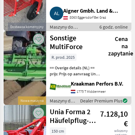
Aigner Gmbh. Land &
8063 Eggersdorf Bei Graz
Gartentechnik, Agrar
Maszyny do
6 godz. online
Dostawca komercyjny
warzywnictwa / Inne
Sonstige
Cena
maszyny do
warzywnictwa
MultiForce
na
zapytanie
R. prod. 2025
== Overige details (NL) ==
prijs: Prijs op aanvraag Unit:
Stuk Aan deze frees komt
Kraakman Perfors B.V.
een aanaardkap zonder
kunststof maar een rechte
1775 T Middenmeer
kap 22, 5 cm bovenbreedte
Maszyny do
Dealer Premium Plus
Nowa maszyna
M
warzywnictwa
Unia Forma 2
7.128,10
/ Sonstige
Häufelpflug-
€
Dammformer
150 cm
wliczony