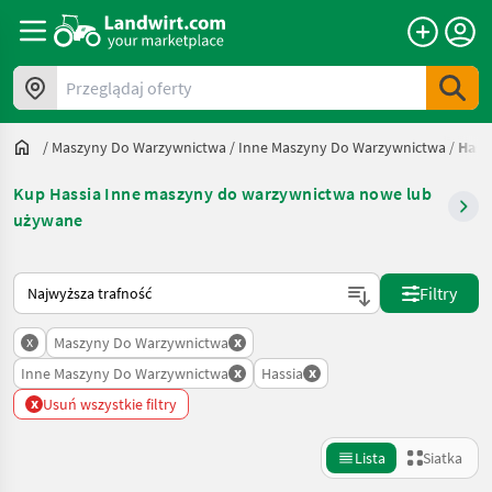
Przeglądaj oferty
/
Maszyny Do Warzywnictwa
/
Inne Maszyny Do Warzywnictwa
/
Hass
Kup Hassia Inne maszyny do warzywnictwa nowe lub
używane
Tak sortuje się na Landwirt.com
Filtry
x
x
Maszyny Do Warzywnictwa
x
x
Inne Maszyny Do Warzywnictwa
Hassia
x
Usuń wszystkie filtry
Lista
Siatka