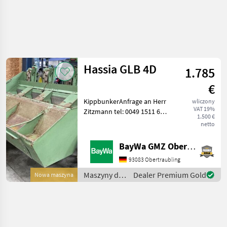
Uściślij
wyszukiwanie
Hassia GLB 4D
1.785
Kategoria
Kraj
Filtry
4
€
KippbunkerAnfrage an Herr
wliczony
Pokaż 1
AKTUALNA
Zresetuj
VAT 19%
Zitzmann tel: 0049 1511 610
ŚCIEŻKA
wyników
1.500 €
5550 Maszyny do
netto
technika
warzywnictwa Inne
rolnicza
maszyny do warzywnictwa
BayWa GMZ Obertraubling
Maszyny Do
Warzywnictwa
93083 Obertraubling
Inne Maszyny
Maszyny do
Dealer Premium Gold
Nowa maszyna
Do
warzywnictwa
Warzywnictwa
/ Hassia
Hassia
WYBIERZ