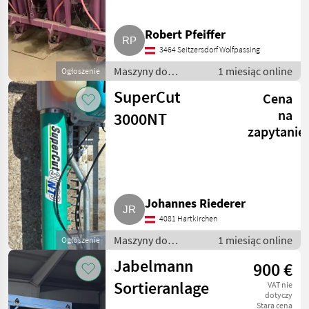
Robert Pfeiffer
3464 Seitzersdorf Wolfpassing
Maszyny do
1 miesiąc online
Ogłoszenie
warzywnictwa /
SuperCut
Cena
Inne maszyny do
warzywnictwa
na
3000NT
zapytanie
Johannes Riederer
4081 Hartkirchen
Maszyny do
1 miesiąc online
Ogłoszenie
warzywnictwa /
Jabelmann
900 €
Inne maszyny do
warzywnictwa
Sortieranlage
VAT nie
dotyczy
Stara cena