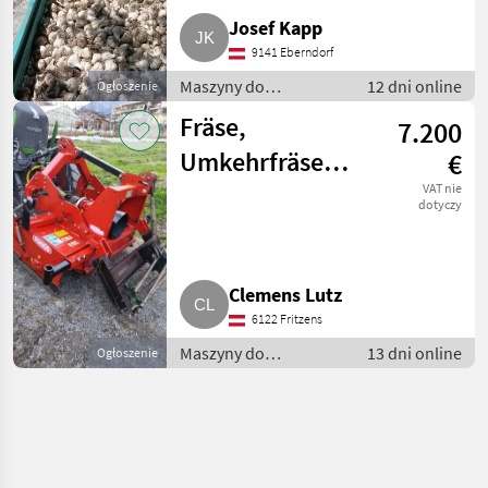
Josef Kapp
9141 Eberndorf
Maszyny do
12 dni online
Ogłoszenie
warzywnictwa / Inne
Fräse,
7.200
maszyny do
warzywnictwa
Umkehrfräse
€
Forigo
VAT nie
dotyczy
Clemens Lutz
6122 Fritzens
Maszyny do
13 dni online
Ogłoszenie
warzywnictwa / Inne
maszyny do
warzywnictwa