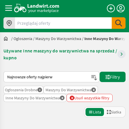
Przeglądaj oferty
/
Ogloszenia
/
Maszyny Do Warzywnictwa
/
Inne Maszyny Do Warzyw
Używane Inne maszyny do warzywnictwa na sprzedaż /
kupno
Tak sortuje się na Landwirt.com
Filtry
x
x
Ogłoszenia Drobne
Maszyny Do Warzywnictwa
x
x
Inne Maszyny Do Warzywnictwa
Usuń wszystkie filtry
Lista
Siatka