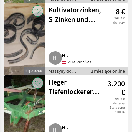
warzywnictwa /
Kultivatorzinken,
8 €
Inne maszyny do
warzywnictwa
S-Zinken und
VAT nie
dotyczy
Gerade-Zinken
H .
2345 Brunn/Geb.
Maszyny do
2 miesiące online
Ogłoszenie
warzywnictwa /
Heger
3.200
Inne maszyny do
warzywnictwa
Tiefenlockerer
€
2,5 m
VAT nie
dotyczy
Stara cena
3.000 €
H .