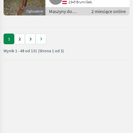
2345 Brunn/Geb.
Maszyny do
2 miesiące online
Ogłoszenie
warzywnictwa /
Inne maszyny do
warzywnictwa
1
2
3
Wynik
1
-
48
od
131
(Strona 1 od 3)