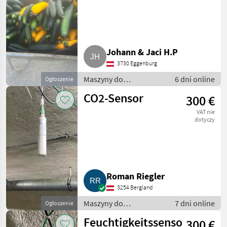
Rüben
Johann & Jaci H.P
3730 Eggenburg
Maszyny do
6 dni online
Ogłoszenie
warzywnictwa / Inne
CO2-Sensor
300 €
maszyny do
warzywnictwa
VAT nie
dotyczy
Roman Riegler
3254 Bergland
Maszyny do
7 dni online
Ogłoszenie
warzywnictwa / Inne
Feuchtigkeitssensor
300 €
maszyny do