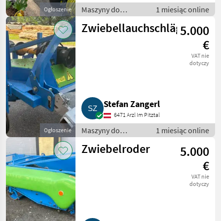
Maszyny do
1 miesiąc online
Ogłoszenie
warzywnictwa /
Zwiebellauchschlägler
5.000
Inne maszyny do
warzywnictwa
€
VAT nie
dotyczy
Stefan Zangerl
6471 Arzl Im Pitztal
Maszyny do
1 miesiąc online
Ogłoszenie
warzywnictwa /
Zwiebelroder
5.000
Inne maszyny do
warzywnictwa
€
VAT nie
dotyczy