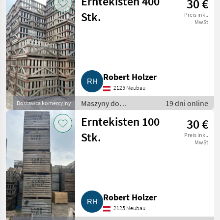
Erntekisten 400
30 €
maszyny do
warzywnictwa
Stk.
Preis inkl.
MwSt
Robert Holzer
2125 Neubau
Maszyny do
19 dni online
Dostawca komercyjny
warzywnictwa / Inne
Erntekisten 100
30 €
maszyny do
warzywnictwa
Stk.
Preis inkl.
MwSt
Robert Holzer
2125 Neubau