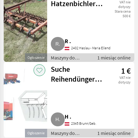
warzywnictwa
Hatzenbichler
VAT nie
dotyczy
Kombinator, 2-
Stara cena
500 €
reihig
R .
2402 Haslau - Maria Ellend
Maszyny do
1 miesiąc online
Ogłoszenie
warzywnictwa /
Suche
1 €
Inne maszyny do
warzywnictwa
Reihendüngerstreuer
VAT nie
dotyczy
Hatzenbichler,
Einböck
H .
2345 Brunn/Geb.
Maszyny do
1 miesiąc online
Ogłoszenie