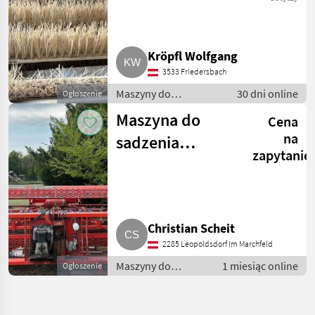
Kröpfl Wolfgang
3533 Friedersbach
Maszyny do
30 dni online
Ogłoszenie
warzywnictwa / Inne
Maszyna do
Cena
maszyny do
warzywnictwa
na
sadzenia
zapytanie
sadzonek Ferrari
Rotostrapp, 8-
rzędowa
Christian Scheit
2285 Leopoldsdorf Im Marchfeld
Maszyny do
1 miesiąc online
Ogłoszenie
warzywnictwa /
Inne maszyny do
warzywnictwa