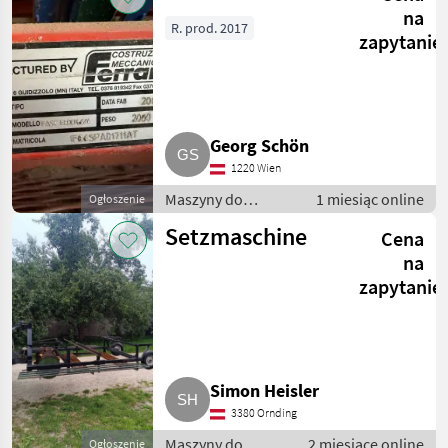
warzywnictwa
na
R. prod. 2017
zapytanie
Georg Schön
1220 Wien
Maszyny do
1 miesiąc online
Ogłoszenie
warzywnictwa /
Setzmaschine
Cena
Inne maszyny do
warzywnictwa
na
zapytanie
Simon Heisler
3380 Ornding
Maszyny do
2 miesiące online
Ogłoszenie