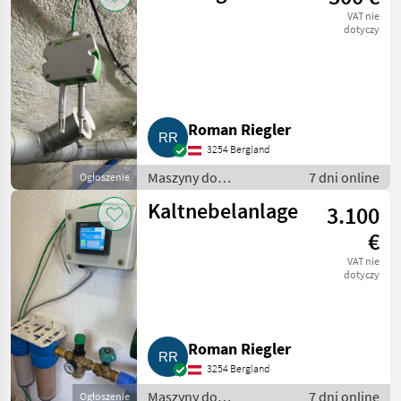
warzywnictwa
VAT nie
dotyczy
Roman Riegler
3254 Bergland
Maszyny do
7 dni online
Ogłoszenie
warzywnictwa / Inne
Kaltnebelanlage
3.100
maszyny do
warzywnictwa
€
VAT nie
dotyczy
Roman Riegler
3254 Bergland
Maszyny do
7 dni online
Ogłoszenie