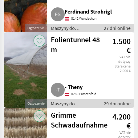
Ferdinand Strohrigl
8142 Wundschuh
Maszyny do
27 dni online
Ogłoszenie
warzywnictwa / Inne
Folientunnel 48
1.500
maszyny do
warzywnictwa
m
€
VAT nie
dotyczy
Stara cena
2.000 €
- Theny
8280 Fürstenfeld
Maszyny do
29 dni online
Ogłoszenie
warzywnictwa / Inne
Grimme
4.200
maszyny do
warzywnictwa
Schwadaufnahme
€
VAT nie
dotyczy