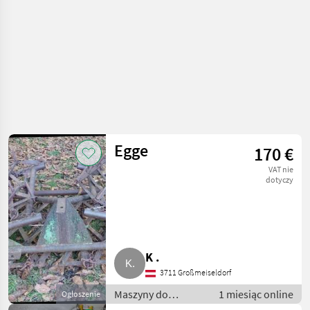
Egge
170 €
VAT nie
dotyczy
K .
3711 Großmeiseldorf
Maszyny do
1 miesiąc online
Ogłoszenie
warzywnictwa /