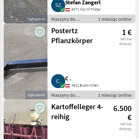
Stefan Zangerl
6471 Arzl Im Pitztal
Maszyny do
1 miesiąc online
Ogłoszenie
warzywnictwa /
Postertz
1 €
Inne maszyny do
warzywnictwa
Pflanzkörper
VAT nie
dotyczy
C .
4611 Buchkirchen
Maszyny do
1 miesiąc online
Ogłoszenie
warzywnictwa /
Kartoffelleger 4-
6.500
Inne maszyny do
warzywnictwa
reihig
€
VAT nie
dotyczy