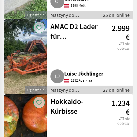
3390 Melk
Maszyny do
25 dni online
Ogłoszenie
warzywnictwa / Inne
AMAC D2 Lader
2.999
maszyny do
warzywnictwa
für
€
Zwiebelernte,
VAT nie
dotyczy
funktionsfähig,
gebraucht
Luise Jöchlinger
2232 Aderklaa
Maszyny do
27 dni online
Ogłoszenie
warzywnictwa / Inne
Hokkaido-
1.234
maszyny do
warzywnictwa
Kürbisse
€
VAT nie
dotyczy