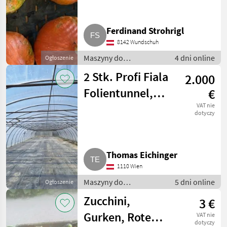
Erme
1
Ferdinand Strohrigl
Kverneland
1
8142 Wundschuh
Maszyny do
4 dni online
Ogłoszenie
Miedema
1
warzywnictwa / Inne
2 Stk. Profi Fiala
2.000
maszyny do
MARKETPLACE
warzywnictwa
Folientunnel,
€
Oferty
Ogłoszenia
Gewächshaus 8 x
VAT nie
Marketplace
dotyczy
dealerów
drobne
39 m
Thomas Eichinger
1110 Wien
Maszyny do
5 dni online
Ogłoszenie
warzywnictwa / Inne
Zucchini,
3 €
maszyny do
warzywnictwa
Gurken, Rote
VAT nie
dotyczy