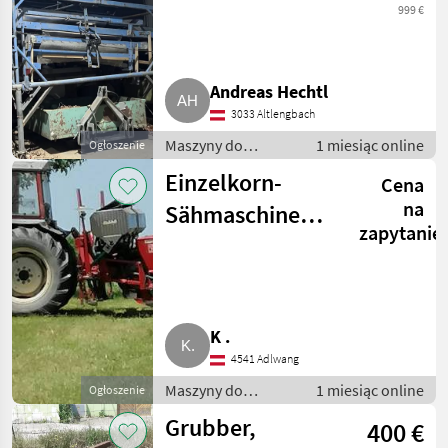
999 €
Andreas Hechtl
3033 Altlengbach
Maszyny do
1 miesiąc online
Ogłoszenie
warzywnictwa /
Einzelkorn-
Cena
Inne maszyny do
warzywnictwa
na
Sähmaschine
zapytanie
Gasparado 520
K .
4541 Adlwang
Maszyny do
1 miesiąc online
Ogłoszenie
warzywnictwa /
Grubber,
400 €
Inne maszyny do