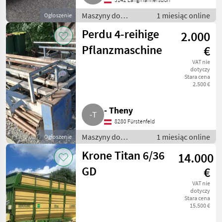
Maszyny do
1 miesiąc online
Ogłoszenie
warzywnictwa /
Perdu 4-reihige
2.000
Inne maszyny do
warzywnictwa
Pflanzmaschine
€
VAT nie
dotyczy
Stara cena
2.500 €
- Theny
8280 Fürstenfeld
Maszyny do
1 miesiąc online
Ogłoszenie
warzywnictwa /
Krone Titan 6/36
14.000
Inne maszyny do
warzywnictwa
GD
€
VAT nie
dotyczy
Stara cena
15.500 €