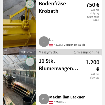
Bodenfräse
750 €
Inne maszyny do
warzywnictwa
Krobath
VAT nie
dotyczy
Stara cena
999 €
L .
4372 St. Georgen am Walde
Maszyny do
1 miesiąc online
Ogłoszenie
warzywnictwa /
10 Stk.
1.200
Inne maszyny do
warzywnictwa
Blumenwagen
€
(Pflanzenwagen,
VAT nie
dotyczy
dänisch),
Gärtnerei
Maximilian Lackner
1210 Wien