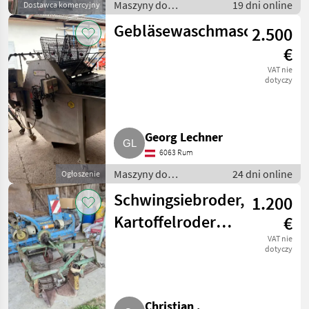
Maszyny do
19 dni online
Dostawca komercyjny
warzywnictwa / Inne
Gebläsewaschmaschine
2.500
maszyny do
warzywnictwa
€
VAT nie
dotyczy
Georg Lechner
6063 Rum
Maszyny do
24 dni online
Ogłoszenie
warzywnictwa / Inne
Schwingsiebroder,
1.200
maszyny do
warzywnictwa
Kartoffelroder,
€
Erdäpfelroder
VAT nie
dotyczy
Kuxmann
Christian .