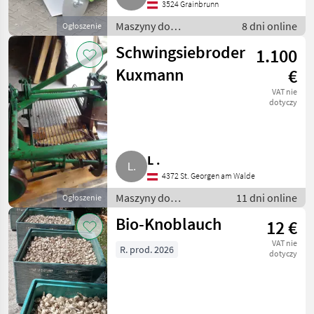
3524 Grainbrunn
Maszyny do
8 dni online
Ogłoszenie
warzywnictwa / Inne
Schwingsiebroder
1.100
maszyny do
warzywnictwa
Kuxmann
€
VAT nie
dotyczy
L .
4372 St. Georgen am Walde
Maszyny do
11 dni online
Ogłoszenie
warzywnictwa / Inne
Bio-Knoblauch
12 €
maszyny do
warzywnictwa
VAT nie
R. prod. 2026
dotyczy