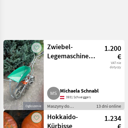
Zwiebel-
1.200
Legemaschine
€
Terrateck
VAT nie
dotyczy
Stupfzwiebel
Michaela Schnabl
3931 Schweiggers
Maszyny do
13 dni online
Ogłoszenie
warzywnictwa / Inne
Hokkaido-
1.234
maszyny do
warzywnictwa
Kürbisse
€