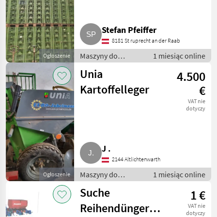
Stefan Pfeiffer
8181 St ruprecht an der Raab
Maszyny do
1 miesiąc online
Ogłoszenie
warzywnictwa /
Unia
4.500
Inne maszyny do
warzywnictwa
Kartoffelleger
€
VAT nie
dotyczy
J .
2144 Altlichtenwarth
Maszyny do
1 miesiąc online
Ogłoszenie
warzywnictwa /
Suche
1 €
Inne maszyny do
warzywnictwa
Reihendüngerstreuer
VAT nie
dotyczy