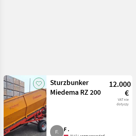
warzywnictwa /
Inne maszyny do
warzywnictwa
Sturzbunker
12.000
Miedema RZ 200
€
VAT nie
dotyczy
F .
3142 Langmannersdorf