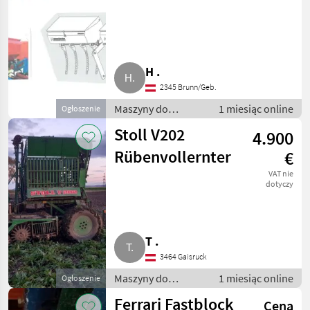
Hatzenbichler,
Einböck, Rauch
für Mais
H .
2345 Brunn/Geb.
Maszyny do
1 miesiąc online
Ogłoszenie
warzywnictwa /
Stoll V202
4.900
Inne maszyny do
warzywnictwa
Rübenvollernter
€
VAT nie
dotyczy
T .
3464 Gaisruck
Maszyny do
1 miesiąc online
Ogłoszenie
warzywnictwa /
Ferrari Fastblock
Cena
Inne maszyny do