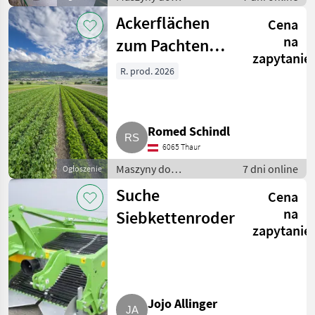
warzywnictwa / Inne
Ackerflächen
Cena
maszyny do
warzywnictwa
na
zum Pachten
zapytanie
gesucht in Tirol
R. prod. 2026
Romed Schindl
6065 Thaur
Maszyny do
7 dni online
Ogłoszenie
warzywnictwa / Inne
Suche
Cena
maszyny do
warzywnictwa
na
Siebkettenroder
zapytanie
Jojo Allinger