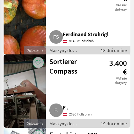
VAT nie
dotyczy
Ferdinand Strohrigl
8142 Wundschuh
Maszyny do
18 dni online
Ogłoszenie
warzywnictwa / Inne
Sortierer
3.400
maszyny do
warzywnictwa
Compass
€
VAT nie
dotyczy
F .
2020 Hollabrunn
Maszyny do
19 dni online
Ogłoszenie
warzywnictwa / Inne