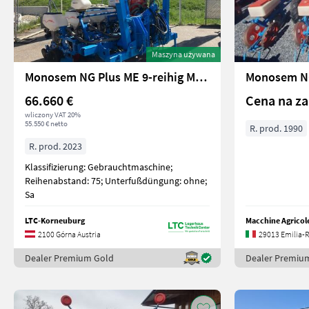
Maszyna używana
Monosem NG Plus ME 9-reihig Monoshox
Monosem NG
66.660 €
Cena na za
wliczony VAT 20%
55.550 € netto
R. prod. 1990
R. prod. 2023
Klassifizierung: Gebrauchtmaschine;
Reihenabstand: 75; Unterfußdüngung: ohne;
Sa
LTC-Korneuburg
Macchine Agricole
2100 Górna Austria
29013 Emilia-
Dealer Premium Gold
Dealer Premiu