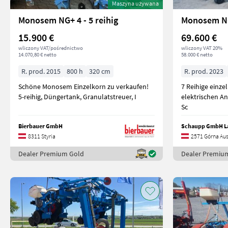
Maszyna używana
Monosem NG+ 4 - 5 reihig
Monosem N
15.900 €
69.600 €
wliczony VAT/pośrednictwo
wliczony VAT 20%
14.070,80 € netto
58.000 € netto
R. prod. 2015
800 h
320 cm
R. prod. 2023
Schöne Monosem Einzelkorn zu verkaufen!
7 Reihige einz
5-reihig, Düngertank, Granulatstreuer, I
elektrischen A
Sc
Bierbauer GmbH
Schaupp GmbH L
8311 Styria
2571 Górna Aus
Dealer Premium Gold
Dealer Premiu