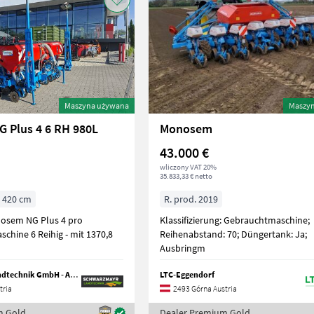
Maszyna używana
Maszy
 Plus 4 6 RH 980L
Monosem
43.000 €
wliczony VAT 20%
35.833,33 € netto
420 cm
R. prod. 2019
Klassifizierung: Gebrauchtmaschine;
Einzelkornsämaschine 6 Reihig - mit 1370,8
Reihenabstand: 70; Düngertank: Ja;
Ausbringm
Schwarzmayr Landtechnik GmbH - Aurolzmünster
LTC-Eggendorf
tria
2493 Górna Austria
m Gold
Dealer Premium Gold