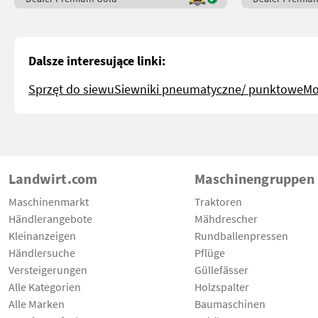
Dalsze interesujące linki:
Sprzęt do siewu
Siewniki pneumatyczne/ punktowe
Mo
Landwirt.com
Maschinengruppen
Maschinenmarkt
Traktoren
Händlerangebote
Mähdrescher
Kleinanzeigen
Rundballenpressen
Händlersuche
Pflüge
Versteigerungen
Güllefässer
Alle Kategorien
Holzspalter
Alle Marken
Baumaschinen