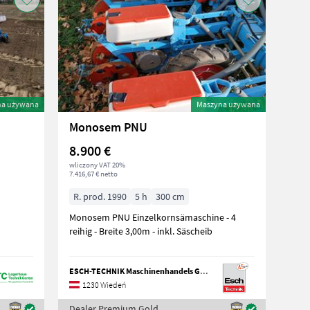
na używana
Maszyna używana
Monosem PNU
8.900 €
wliczony VAT 20%
7.416,67 € netto
R. prod. 1990
5 h
300 cm
Monosem PNU Einzelkornsämaschine - 4
reihig - Breite 3,00m - inkl. Säscheib
ESCH-TECHNIK Maschinenhandels GmbH, Wien
1230 Wiedeń
Dealer Premium Gold