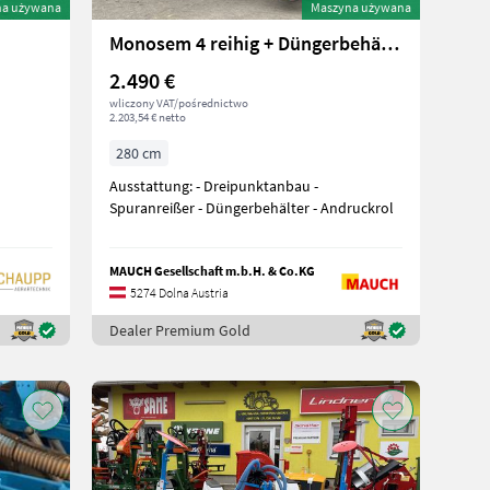
na używana
Maszyna używana
Monosem 4 reihig + Düngerbehälter
2.490 €
wliczony VAT/pośrednictwo
2.203,54 € netto
280 cm
Ausstattung: - Dreipunktanbau -
Spuranreißer - Düngerbehälter - Andruckrol
MAUCH Gesellschaft m.b.H. & Co.KG
5274 Dolna Austria
Dealer Premium Gold