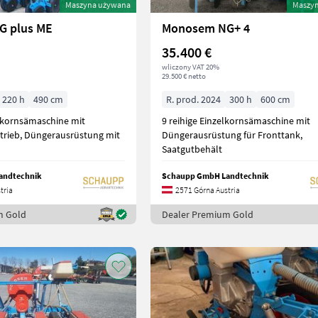
Maszyna używana
Maszy
G plus ME
Monosem NG+ 4
35.400 €
wliczony VAT 20%
29.500 € netto
220 h
490 cm
R. prod. 2024
300 h
600 cm
elkornsämaschine mit
9 reihige Einzelkornsämaschine mit
ntrieb, Düngerausrüstung mit
Düngerausrüstung für Fronttank,
Saatgutbehält
andtechnik
Schaupp GmbH Landtechnik
tria
2571 Górna Austria
m Gold
Dealer Premium Gold