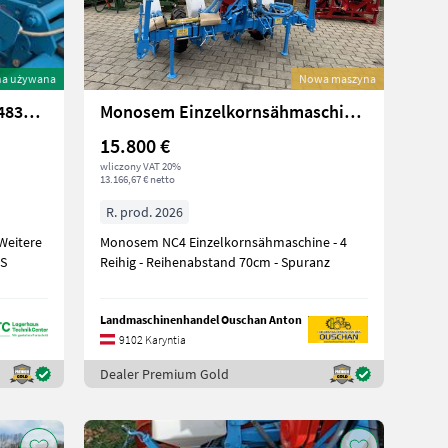
na używana
Nowa maszyna
Monosem Privatverkauf 06648332751 NG 4 Plus (6 Stk. Säel
Monosem Einzelkornsähmaschine NC4 Reihig
15.800 €
wliczony VAT 20%
13.166,67 € netto
R. prod. 2026
Weitere
Monosem NC4 Einzelkornsähmaschine - 4
 S
Reihig - Reihenabstand 70cm - Spuranz
Landmaschinenhandel Ouschan Anton
9102 Karyntia
Dealer Premium Gold