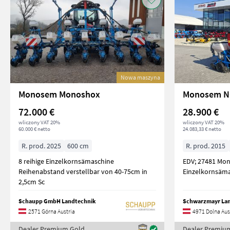
Nowa maszyna
Monosem Monoshox
Monosem NG
72.000 €
28.900 €
wliczony VAT 20%
wliczony VAT 20%
60.000 € netto
24.083,33 € netto
R. prod. 2025
600 cm
R. prod. 2015
8 reihige Einzelkornsämaschine
EDV; 27481 Monosem NG Plus 4 pro
Reihenabstand verstellbar von 40-75cm in
2,5cm Sc
Schaupp GmbH Landtechnik
2571 Górna Austria
4971 Dolna Aus
Dealer Premium Gold
Dealer Premiu