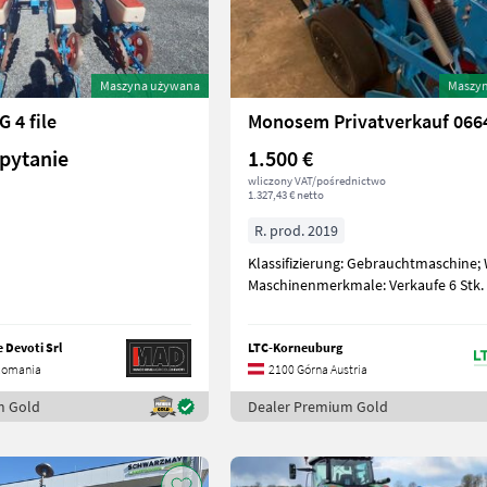
Maszyna używana
Maszy
 4 file
pytanie
1.500 €
wliczony VAT/pośrednictwo
1.327,43 € netto
R. prod. 2019
Klassifizierung: Gebrauchtmaschine; 
Maschinenmerkmale: Verkaufe 6 Stk.
 Devoti Srl
LTC-Korneuburg
Romania
2100 Górna Austria
m Gold
Dealer Premium Gold