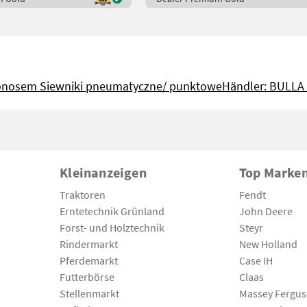
nosem Siewniki pneumatyczne/ punktowe
Händler: BULLA
Kleinanzeigen
Top Marke
Traktoren
Fendt
Erntetechnik Grünland
John Deere
Forst- und Holztechnik
Steyr
Rindermarkt
New Holland
Pferdemarkt
Case IH
Futterbörse
Claas
Stellenmarkt
Massey Fergu