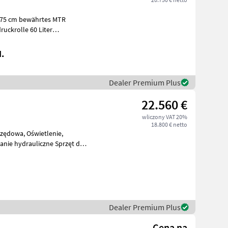
 75 cm bewährtes MTR
uckrolle 60 Liter
iter
.
Dealer Premium Plus
22.560 €
wliczony VAT 20%
18.800 € netto
rzędowa, Oświetlenie,
anie hydrauliczne Sprzęt do
e
Dealer Premium Plus
Cena na