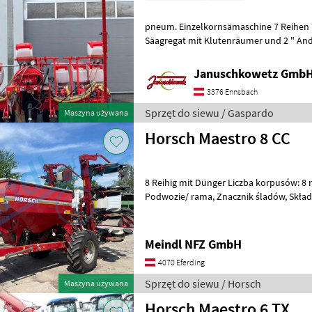
pneum. Einzelkornsämaschine 7 Reihen
Säagregat mit Klutenräumer und 2 " Andr
Saatgutbehälter Granulatstreuer 3 x 30 L
Januschkowetz GmbH
3376 Ennsbach
Sprzęt do siewu / Gaspardo
Maszyna używana
Horsch Maestro 8 CC
8 Reihig mit Dünger Liczba korpusów: 8 
Podwozie/ rama, Znacznik śladów, Skład
siewu Siewniki pneumatyczne/ punktow
Meindl NFZ GmbH
4070 Eferding
Sprzęt do siewu / Horsch
Maszyna używana
Horsch Maestro 6 TX