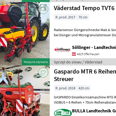
Väderstad Tempo TVT6
R. prod. 2017
70 cm
Radarsensor Düngerschnecke Mais & So
bei Dünger und Microgranulatstreuer D
Düngerscheibenschar Microgranulatstre
Söllinger - Landtech
4625 Offenhausen
Sprzęt do siewu / Väderstad
Maszyna używana
Gaspardo MTR 6 Reihen
Streuer
R. prod. 2018
420 cm
GASPARDO Einzelkornsämaschine MTE-R 
ISOBUS + 6 Reihen + 70cm Reihenabsta
Säaggregat mit Schardruckverstell
BULLA Landtechnik 