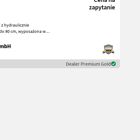
zapytanie
z hydraulicznie
wyposażona w
iającym oraz roz
 GmbH
Dealer Premium Gold