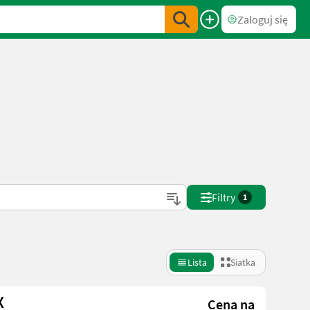
Zaloguj się
Filtry
1
Lista
Siatka
X
Cena na