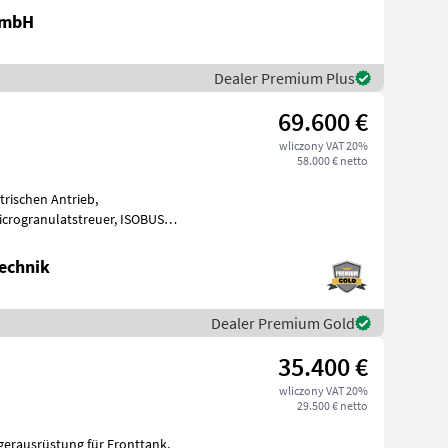
GmbH
Dealer Premium Plus
69.600 €
wliczony VAT 20%
58.000 € netto
trischen Antrieb,
steuerung mit Säüberwachung ohne Monitor, P
echnik
Dealer Premium Gold
35.400 €
wliczony VAT 20%
29.500 € netto
gerausrüstung für Fronttank,