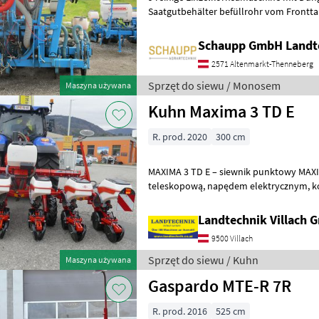
Saatgutbehälter befüllrohr vom Fronttan
Säüberwachung mit ISOBUS ohne Monito
Schaupp GmbH Landt
2571 Altenmarkt-Thenneberg
Sprzęt do siewu / Monosem
Maszyna używana
Kuhn Maxima 3 TD E
R. prod. 2020
300 cm
MAXIMA 3 TD E – siewnik punktowy MAX
teleskopową, napędem elektrycznym, kompatybilny z ISOBUS, 6
rzędów o rozst
Landtechnik Villach
9500 Villach
Sprzęt do siewu / Kuhn
Maszyna używana
Gaspardo MTE-R 7R
R. prod. 2016
525 cm