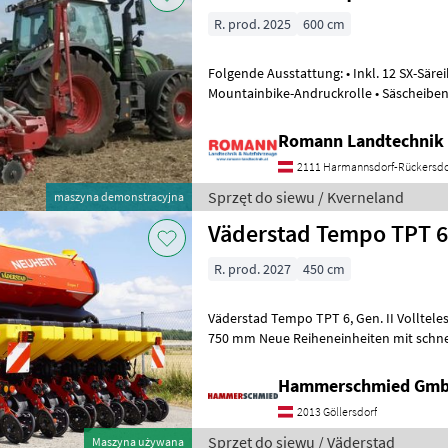
R. prod. 2025
600 cm
Folgende Ausstattung: • Inkl. 12 SX-Säreihen, 45cm Reihe
Mountainbike-Andruckrolle • Säscheiben
Säherzdeckel, • hydr. Reihenballasti
Romann Landtechnik 
2111 Harmannsdorf-Rückersdo
Sprzęt do siewu / Kverneland
maszyna demonstracyjna
Väderstad Tempo TPT 6,
R. prod. 2027
450 cm
Väderstad Tempo TPT 6, Gen. II Vollteleskop 450, 500, 600, 700 und
750 mm Neue Reiheneinheiten mit schn
und 22 mm Schussrohrsystem Opti
Hammerschmied Gm
2013 Göllersdorf
Sprzęt do siewu / Väderstad
Maszyna używana