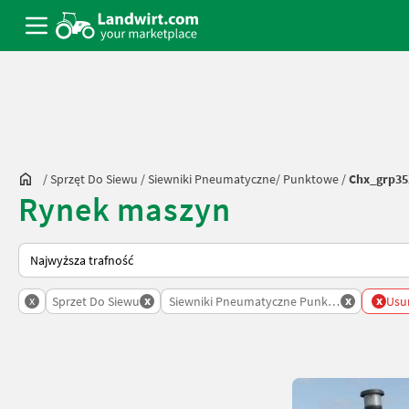
/
Sprzęt Do Siewu
/
Siewniki Pneumatyczne/ Punktowe
/
Chx_grp35
Rynek maszyn
Tak sortuje się na Landwirt.com
x
x
x
x
Sprzet Do Siewu
Siewniki Pneumatyczne Punktowe
Usuń