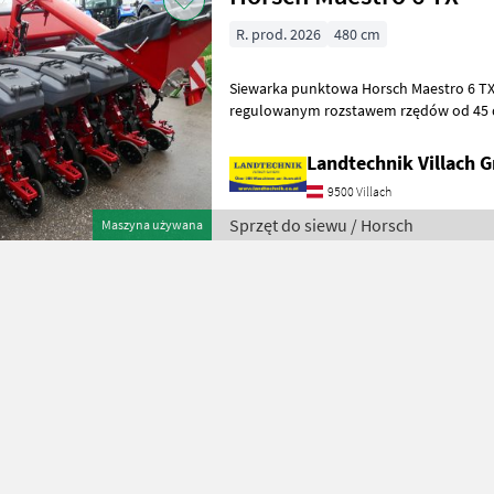
R. prod. 2026
480 cm
Siewarka punktowa Horsch Maestro 6 TX 
regulowanym rozstawem rzędów od 45 do 80 cm, 
rozsiewacz nawozu ze ślimakiem napełn
Landtechnik Villach
9500 Villach
Sprzęt do siewu / Horsch
Maszyna używana