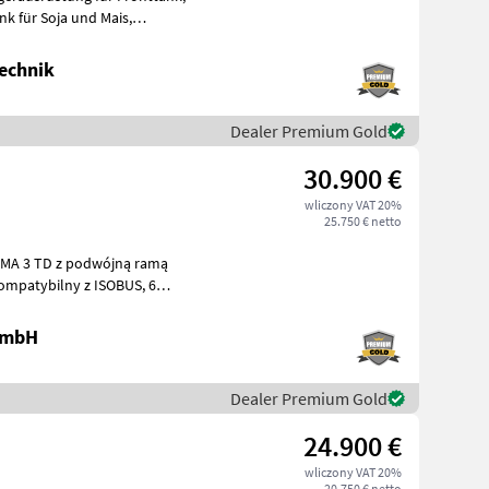
k für Soja und Mais,
r,
echnik
Dealer Premium Gold
30.900 €
wliczony VAT 20%
25.750 € netto
IMA 3 TD z podwójną ramą
awie od 37, 5 do 80 cm, zbiorni
 GmbH
Dealer Premium Gold
24.900 €
wliczony VAT 20%
20.750 € netto