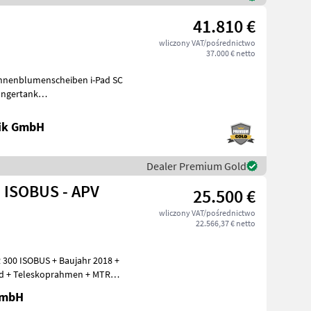
41.810 €
wliczony VAT/pośrednictwo
37.000 € netto
nnenblumenscheiben i-Pad SC
üngertank
uer Stern
nik GmbH
Dealer Premium Gold
 ISOBUS - APV
25.500 €
wliczony VAT/pośrednictwo
22.566,37 € netto
300 ISOBUS + Baujahr 2018 +
nd + Teleskoprahmen + MTR
GmbH