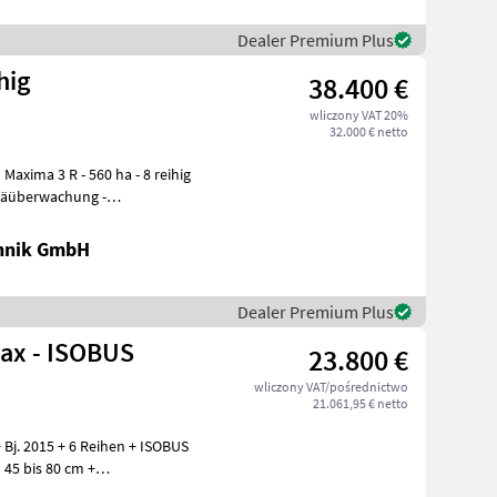
Dealer Premium Plus
hig
38.400 €
wliczony VAT 20%
32.000 € netto
60 ha - 8 reihig
chnik GmbH
Dealer Premium Plus
max - ISOBUS
23.800 €
wliczony VAT/pośrednictwo
21.061,95 € netto
Bj. 2015 + 6 Reihen + ISOBUS
 45 bis 80 cm +