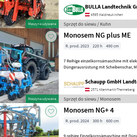
BULLA Landtechnik 
4595 Waldneukirchen
Sprzęt do siewu / Kuhn
Maszyna używana
Monosem NG plus ME
R. prod. 2023
220 h
490 cm
7 Reihige einzelkornsämaschine mit elek
Düngerausrüstung mit Scheibenschar, Microgranulatstreuer, ISOBUS
Schaupp GmbH Landt
2571 Altenmarkt-Thenneberg
Sprzęt do siewu / Monosem
Maszyna używana
Monosem NG+ 4
R. prod. 2024
300 h
600 cm
9 reihige Einzelkornsämaschine mit Dün