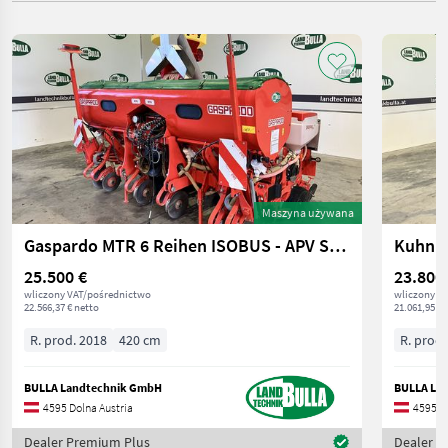
Maszyna używana
Gaspardo MTR 6 Reihen ISOBUS - APV Streuer
Kuhn P
25.500 €
23.800
wliczony VAT/pośrednictwo
wliczony V
22.566,37 € netto
21.061,95 € 
R. prod. 2018
420 cm
R. prod.
BULLA Landtechnik GmbH
BULLA La
4595 Dolna Austria
4595 Do
Dealer Premium Plus
Dealer P