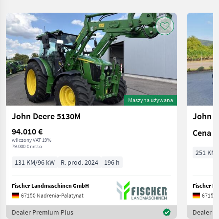
Maszyna używana
John Deere 5130M
John D
94.010 €
Cena n
wliczony VAT 19%
79.000 € netto
251 KM/
131 KM/96 kW
R. prod. 2024
196 h
Fischer Landmaschinen GmbH
Fischer 
67150 Nadrenia-Palatynat
67150 
Dealer Premium Plus
Dealer P